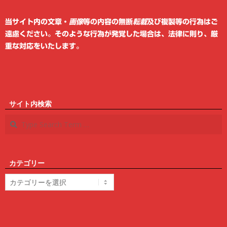
6
当サイト内の文章・
画像
等の内容の無断
転載
及び複製等の行為はご
遠慮ください。そのような行為が発覚した場合は、法律に則り、厳
重な対応をいたします。
サイト内検索
Search
カテゴリー
カ
テ
ゴ
リ
ー