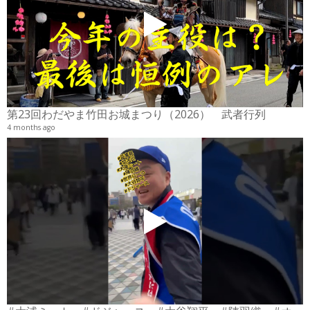
2
6
第23回わだやま竹田お城まつり（2026） 武者行列
4 months ago