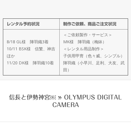
メ
イ
レンタル予約状況
制作ご依頼、商品ご注文状況
ド
＜ご依頼製作・サービス＞
製
8/18 GL様 陣羽織3着
MK様 陣羽織（梅鉢）
10/11 BSK様 信繁、神吉
＜レンタル用品制作＞
ほか
子供用甲冑（色々威、シンプル）
作
11/20 DK様 陣羽織10着
陣羽織（小早川、足利、大友、武
田）
武
楽
信長と伊勢神宮￼ »
OLYMPUS DIGITAL
CAMERA
衆