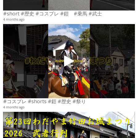
#short #歴史 #コスプレ #鎧 #乗馬 #武士
4 months ago
4
6
#コスプレ #shorts #鎧 #歴史 #祭り
4 months ago