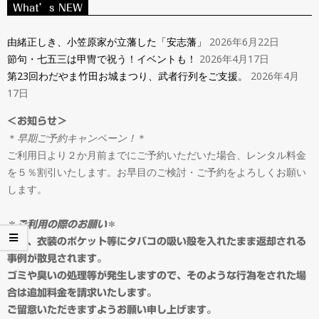
ン
What’s NEW
Navigation
タ
Menu
由緒正しき、小笠原家が立藩した「安志藩」
2026年6月22日
節句・七五三は甲冑で祝う！イベントも！
2026年4月17日
ル
第23回わだやま竹田お城まつり、武者行列をご支援。
2026年4月
17日
＆
＜お知らせ＞
＊
早期ご予約キャンペーン！
＊
オ
ご利用日より２か月前までにご予約いただいた場合、レンタル料金
を５％割引いたします。お早目のご検討・ご予約をよろしくお願い
ー
します。
ダ
＊
ご利用の際のお願い
＊
最近、衣装のポケット等にタバコの吸い殻を入れたまま返却される
事例が散見されます。
ー
ゴミや臭いの処理等が発生しますので、そのような行為をされた場
合は追加料金を請求いたします。
ご留意いただきますようお願い申し上げます。