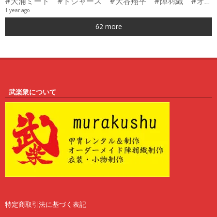
#大浦ミート #ドジャース #大谷翔平 #陣羽織 #オーダーメイド #shorts
1 year ago
0
62 more
6
武楽衆について
特定商取引法に基づく表記
2