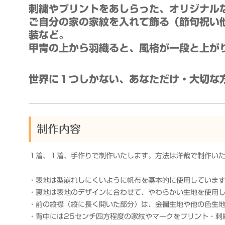
衆
刺繍やプリントをあしらった、オリジナル
ご自分の家の家紋を入れて飾る（節句祝い
装など。
甲冑の上から羽織ると、風格が一段と上が
世界に１つしかない、あなただけ・大切な
制作内容
１着、１着、手作りで制作いたします。方法は洋裁で制作い
・表地は型崩れしにくいように帆布を基本的に使用していま
・裏地は表地のデザインに合わせて、やわらかい生地を使用
・前の縦襟（縦に長く開いた部分）は、金襴生地や他の色生
・背中には25センチ四方程度の家紋やマークをプリント・刺