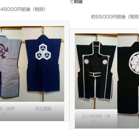
で
刺繍
45000円前後（税別）
約55000円前後（税
茂（祇園
直江景綱
杏葉）
丸に剣片喰（刺
繍）