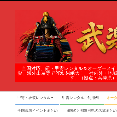
Skip
to
content
鎧
全国対応、鎧・甲冑レンタル＆オーダーメイ
影、海外出展等でPR効果絶大！ 社内外・地
甲
す。（拠点：兵庫県）
冑
Secondary
甲冑・衣装レンタル
甲冑レンタルご利用例
オー
Navigation
の
Menu
全国戦国イベントまとめ
旧国名と都道府県の名称まとめ