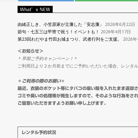
レ
What’s NEW
ン
由緒正しき、小笠原家が立藩した「安志藩」
2026年6月22日
節句・七五三は甲冑で祝う！イベントも！
2026年4月17日
タ
第23回わだやま竹田お城まつり、武者行列をご支援。
2026年
＜お知らせ＞
ル
＊
早期ご予約キャンペーン！
＊
ご利用日より２か月前までにご予約いただいた場合、レンタ
＆
＊
ご利用の際のお願い
＊
オ
最近、衣装のポケット等にタバコの吸い殻を入れたまま返却
ゴミや臭いの処理等が発生しますので、そのような行為をさ
ご留意いただきますようお願い申し上げます。
ー
ダ
レンタル予約状況