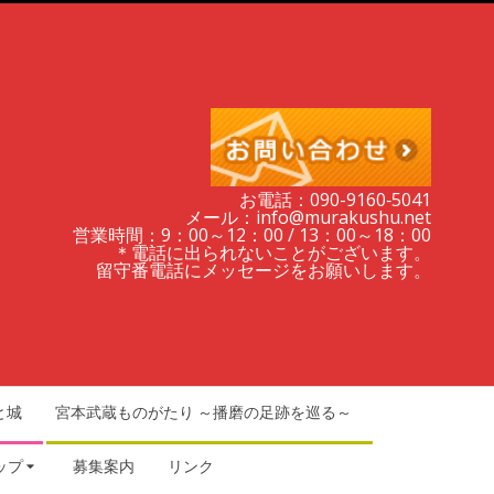
お電話：090-9160‐5041
メール：info@murakushu.net
営業時間：9：00～12：00 / 13：00～18：00
＊電話に出られないことがございます。
留守番電話にメッセージをお願いします。
と城
宮本武蔵ものがたり ～播磨の足跡を巡る～
ップ
募集案内
リンク