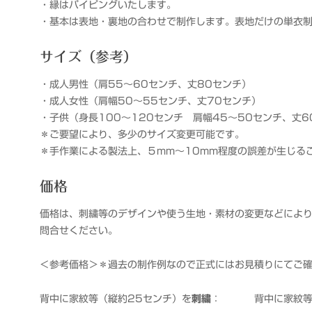
・縁はパイピングいたします。
・基本は表地・裏地の合わせで制作します。表地だけの単衣
サイズ（参考）
・成人男性（肩55～60センチ、丈80センチ）
・成人女性（肩幅50～55センチ、丈70センチ）
・子供（身長100～120センチ 肩幅45～50センチ、丈6
＊ご要望により、多少のサイズ変更可能です。
＊手作業による製法上、５mm～10mm程度の誤差が生じる
価格
価格は、刺繍等のデザインや使う生地・素材の変更などによ
問合せください。
＜参考価格＞＊過去の制作例なので正式にはお見積りにてご
背中に家紋等（縦約25センチ）を
刺繍
：
背中に家紋等