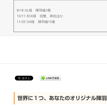
ー
8/18 GL様 陣羽織3着
メ
10/11 BSK様 信繁、神吉ほか
11/20 DK様 陣羽織10着
イ
ド
製
作
武
楽
世界に１つ、あなたのオリジナル陣羽