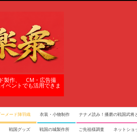
ド製作、 CM・広告撮
域イベントでも活用できま
ダーメード陣羽織
衣装・小物制作
ナナメ読み！播磨の戦国武将
戦国グッズ
戦国の城製作所
ご先祖様調査
ネットショ