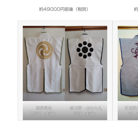
約49000円前後（税別）
約
別所長治
細川家・はなれ九
立花宗
尾長巴（刺繍）
曜紋（刺繍）
守、