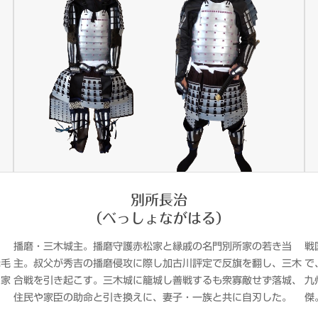
別所長治
（べっしょながはる）
播磨・三木城主。播磨守護赤松家と縁戚の名門別所家の若き当
戦
老毛
主。叔父が秀吉の播磨侵攻に際し加古川評定で反旗を翻し、三木
で
川家
合戦を引き起こす。三木城に籠城し善戦するも衆寡敵せず落城、
九
住民や家臣の助命と引き換えに、妻子・一族と共に自刃した。
傑