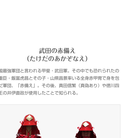
武田の赤備え
（たけだのあかぞなえ）
国最強軍団と言われる甲斐・武田軍。その中でも恐れられたの
重臣・飯富虎昌とその子・山県昌景率いる全身赤甲冑で身を包
だ軍団、「赤備え」。その後、真田信繁（真偽あり）や徳川四
王の井伊直政が使用したことで知られる。