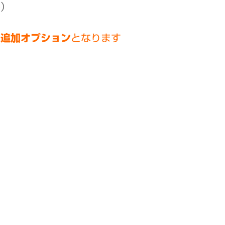
み）
は追加オプション
となります