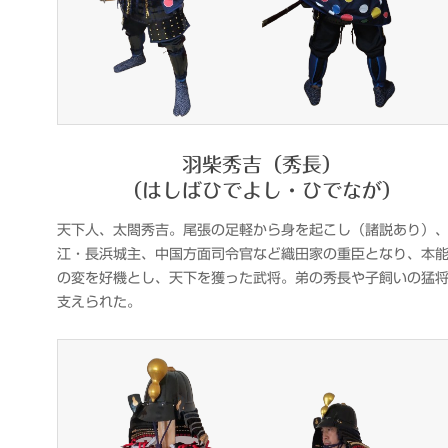
羽柴秀吉（秀長）
（はしばひでよし・ひでなが）
天下人、太閤秀吉。尾張の足軽から身を起こし（諸説あり）
江・長浜城主、中国方面司令官など織田家の重臣となり、本
の変を好機とし、天下を獲った武将。弟の秀長や子飼いの猛
支えられた。