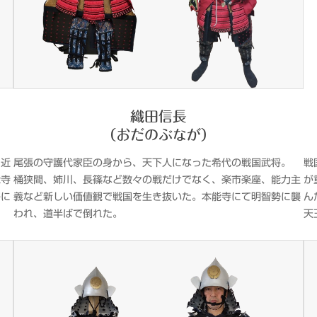
織田信長
（おだのぶなが）
、近
尾張の守護代家臣の身から、天下人になった希代の戦国武将。
戦
能寺
桶狭間、姉川、長篠など数々の戦だけでなく、楽市楽座、能力主
が
将に
義など新しい価値観で戦国を生き抜いた。本能寺にて明智勢に襲
ん
われ、道半ばで倒れた。
天