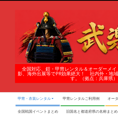
Skip
to
content
鎧
全国対応、鎧・甲冑レンタル＆オーダーメイ
影、海外出展等でPR効果絶大！ 社内外・地
甲
す。（拠点：兵庫県）
冑
Secondary
甲冑・衣装レンタル
甲冑レンタルご利用例
オー
Navigation
の
Menu
全国戦国イベントまとめ
旧国名と都道府県の名称まとめ