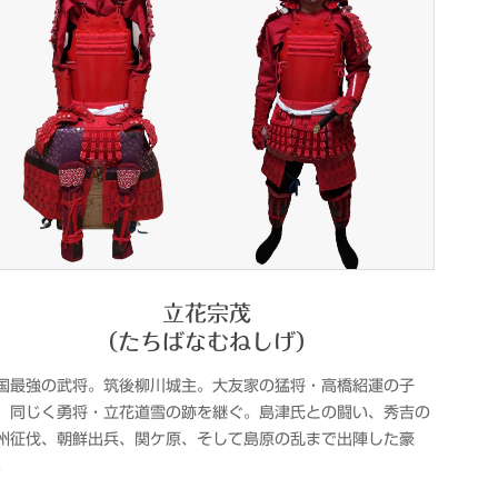
立花宗茂
（たちばなむねしげ）
国最強の武将。筑後柳川城主。大友家の猛将・高橋紹運の子
、同じく勇将・立花道雪の跡を継ぐ。島津氏との闘い、秀吉の
州征伐、朝鮮出兵、関ケ原、そして島原の乱まで出陣した豪
。