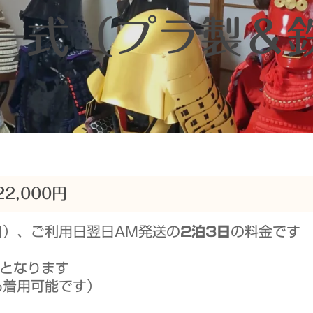
一式（プラ製＆
2,000円
日）、ご利用日翌日AM発送の
2泊3日
の料金です
加となります
も着用可能です）