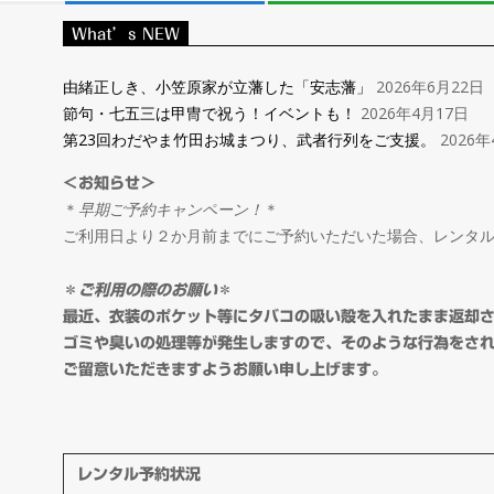
レ
What’s NEW
ン
由緒正しき、小笠原家が立藩した「安志藩」
2026年6月22日
節句・七五三は甲冑で祝う！イベントも！
2026年4月17日
タ
第23回わだやま竹田お城まつり、武者行列をご支援。
2026年
＜お知らせ＞
ル
＊
早期ご予約キャンペーン！
＊
ご利用日より２か月前までにご予約いただいた場合、レンタ
＆
＊
ご利用の際のお願い
＊
オ
最近、衣装のポケット等にタバコの吸い殻を入れたまま返却
ゴミや臭いの処理等が発生しますので、そのような行為をさ
ご留意いただきますようお願い申し上げます。
ー
ダ
レンタル予約状況