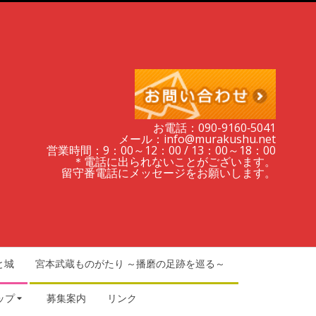
お電話：090-9160‐5041
メール：info@murakushu.net
営業時間：9：00～12：00 / 13：00～18：00
＊電話に出られないことがございます。
留守番電話にメッセージをお願いします。
と城
宮本武蔵ものがたり ～播磨の足跡を巡る～
ップ
募集案内
リンク