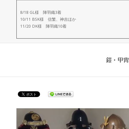
ー
8/18 GL様 陣羽織3着
メ
10/11 BSK様 信繁、神吉ほか
11/20 DK様 陣羽織10着
イ
ド
鎧・甲冑
製
作
武
楽