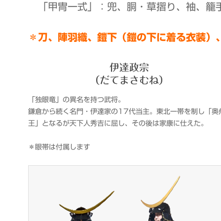
「甲冑一式」：兜、胴・草摺り、袖、籠手
＊刀、陣羽織、鎧下（鎧の下に着る衣装）
伊達政宗
（だてまさむね）
「独眼竜」の異名を持つ武将。
鎌倉から続く名門・伊達家の17代当主。東北一帯を制し「奥
王」となるが天下人秀吉に屈し、その後は家康に仕えた。
＊眼帯は付属します