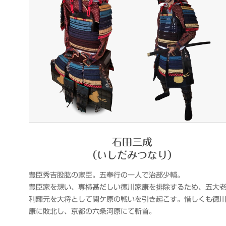
石田三成
（いしだみつなり）
豊臣秀吉股肱の家臣。五奉行の一人で治部少輔。
豊臣家を想い、専横甚だしい徳川家康を排除するため、五大
利輝元を大将として関ケ原の戦いを引き起こす。惜しくも徳
康に敗北し、京都の六条河原にて斬首。