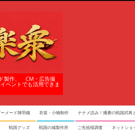
ド製作、 CM・広告撮
域イベントでも活用できま
ダーメード陣羽織
衣装・小物制作
ナナメ読み！播磨の戦国武将
戦国グッズ
戦国の城製作所
ご先祖様調査
ネットショ