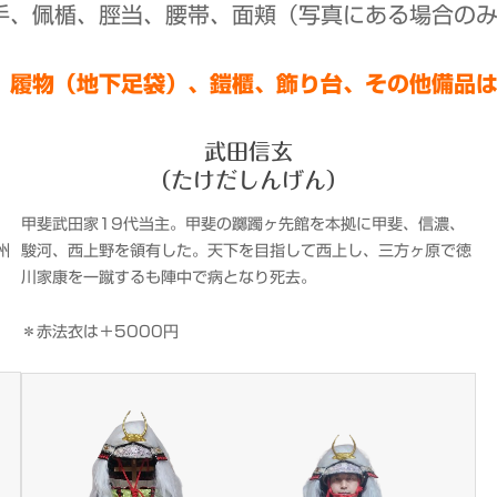
、佩楯、脛当、腰帯、面頬（写真にある場合の
、履物（地下足袋）、鎧櫃、飾り台、その他備品
武田信玄
（たけだしんげん）
甲斐武田家19代当主。甲斐の躑躅ヶ先館を本拠に甲斐、信濃、
州
駿河、西上野を領有した。天下を目指して西上し、三方ヶ原で徳
川家康を一蹴するも陣中で病となり死去。
＊赤法衣は＋5000円