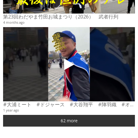
6
第23回わだやま竹田お城まつり（2026） 武者行列
4 months ago
#大浦ミート #ドジャース #大谷翔平 #陣羽織 #オーダーメイド #shorts
1 year ago
0
62 more
6