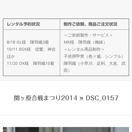
メ
イ
レンタル予約状況
制作ご依頼、商品ご注文状況
ド
＜ご依頼製作・サービス＞
製
8/18 GL様 陣羽織3着
MK様 陣羽織（梅鉢）
10/11 BSK様 信繁、神吉
＜レンタル用品制作＞
ほか
子供用甲冑（色々威、シンプル）
作
11/20 DK様 陣羽織10着
陣羽織（小早川、足利、大友、武
田）
武
楽
関ヶ原合戦まつり2014 »
DSC_0157
衆