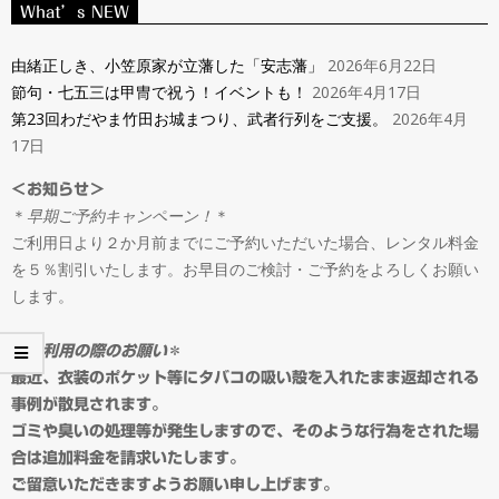
ン
What’s NEW
Navigation
タ
Menu
由緒正しき、小笠原家が立藩した「安志藩」
2026年6月22日
節句・七五三は甲冑で祝う！イベントも！
2026年4月17日
ル
第23回わだやま竹田お城まつり、武者行列をご支援。
2026年4月
17日
＆
＜お知らせ＞
＊
早期ご予約キャンペーン！
＊
オ
ご利用日より２か月前までにご予約いただいた場合、レンタル料金
を５％割引いたします。お早目のご検討・ご予約をよろしくお願い
ー
します。
ダ
＊
ご利用の際のお願い
＊
最近、衣装のポケット等にタバコの吸い殻を入れたまま返却される
事例が散見されます。
ー
ゴミや臭いの処理等が発生しますので、そのような行為をされた場
合は追加料金を請求いたします。
ご留意いただきますようお願い申し上げます。