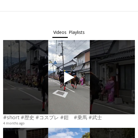
2022-
05-
03
Videos
Playlists
#short #歴史 #コスプレ #鎧 #乗馬 #武士
4 months ago