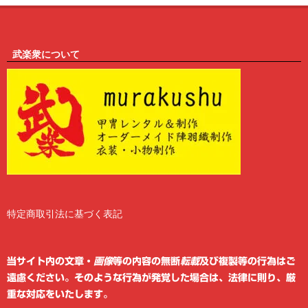
武楽衆について
特定商取引法に基づく表記
2
6
当サイト内の文章・
画像
等の内容の無断
転載
及び複製等の行為はご
遠慮ください。そのような行為が発覚した場合は、法律に則り、厳
重な対応をいたします。