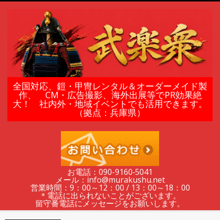
Skip
to
content
鎧
全国対応、鎧・甲冑レンタル＆オーダーメイド製
作、 CM・広告撮影、海外出展等でPR効果絶
大！ 社内外・地域イベントでも活用できます。
甲
（拠点：兵庫県）
冑
の
お電話：090-9160‐5041
メール：info@murakushu.net
レ
営業時間：9：00～12：00 / 13：00～18：00
＊電話に出られないことがございます。
留守番電話にメッセージをお願いします。
Secondary