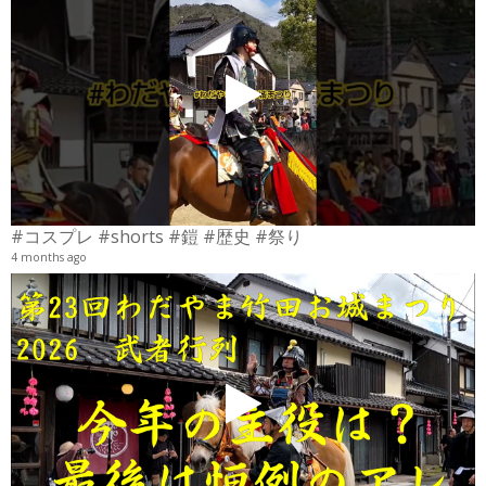
4
6
#コスプレ #shorts #鎧 #歴史 #祭り
4 months ago
2