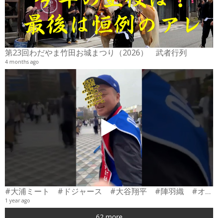
2
6
第23回わだやま竹田お城まつり（2026） 武者行列
4 months ago
#大浦ミート #ドジャース #大谷翔平 #陣羽織 #オーダーメイド #shorts
1 year ago
0
62 more