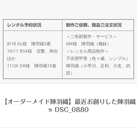
メ
イ
レンタル予約状況
制作ご依頼、商品ご注文状況
ド
＜ご依頼製作・サービス＞
製
8/18 GL様 陣羽織3着
MK様 陣羽織（梅鉢）
10/11 BSK様 信繁、神吉
＜レンタル用品制作＞
ほか
子供用甲冑（色々威、シンプル）
作
11/20 DK様 陣羽織10着
陣羽織（小早川、足利、大友、武
田）
武
楽
【オーダーメイド陣羽織】最近お創りした陣羽織
»
DSC_0880
衆