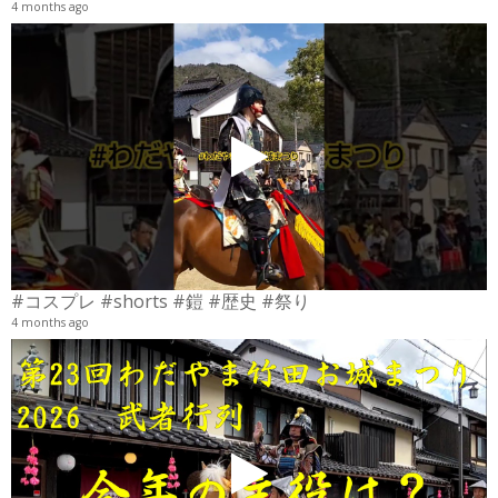
4 months ago
4
6
#コスプレ #shorts #鎧 #歴史 #祭り
4 months ago