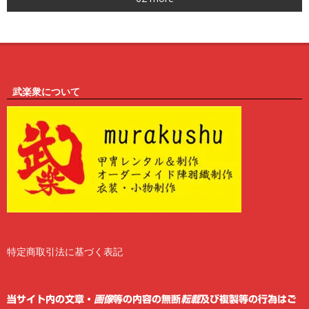
6
武楽衆について
特定商取引法に基づく表記
2
6
当サイト内の文章・
画像
等の内容の無断
転載
及び複製等の行為はご