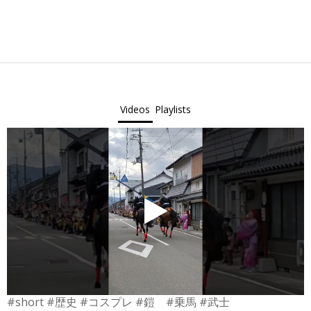
2022-
10-
30
Videos
Playlists
#short #歴史 #コスプレ #鎧 #乗馬 #武士