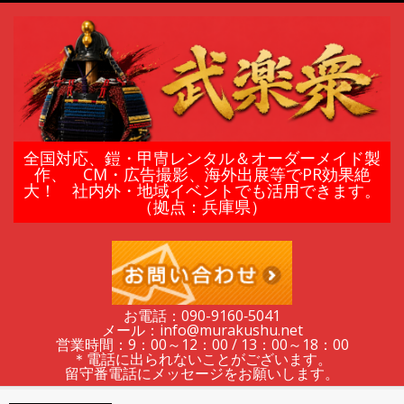
Skip
to
content
鎧
全国対応、鎧・甲冑レンタル＆オーダーメイド製
作、 CM・広告撮影、海外出展等でPR効果絶
大！ 社内外・地域イベントでも活用できます。
甲
（拠点：兵庫県）
冑
の
お電話：090-9160‐5041
メール：info@murakushu.net
レ
営業時間：9：00～12：00 / 13：00～18：00
＊電話に出られないことがございます。
留守番電話にメッセージをお願いします。
Secondary