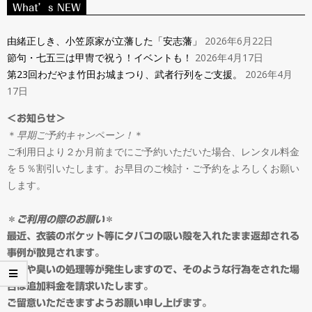
ン
What’s NEW
Navigation
タ
Menu
由緒正しき、小笠原家が立藩した「安志藩」
2026年6月22日
節句・七五三は甲冑で祝う！イベントも！
2026年4月17日
ル
第23回わだやま竹田お城まつり、武者行列をご支援。
2026年4月
17日
＆
＜お知らせ＞
＊
早期ご予約キャンペーン！
＊
オ
ご利用日より２か月前までにご予約いただいた場合、レンタル料金
を５％割引いたします。お早目のご検討・ご予約をよろしくお願い
ー
します。
ダ
＊
ご利用の際のお願い
＊
最近、衣装のポケット等にタバコの吸い殻を入れたまま返却される
事例が散見されます。
ー
ゴミや臭いの処理等が発生しますので、そのような行為をされた場
合は追加料金を請求いたします。
ご留意いただきますようお願い申し上げます。