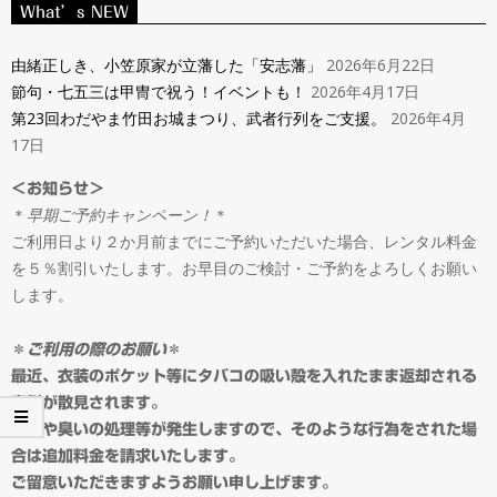
ン
What’s NEW
Navigation
タ
Menu
由緒正しき、小笠原家が立藩した「安志藩」
2026年6月22日
節句・七五三は甲冑で祝う！イベントも！
2026年4月17日
ル
第23回わだやま竹田お城まつり、武者行列をご支援。
2026年4月
17日
＆
＜お知らせ＞
＊
早期ご予約キャンペーン！
＊
オ
ご利用日より２か月前までにご予約いただいた場合、レンタル料金
を５％割引いたします。お早目のご検討・ご予約をよろしくお願い
ー
します。
ダ
＊
ご利用の際のお願い
＊
最近、衣装のポケット等にタバコの吸い殻を入れたまま返却される
事例が散見されます。
ー
ゴミや臭いの処理等が発生しますので、そのような行為をされた場
合は追加料金を請求いたします。
ご留意いただきますようお願い申し上げます。