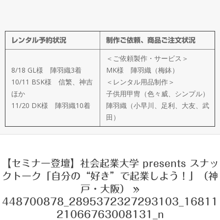
メ
イ
レンタル予約状況
制作ご依頼、商品ご注文状況
ド
＜ご依頼製作・サービス＞
製
8/18 GL様 陣羽織3着
MK様 陣羽織（梅鉢）
10/11 BSK様 信繁、神吉
＜レンタル用品制作＞
ほか
子供用甲冑（色々威、シンプル）
作
11/20 DK様 陣羽織10着
陣羽織（小早川、足利、大友、武
田）
武
楽
【セミナー登壇】社会起業大学 presents スナッ
クトーク「自分の“好き”で起業しよう！」（神
衆
戸・大阪） »
448700878_2895372327293103_16811
21066763008131_n