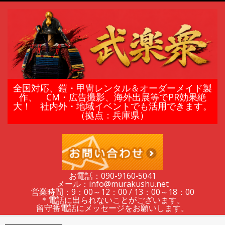
Skip
to
content
鎧
全国対応、鎧・甲冑レンタル＆オーダーメイド製
作、 CM・広告撮影、海外出展等でPR効果絶
大！ 社内外・地域イベントでも活用できます。
甲
（拠点：兵庫県）
冑
の
お電話：090-9160‐5041
メール：info@murakushu.net
レ
営業時間：9：00～12：00 / 13：00～18：00
＊電話に出られないことがございます。
留守番電話にメッセージをお願いします。
Secondary