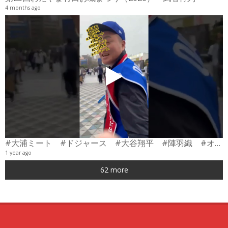
4 months ago
#大浦ミート #ドジャース #大谷翔平 #陣羽織 #オーダーメイド #shorts
1 year ago
0
62 more
6