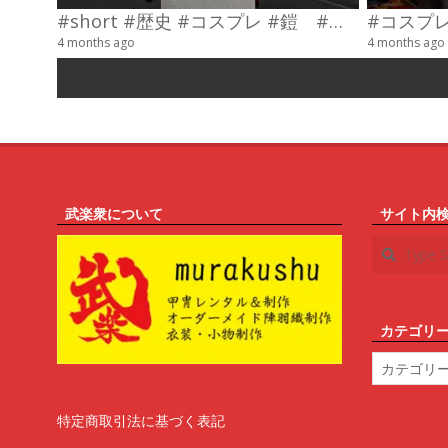
#short #歴史 #コスプレ #鎧 #乗馬 #武士
4 months ago
4 months ago
武楽衆について
サイト内
Search
カテゴリ
カ
テ
ゴ
リ
特定商取引法に基づく表記
ー