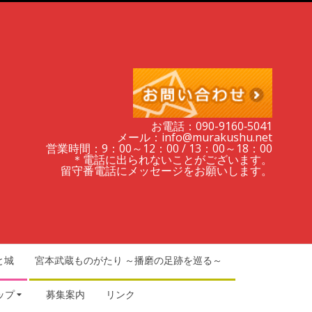
お電話：090-9160‐5041
メール：info@murakushu.net
営業時間：9：00～12：00 / 13：00～18：00
＊電話に出られないことがございます。
留守番電話にメッセージをお願いします。
と城
宮本武蔵ものがたり ～播磨の足跡を巡る～
ップ
募集案内
リンク