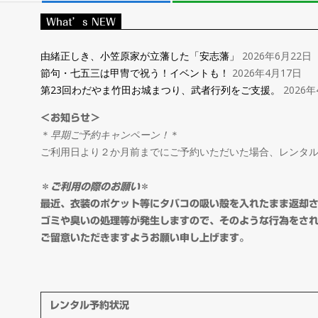
レ
What’s NEW
ン
由緒正しき、小笠原家が立藩した「安志藩」
2026年6月22日
節句・七五三は甲冑で祝う！イベントも！
2026年4月17日
タ
第23回わだやま竹田お城まつり、武者行列をご支援。
2026年
＜お知らせ＞
ル
＊
早期ご予約キャンペーン！
＊
ご利用日より２か月前までにご予約いただいた場合、レンタ
＆
＊
ご利用の際のお願い
＊
オ
最近、衣装のポケット等にタバコの吸い殻を入れたまま返却
ゴミや臭いの処理等が発生しますので、そのような行為をさ
ご留意いただきますようお願い申し上げます。
ー
ダ
レンタル予約状況