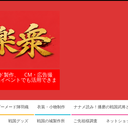
ド製作、 CM・広告撮
域イベントでも活用できま
ダーメード陣羽織
衣装・小物制作
ナナメ読み！播磨の戦国武将
戦国グッズ
戦国の城製作所
ご先祖様調査
ネットショ