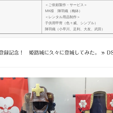
＜ご依頼製作・サービス＞
MK様 陣羽織（梅鉢）
＜レンタル用品制作＞
子供用甲冑（色々威、シンプル）
陣羽織（小早川、足利、大友、武田）
登録記念！ 姫路城に久々に登城してみた。 »
D