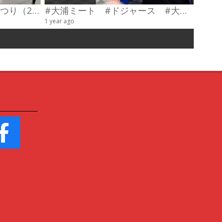
第23回わだやま竹田お城まつり（2026） 武者行列
#大浦ミート #ドジャース #大谷翔平 #陣羽織 #オーダーメイド #shorts
甲冑制
1 year ago
4 videos
6 years a