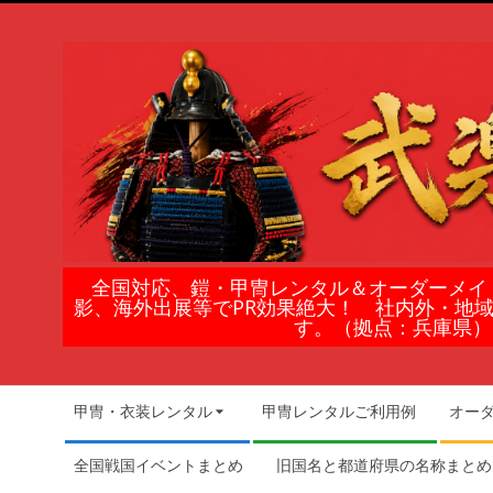
Skip
to
content
鎧
全国対応、鎧・甲冑レンタル＆オーダーメイ
影、海外出展等でPR効果絶大！ 社内外・地
甲
す。（拠点：兵庫県）
冑
Secondary
甲冑・衣装レンタル
甲冑レンタルご利用例
オー
Navigation
の
Menu
全国戦国イベントまとめ
旧国名と都道府県の名称まとめ