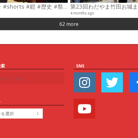
#コスプレ #shorts #鎧 #歴史 #祭り
4 months ago
62 more
検索
SNS
ー