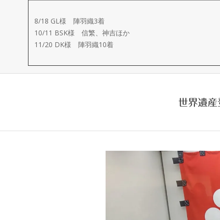
ー
8/18 GL様 陣羽織3着
メ
10/11 BSK様 信繁、神吉ほか
11/20 DK様 陣羽織10着
イ
ド
世界遺産
製
作
武
楽