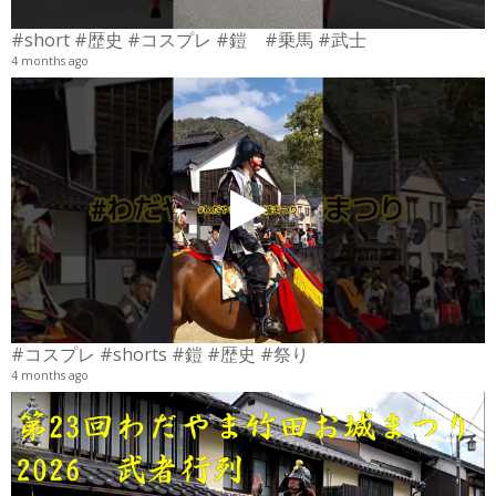
#short #歴史 #コスプレ #鎧 #乗馬 #武士
4 months ago
4
6
#コスプレ #shorts #鎧 #歴史 #祭り
4 months ago