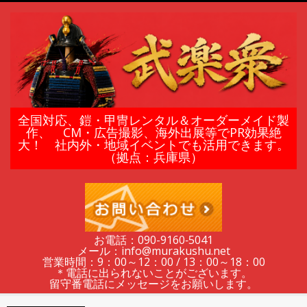
Skip
to
content
鎧
全国対応、鎧・甲冑レンタル＆オーダーメイド製
作、 CM・広告撮影、海外出展等でPR効果絶
大！ 社内外・地域イベントでも活用できます。
甲
（拠点：兵庫県）
冑
の
お電話：090-9160‐5041
メール：info@murakushu.net
レ
営業時間：9：00～12：00 / 13：00～18：00
＊電話に出られないことがございます。
留守番電話にメッセージをお願いします。
Secondary