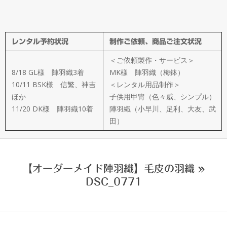
メ
イ
レンタル予約状況
制作ご依頼、商品ご注文状況
ド
＜ご依頼製作・サービス＞
製
8/18 GL様 陣羽織3着
MK様 陣羽織（梅鉢）
10/11 BSK様 信繁、神吉
＜レンタル用品制作＞
ほか
子供用甲冑（色々威、シンプル）
作
11/20 DK様 陣羽織10着
陣羽織（小早川、足利、大友、武
田）
武
楽
【オーダーメイド陣羽織】毛皮の羽織 »
DSC_0771
衆