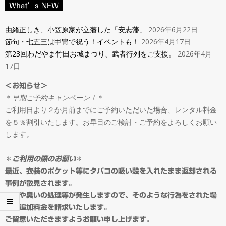
ン
What’s NEW
Navigation
タ
Menu
由緒正しき、小笠原家が立藩した「安志藩」
2026年6月22日
節句・七五三は甲冑で祝う！イベントも！
2026年4月17日
ル
第23回わだやま竹田お城まつり、武者行列をご支援。
2026年4月
17日
＆
＜お知らせ＞
＊
早期ご予約キャンペーン！
＊
オ
ご利用日より２か月前までにご予約いただいた場合、レンタル料金
を５％割引いたします。お早目のご検討・ご予約をよろしくお願い
ー
します。
ダ
＊
ご利用の際のお願い
＊
最近、衣装のポケット等にタバコの吸い殻を入れたまま返却される
事例が散見されます。
ー
ゴミや臭いの処理等が発生しますので、そのような行為をされた場
合は追加料金を請求いたします。
ご留意いただきますようお願い申し上げます。