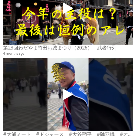
2
6
第23回わだやま竹田お城まつり（2026） 武者行列
4 months ago
#大浦ミート #ドジャース #大谷翔平 #陣羽織 #オーダーメイド #shorts