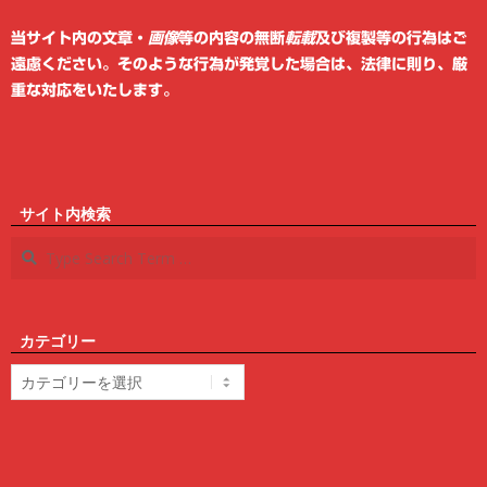
6
当サイト内の文章・
画像
等の内容の無断
転載
及び複製等の行為はご
遠慮ください。そのような行為が発覚した場合は、法律に則り、厳
重な対応をいたします。
サイト内検索
Search
カテゴリー
カ
テ
ゴ
リ
ー