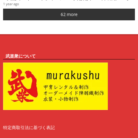
1 year ago
0
62 more
6
武楽衆について
特定商取引法に基づく表記
2