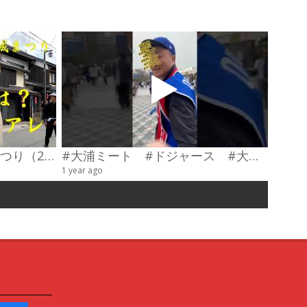
第23回わだやま竹田お城まつり（2026） 武者行列
#大浦ミート #ドジャース #大谷翔平 #陣羽織 #オーダーメイド #shorts
甲冑制
1 year ago
4 videos
6 years a