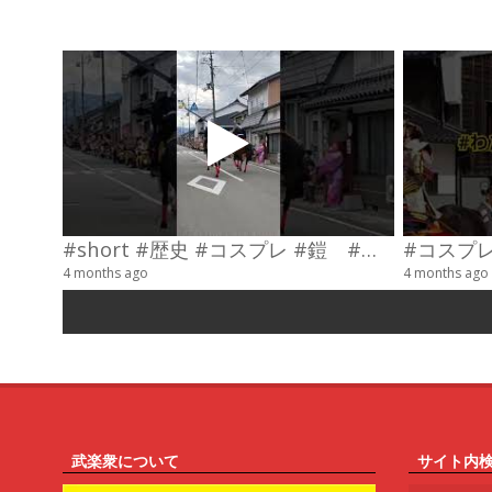
#short #歴史 #コスプレ #鎧 #乗馬 #武士
4 months ago
4 months ago
武楽衆について
サイト内