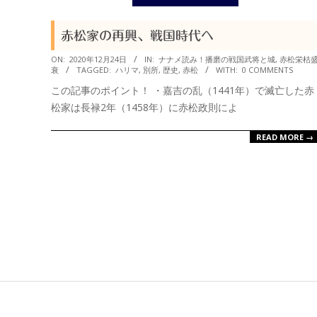
衆
赤松家の再興、戦国時代へ
2020-
ON:
2020年12月24日
IN:
ナナメ読み！播磨の戦国武将と城
,
赤松栄枯
衰
TAGGED:
ハリマ
,
別所
,
歴史
,
赤松
WITH:
0 COMMENTS
12-
この記事のポイント！ ・嘉吉の乱（1441年）で滅亡した赤
24
松家は長禄2年（1458年）に赤松政則によ
READ MORE →