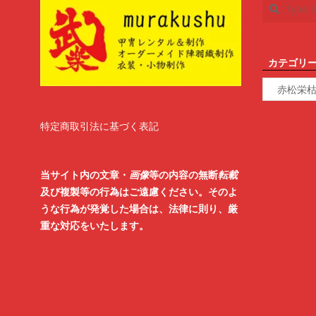
Search
カテゴリ
カ
テ
ゴ
リ
特定商取引法に基づく表記
ー
当サイト内の文章・
画像
等の内容の無断
転載
及び複製等の行為はご遠慮ください。そのよ
うな行為が発覚した場合は、法律に則り、厳
重な対応をいたします。