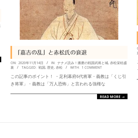
盛
「嘉吉の乱」と赤松氏の衰退
2020-
ON:
2020年11月14日
IN:
ナナメ読み！播磨の戦国武将と城
,
赤松栄枯盛
衰
TAGGED:
戦国
,
歴史
,
赤松
WITH:
1 COMMENT
11-
この記事のポイント！ ・足利幕府6代将軍・義教は「くじ引
14
き将軍」・義教は「万人恐怖」と言われる強権な
READ MORE →