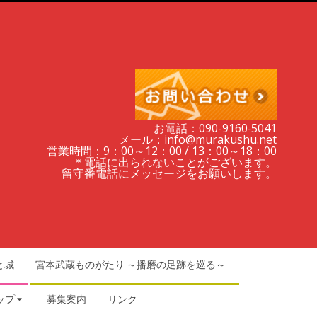
お電話：090-9160‐5041
メール：info@murakushu.net
営業時間：9：00～12：00 / 13：00～18：00
＊電話に出られないことがございます。
留守番電話にメッセージをお願いします。
と城
宮本武蔵ものがたり ～播磨の足跡を巡る～
ップ
募集案内
リンク