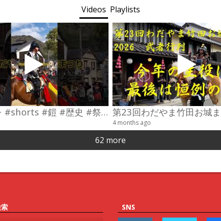
Videos
Playlists
#コスプレ #shorts #鎧 #歴史 #祭り
4 months ago
62 more
検索
SNS