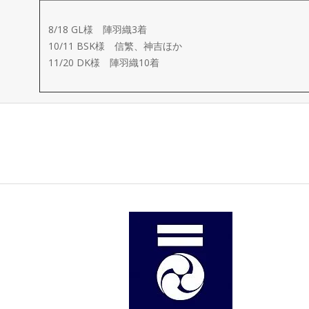
ー
8/18 GL様 陣羽織3着
メ
10/11 BSK様 信繁、神吉ほか
11/20 DK様 陣羽織10着
イ
ド
製
作
武
楽