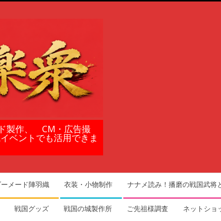
ド製作、 CM・広告撮
域イベントでも活用できま
ダーメード陣羽織
衣装・小物制作
ナナメ読み！播磨の戦国武将
戦国グッズ
戦国の城製作所
ご先祖様調査
ネットショ