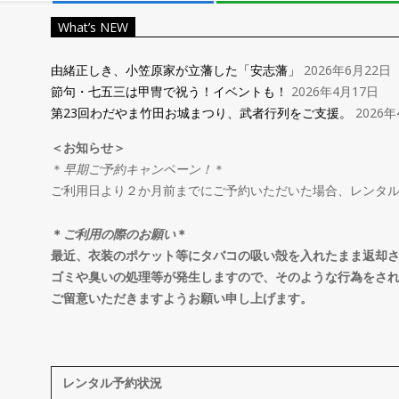
レ
What’s NEW
ン
由緒正しき、小笠原家が立藩した「安志藩」
2026年6月22日
節句・七五三は甲冑で祝う！イベントも！
2026年4月17日
タ
第23回わだやま竹田お城まつり、武者行列をご支援。
2026年
＜お知らせ＞
ル
＊
早期ご予約キャンペーン！
＊
ご利用日より２か月前までにご予約いただいた場合、レンタ
＆
＊
ご利用の際のお願い
＊
オ
最近、衣装のポケット等にタバコの吸い殻を入れたまま返却
ゴミや臭いの処理等が発生しますので、そのような行為をさ
ご留意いただきますようお願い申し上げます。
ー
ダ
レンタル予約状況