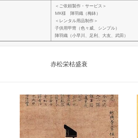
＜ご依頼製作・サービス＞
MK様 陣羽織（梅鉢）
＜レンタル用品制作＞
子供用甲冑（色々威、シンプル）
陣羽織（小早川、足利、大友、武田）
赤松栄枯盛衰