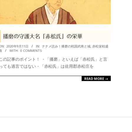
播磨の守護大名「赤松氏」の栄華
2020-
ON:
2020年9月11日
IN:
ナナメ読み！播磨の戦国武将と城
,
赤松栄枯盛
衰
WITH:
0 COMMENTS
09-
この記事のポイント！ ・「播磨」といえば「赤松氏」と言
11
っても過言ではない・「赤松氏」は佐用郡赤松庄を
READ MORE →