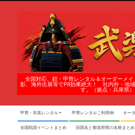
Skip
to
content
鎧
全国対応、鎧・甲冑レンタル＆オーダーメイ
影、海外出展等でPR効果絶大！ 社内外・地
甲
す。（拠点：兵庫県）
冑
Secondary
甲冑・衣装レンタル
甲冑レンタルご利用例
オー
Navigation
の
Menu
全国戦国イベントまとめ
旧国名と都道府県の名称まとめ