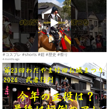
4
6
#コスプレ #shorts #鎧 #歴史 #祭り
4 months ago
2