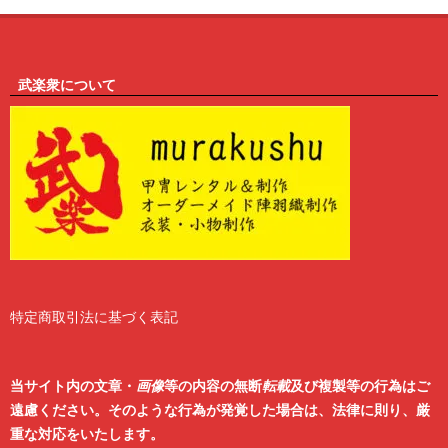
武楽衆について
特定商取引法に基づく表記
2
6
当サイト内の文章・
画像
等の内容の無断
転載
及び複製等の行為はご
遠慮ください。そのような行為が発覚した場合は、法律に則り、厳
重な対応をいたします。