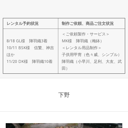
メ
イ
レンタル予約状況
制作ご依頼、商品ご注文状況
ド
＜ご依頼製作・サービス＞
製
8/18 GL様 陣羽織3着
MK様 陣羽織（梅鉢）
10/11 BSK様 信繁、神吉
＜レンタル用品制作＞
ほか
子供用甲冑（色々威、シンプル）
作
11/20 DK様 陣羽織10着
陣羽織（小早川、足利、大友、武
田）
武
楽
下野
衆