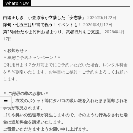
ン
What’s NEW
Navigation
タ
Menu
由緒正しき、小笠原家が立藩した「安志藩」
2026年6月22日
節句・七五三は甲冑で祝う！イベントも！
2026年4月17日
ル
第23回わだやま竹田お城まつり、武者行列をご支援。
2026年4月
17日
＆
＜お知らせ＞
＊
早期ご予約キャンペーン！
＊
オ
ご利用日より２か月前までにご予約いただいた場合、レンタル料金
を５％割引いたします。お早目のご検討・ご予約をよろしくお願い
ー
します。
ダ
＊
ご利用の際のお願い
＊
最近、衣装のポケット等にタバコの吸い殻を入れたまま返却される
事例が散見されます。
ー
ゴミや臭いの処理等が発生しますので、そのような行為をされた場
合は追加料金を請求いたします。
ご留意いただきますようお願い申し上げます。