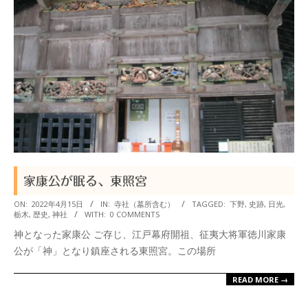
家康公が眠る、東照宮
2022-
ON:
2022年4月15日
IN:
寺社（墓所含む）
TAGGED:
下野
,
史跡
,
日光
,
栃木
,
歴史
,
神社
WITH:
0 COMMENTS
04-
神となった家康公 ご存じ、江戸幕府開祖、征夷大将軍徳川家康
15
公が「神」となり鎮座される東照宮。この場所
READ MORE →