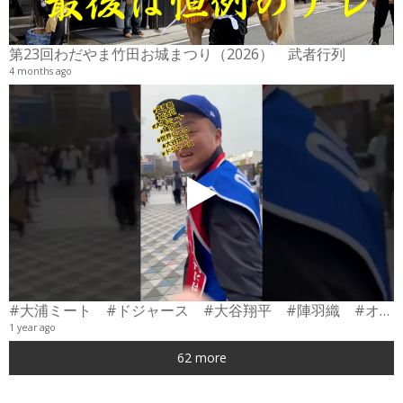
6
第23回わだやま竹田お城まつり（2026） 武者行列
4 months ago
#大浦ミート #ドジャース #大谷翔平 #陣羽織 #オーダーメイド #shorts
1 year ago
0
62 more
6