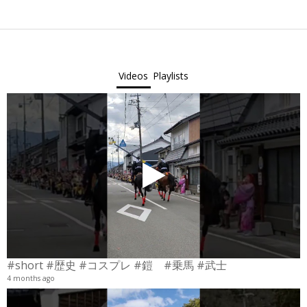
Videos
Playlists
#short #歴史 #コスプレ #鎧 #乗馬 #武士
4 months ago