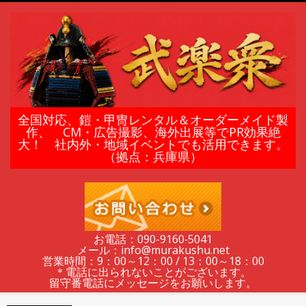
Skip
to
content
鎧
全国対応、鎧・甲冑レンタル＆オーダーメイド製
作、 CM・広告撮影、海外出展等でPR効果絶
大！ 社内外・地域イベントでも活用できます。
甲
（拠点：兵庫県）
冑
の
お電話：090-9160‐5041
メール：info@murakushu.net
レ
営業時間：9：00～12：00 / 13：00～18：00
＊電話に出られないことがございます。
留守番電話にメッセージをお願いします。
Secondary