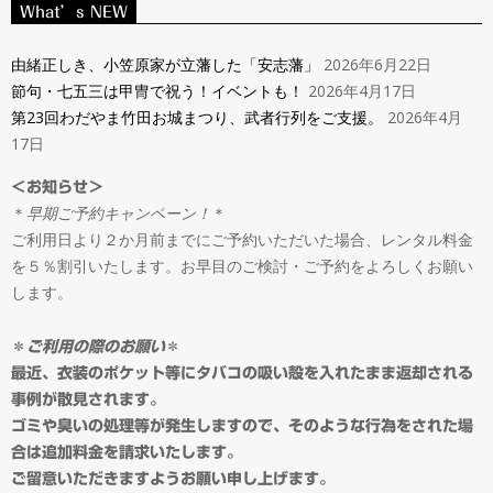
ン
What’s NEW
Navigation
タ
Menu
由緒正しき、小笠原家が立藩した「安志藩」
2026年6月22日
節句・七五三は甲冑で祝う！イベントも！
2026年4月17日
ル
第23回わだやま竹田お城まつり、武者行列をご支援。
2026年4月
17日
＆
＜お知らせ＞
＊
早期ご予約キャンペーン！
＊
オ
ご利用日より２か月前までにご予約いただいた場合、レンタル料金
を５％割引いたします。お早目のご検討・ご予約をよろしくお願い
ー
します。
ダ
＊
ご利用の際のお願い
＊
最近、衣装のポケット等にタバコの吸い殻を入れたまま返却される
事例が散見されます。
ー
ゴミや臭いの処理等が発生しますので、そのような行為をされた場
合は追加料金を請求いたします。
ご留意いただきますようお願い申し上げます。