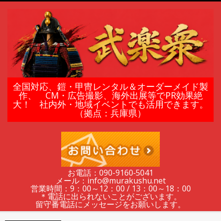
Skip
to
content
鎧
全国対応、鎧・甲冑レンタル＆オーダーメイド製
作、 CM・広告撮影、海外出展等でPR効果絶
大！ 社内外・地域イベントでも活用できます。
甲
（拠点：兵庫県）
冑
の
お電話：090-9160‐5041
メール：info@murakushu.net
レ
営業時間：9：00～12：00 / 13：00～18：00
＊電話に出られないことがございます。
留守番電話にメッセージをお願いします。
Secondary