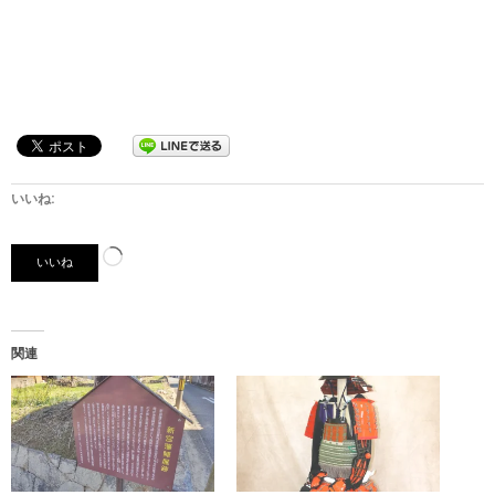
いいね:
読
いいね
み
込
み
関連
中…