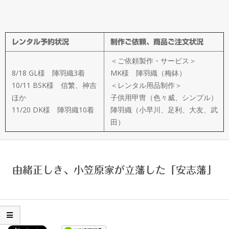
メ
イ
レンタル予約状況
制作ご依頼、商品ご注文状況
ド
＜ご依頼製作・サービス＞
製
8/18 GL様 陣羽織3着
MK様 陣羽織（梅鉢）
10/11 BSK様 信繁、神吉
＜レンタル用品制作＞
ほか
子供用甲冑（色々威、シンプル）
作
11/20 DK様 陣羽織10着
陣羽織（小早川、足利、大友、武
田）
武
楽
由緒正しき、小笠原家が立藩した「安志藩」
衆