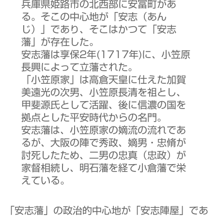
兵庫県姫路市の北西部に安冨町があ
る。そこの中心地が「安志（あん
じ）」であり、そこはかつて「安志
藩」が存在した。
安志藩は享保2年(1717年)に、小笠原
長興によって立藩された。
「小笠原家」は高倉天皇に仕えた加賀
美遠光の次男、小笠原長清を祖とし、
甲斐源氏として活躍、後に信濃の国を
拠点とした平安時代からの名門。
安志藩は、小笠原家の嫡流の流れであ
るが、大阪の陣で秀政、嫡男・忠脩が
討死したため、二男の忠真（忠政）が
家督相続し、明石藩を経て小倉藩で栄
えている。
「安志藩」の政治的中心地が「安志陣屋」であ