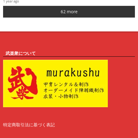
1 year ago
0
62 more
6
武楽衆について
特定商取引法に基づく表記
2
6