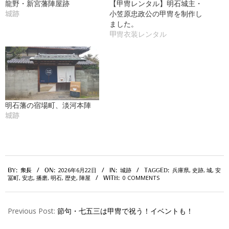
龍野・新宮藩陣屋跡
【甲冑レンタル】明石城主・
小笠原忠政公の甲冑を制作し
城跡
ました。
甲冑衣装レンタル
明石藩の宿場町、淡河本陣
城跡
2026-
2026年6月22日
城跡
兵庫県
,
史跡
,
城
,
安
BY:
衆長
ON:
IN:
TAGGED:
06-
冨町
,
安志
,
播磨
,
明石
,
歴史
,
陣屋
0 COMMENTS
WITH:
22
Previous Post:
節句・七五三は甲冑で祝う！イベントも！