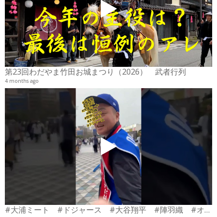
2
6
第23回わだやま竹田お城まつり（2026） 武者行列
4 months ago
#大浦ミート #ドジャース #大谷翔平 #陣羽織 #オーダーメイド #shorts