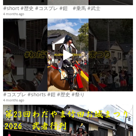
#short #歴史 #コスプレ #鎧 #乗馬 #武士
4 months ago
4
6
#コスプレ #shorts #鎧 #歴史 #祭り
4 months ago