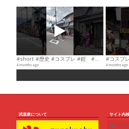
#short #歴史 #コスプレ #鎧 #乗馬 #武士
4 months ago
4 months ago
武楽衆について
サイト内
Search