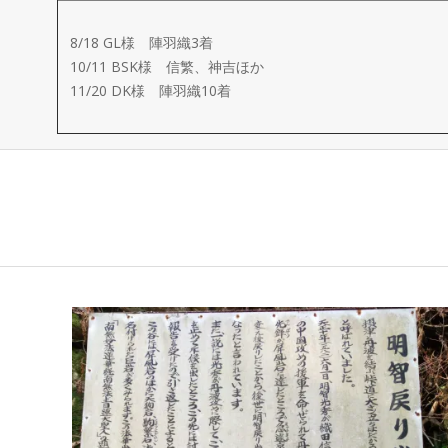
ー
8/18 GL様 陣羽織3着
メ
10/11 BSK様 信繁、神吉ほか
11/20 DK様 陣羽織10着
イ
ド
製
作
武
楽