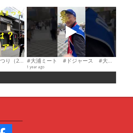
第23回わだやま竹田お城まつり（2026） 武者行列
#大浦ミート #ドジャース #大谷翔平 #陣羽織 #オーダーメイド #shorts
甲冑制
1 year ago
4 videos
6 years a