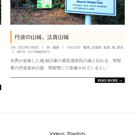
丹波の山城、法貴山城
2022-
ON:
2022年2月8日
IN:
城跡
TAGGED:
亀岡
,
京都府
,
史跡
,
城
,
歴史
WITH:
0 COMMENTS
02-
光秀が改修した城 細川家の家臣酒井氏の城と伝わる。明智
08
軍の丹波攻めの後、明智勢にて改修されているとい
READ MORE →
Videos
Playlists