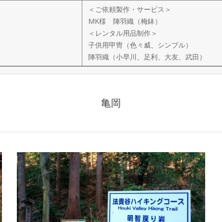
＜ご依頼製作・サービス＞
MK様 陣羽織（梅鉢）
＜レンタル用品制作＞
子供用甲冑（色々威、シンプル）
陣羽織（小早川、足利、大友、武田）
亀岡