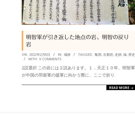
衆
明智軍が引き返した地点の岩、明智の戻り
岩
2022-
ON:
2022年2月8日
IN:
城跡
TAGGED:
亀岡
,
京都府
,
史跡
,
城
,
歴史
WITH:
0 COMMENTS
02-
2説選択 この岩には２説あります。１．天正１０年、明智軍
08
が中国の羽柴軍の援軍に向かう際に、ここで折り
READ MORE →