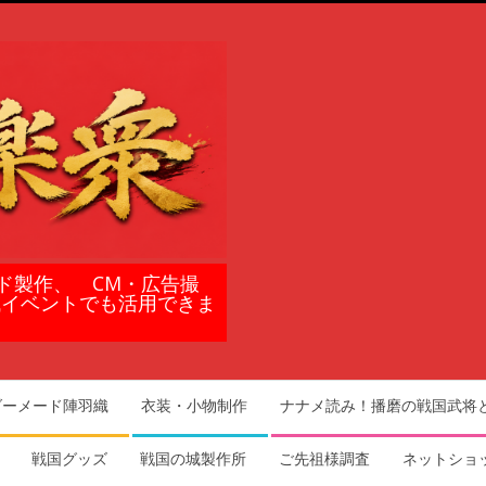
ド製作、 CM・広告撮
域イベントでも活用できま
ダーメード陣羽織
衣装・小物制作
ナナメ読み！播磨の戦国武将
戦国グッズ
戦国の城製作所
ご先祖様調査
ネットショ