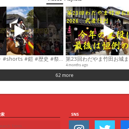
#コスプレ #shorts #鎧 #歴史 #祭り
4 months ago
62 more
検索
SNS