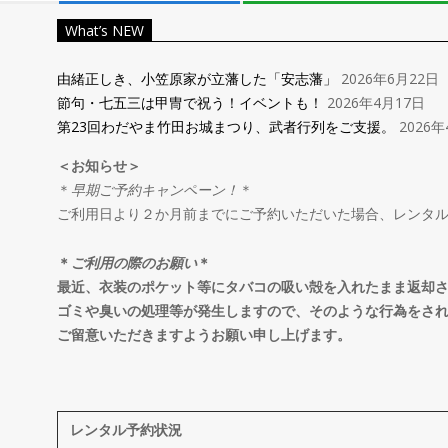
レ
What’s NEW
ン
由緒正しき、小笠原家が立藩した「安志藩」
2026年6月22日
節句・七五三は甲冑で祝う！イベントも！
2026年4月17日
タ
第23回わだやま竹田お城まつり、武者行列をご支援。
2026年
＜お知らせ＞
ル
＊
早期ご予約キャンペーン！
＊
ご利用日より２か月前までにご予約いただいた場合、レンタ
＆
＊
ご利用の際のお願い
＊
オ
最近、衣装のポケット等にタバコの吸い殻を入れたまま返却
ゴミや臭いの処理等が発生しますので、そのような行為をさ
ご留意いただきますようお願い申し上げます。
ー
ダ
レンタル予約状況