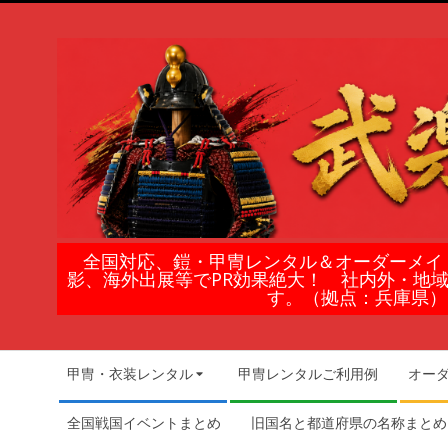
Skip
to
content
鎧
全国対応、鎧・甲冑レンタル＆オーダーメイ
影、海外出展等でPR効果絶大！ 社内外・地
甲
す。（拠点：兵庫県）
冑
Secondary
甲冑・衣装レンタル
甲冑レンタルご利用例
オー
Navigation
の
Menu
全国戦国イベントまとめ
旧国名と都道府県の名称まとめ