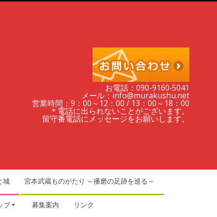
お電話：090-9160‐5041
メール：info@murakushu.net
営業時間：9：00～12：00 / 13：00～18：00
＊電話に出られないことがございます。
留守番電話にメッセージをお願いします。
と城
宮本武蔵ものがたり ～播磨の足跡を巡る～
ップ
募集案内
リンク