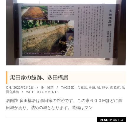
黒田家の館跡、多田構居
2022-
ON:
2022年2月2日
IN:
城跡
TAGGED:
兵庫県
,
史跡
,
城
,
歴史
,
西脇市
,
黒
田官兵衛
WITH:
0 COMMENTS
02-
居館跡 多田構居は黒田家の館跡です。この東６００Mほどに黒
02
田城があり、詰めの城となります。遺構はマン
READ MORE →