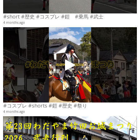
#short #歴史 #コスプレ #鎧 #乗馬 #武士
4 months ago
4
6
#コスプレ #shorts #鎧 #歴史 #祭り
4 months ago