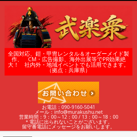
Skip
to
content
鎧
全国対応、鎧・甲冑レンタル＆オーダーメイド製
作、 CM・広告撮影、海外出展等でPR効果絶
大！ 社内外・地域イベントでも活用できます。
甲
（拠点：兵庫県）
冑
の
お電話：090-9160‐5041
メール：info@murakushu.net
レ
営業時間：9：00～12：00 / 13：00～18：00
＊電話に出られないことがございます。
留守番電話にメッセージをお願いします。
Secondary