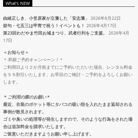
ン
What’s NEW
Navigation
タ
Menu
由緒正しき、小笠原家が立藩した「安志藩」
2026年6月22日
節句・七五三は甲冑で祝う！イベントも！
2026年4月17日
ル
第23回わだやま竹田お城まつり、武者行列をご支援。
2026年4月
17日
＆
＜お知らせ＞
＊
早期ご予約キャンペーン！
＊
オ
ご利用日より２か月前までにご予約いただいた場合、レンタル料金
を５％割引いたします。お早目のご検討・ご予約をよろしくお願い
ー
します。
ダ
＊
ご利用の際のお願い
＊
最近、衣装のポケット等にタバコの吸い殻を入れたまま返却される
事例が散見されます。
ー
ゴミや臭いの処理等が発生しますので、そのような行為をされた場
合は追加料金を請求いたします。
ご留意いただきますようお願い申し上げます。