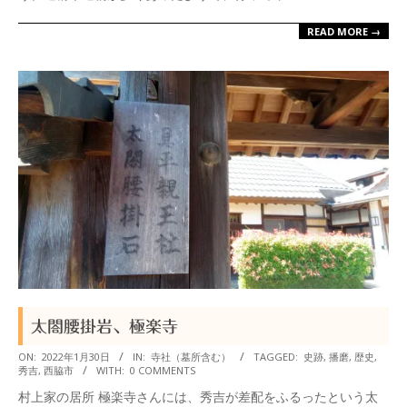
READ MORE →
太閤腰掛岩、極楽寺
2022-
ON:
2022年1月30日
IN:
寺社（墓所含む）
TAGGED:
史跡
,
播磨
,
歴史
,
秀吉
,
西脇市
WITH:
0 COMMENTS
01-
村上家の居所 極楽寺さんには、秀吉が差配をふるったという太
30