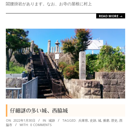
閤腰掛岩があります。なお、お寺の屋根に村上
READ MORE →
仔細謎の多い城、西脇城
2022-
ON:
2022年1月30日
IN:
城跡
TAGGED:
兵庫県
,
史跡
,
城
,
播磨
,
歴史
,
西
脇市
WITH:
0 COMMENTS
01-