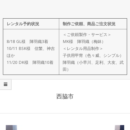
メ
イ
レンタル予約状況
制作ご依頼、商品ご注文状況
ド
＜ご依頼製作・サービス＞
製
8/18 GL様 陣羽織3着
MK様 陣羽織（梅鉢）
10/11 BSK様 信繁、神吉
＜レンタル用品制作＞
ほか
子供用甲冑（色々威、シンプル）
作
11/20 DK様 陣羽織10着
陣羽織（小早川、足利、大友、武
田）
武
楽
西脇市
衆