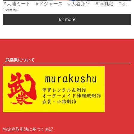
#大浦ミート #ドジャース #大谷翔平 #陣羽織 #オーダーメイド #shorts
1 year ago
0
62 more
6
武楽衆について
特定商取引法に基づく表記