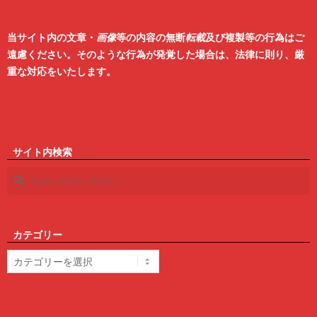
2
6
当サイト内の文章・
画像
等の内容の無断
転載
及び複製等の行為はご
遠慮ください。そのような行為が発覚した場合は、法律に則り、厳
重な対応をいたします。
サイト内検索
Search
カテゴリー
カ
テ
ゴ
リ
ー