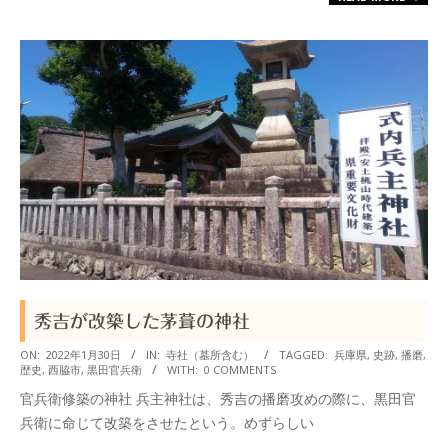
秀吉が改築した茅葺の神社
2022-
ON:
2022年1月30日
IN:
寺社（墓所含む）
TAGGED:
兵庫県
,
史跡
,
播磨
,
歴史
,
西脇市
,
黒田官兵衛
WITH:
0 COMMENTS
01-
官兵衛修築の神社 兵主神社は、秀吉の播磨攻めの際に、黒田官
30
兵衛に命じて改築をさせたという。めずらしい