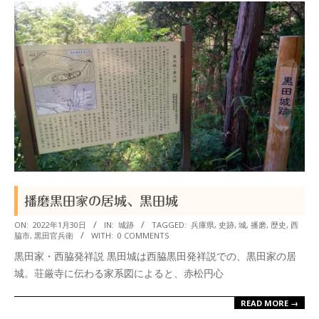
播磨黒田家の居城、黒田城
2022-
ON:
2022年1月30日
IN:
城跡
TAGGED:
兵庫県
,
史跡
,
城
,
播磨
,
歴史
,
西
脇市
,
黒田官兵衛
WITH:
0 COMMENTS
01-
黒田家・西脇発祥説 黒田城は西脇黒田発祥説での、黒田家の居
30
城。荘厳寺に伝わる家系図によると、赤松円心
READ MORE →