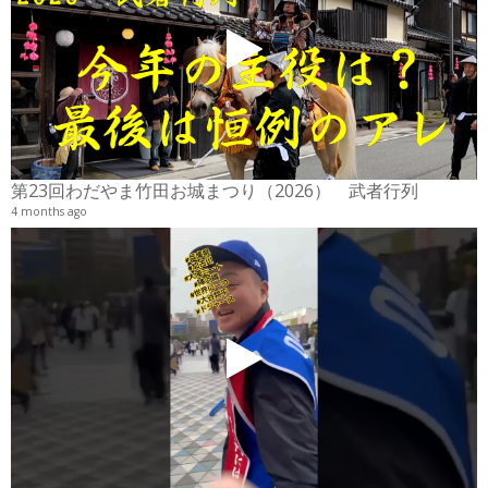
2
6
第23回わだやま竹田お城まつり（2026） 武者行列
4 months ago