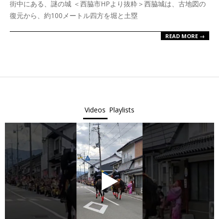
街中にある、謎の城 ＜西脇市HPより抜粋＞西脇城は、古地図の
30
復元から、約100メートル四方を堀と土塁
READ MORE →
Videos
Playlists