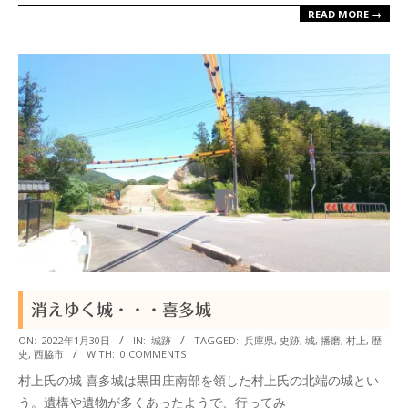
READ MORE →
消えゆく城・・・喜多城
2022-
ON:
2022年1月30日
IN:
城跡
TAGGED:
兵庫県
,
史跡
,
城
,
播磨
,
村上
,
歴
史
,
西脇市
WITH:
0 COMMENTS
01-
村上氏の城 喜多城は黒田庄南部を領した村上氏の北端の城とい
30
う。遺構や遺物が多くあったようで、行ってみ