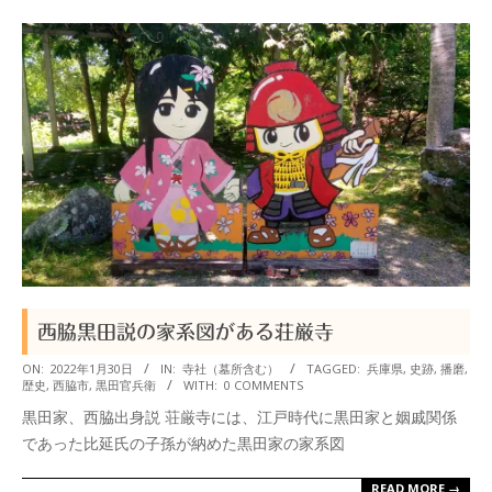
西脇黒田説の家系図がある荘厳寺
2022-
ON:
2022年1月30日
IN:
寺社（墓所含む）
TAGGED:
兵庫県
,
史跡
,
播磨
,
歴史
,
西脇市
,
黒田官兵衛
WITH:
0 COMMENTS
01-
黒田家、西脇出身説 荘厳寺には、江戸時代に黒田家と姻戚関係
30
であった比延氏の子孫が納めた黒田家の家系図
READ MORE →