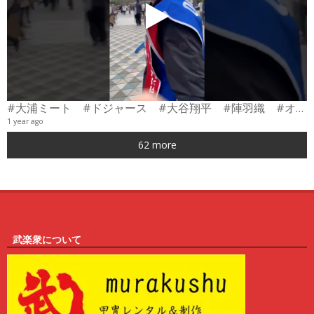
#大浦ミート #ドジャース #大谷翔平 #陣羽織 #オーダーメイド #shorts
1 year ago
0
62 more
6
武楽衆について