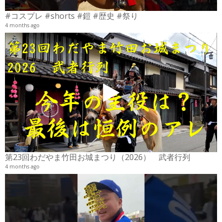
#コスプレ #shorts #鎧 #歴史 #祭り
4 months ago
2
6
第23回わだやま竹田お城まつり（2026） 武者行列
4 months ago