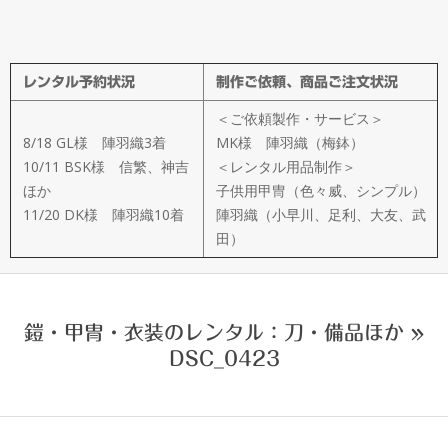
メ
イ
レンタル予約状況
制作ご依頼、商品ご注文状況
ド
＜ご依頼製作・サービス＞
製
8/18 GL様 陣羽織3着
MK様 陣羽織（梅鉢）
10/11 BSK様 信繁、神吉
＜レンタル用品制作＞
ほか
子供用甲冑（色々威、シンプル）
作
11/20 DK様 陣羽織10着
陣羽織（小早川、足利、大友、武
田）
武
楽
鎧・甲冑・衣装のレンタル：刀・備品ほか »
DSC_0423
衆