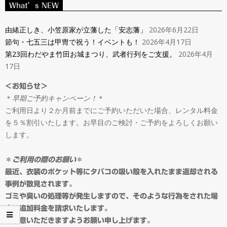
ン
What’s NEW
Navigation
タ
Menu
由緒正しき、小笠原家が立藩した「安志藩」
2026年6月22日
節句・七五三は甲冑で祝う！イベントも！
2026年4月17日
ル
第23回わだやま竹田お城まつり、武者行列をご支援。
2026年4月
17日
＆
＜お知らせ＞
＊
早期ご予約キャンペーン！
＊
オ
ご利用日より２か月前までにご予約いただいた場合、レンタル料金
を５％割引いたします。お早目のご検討・ご予約をよろしくお願い
ー
します。
ダ
＊
ご利用の際のお願い
＊
最近、衣装のポケット等にタバコの吸い殻を入れたまま返却される
事例が散見されます。
ー
ゴミや臭いの処理等が発生しますので、そのような行為をされた場
合は追加料金を請求いたします。
ご留意いただきますようお願い申し上げます。