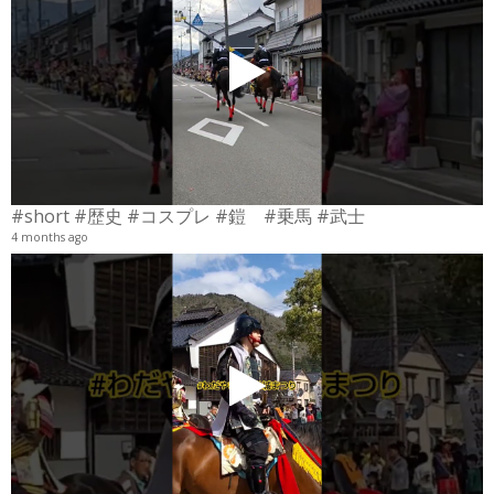
#short #歴史 #コスプレ #鎧 #乗馬 #武士
4 months ago
4
6