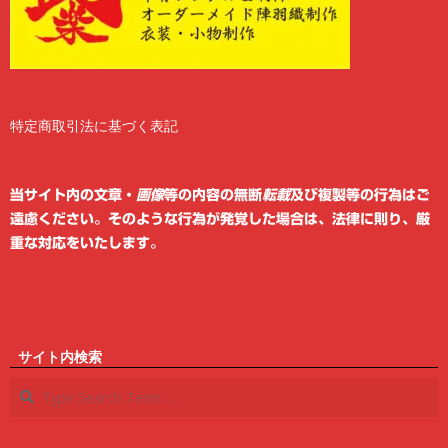
特定商取引法に基づく表記
2
6
当サイト内の文章・
画像
等の内容の無断
転載
及び複製等の行為はご
遠慮ください。そのような行為が発覚した場合は、法律に則り、厳
重な対応をいたします。
サイト内検索
Search