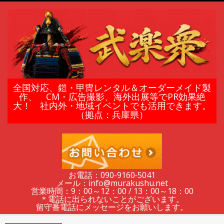
Skip
to
content
鎧
全国対応、鎧・甲冑レンタル＆オーダーメイド製
作、 CM・広告撮影、海外出展等でPR効果絶
大！ 社内外・地域イベントでも活用できます。
甲
（拠点：兵庫県）
冑
の
お電話：090-9160‐5041
メール：info@murakushu.net
レ
営業時間：9：00～12：00 / 13：00～18：00
＊電話に出られないことがございます。
留守番電話にメッセージをお願いします。
Secondary