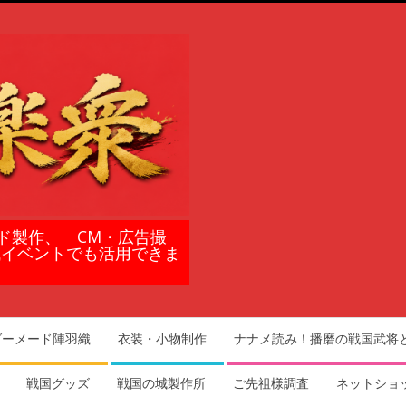
ド製作、 CM・広告撮
域イベントでも活用できま
ダーメード陣羽織
衣装・小物制作
ナナメ読み！播磨の戦国武将
戦国グッズ
戦国の城製作所
ご先祖様調査
ネットショ