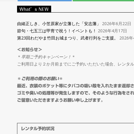
レ
What’s NEW
ン
由緒正しき、小笠原家が立藩した「安志藩」
2026年6月22日
節句・七五三は甲冑で祝う！イベントも！
2026年4月17日
タ
第23回わだやま竹田お城まつり、武者行列をご支援。
2026年
＜お知らせ＞
ル
＊
早期ご予約キャンペーン！
＊
ご利用日より２か月前までにご予約いただいた場合、レンタ
＆
＊
ご利用の際のお願い
＊
オ
最近、衣装のポケット等にタバコの吸い殻を入れたまま返却
ゴミや臭いの処理等が発生しますので、そのような行為をさ
ご留意いただきますようお願い申し上げます。
ー
ダ
レンタル予約状況