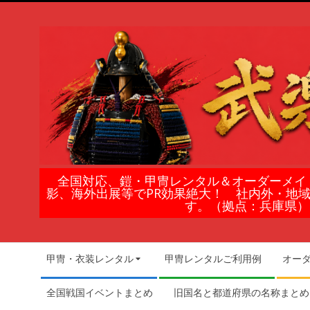
Skip
to
content
鎧
全国対応、鎧・甲冑レンタル＆オーダーメイ
影、海外出展等でPR効果絶大！ 社内外・地
甲
す。（拠点：兵庫県）
冑
Secondary
甲冑・衣装レンタル
甲冑レンタルご利用例
オー
Navigation
の
Menu
全国戦国イベントまとめ
旧国名と都道府県の名称まとめ