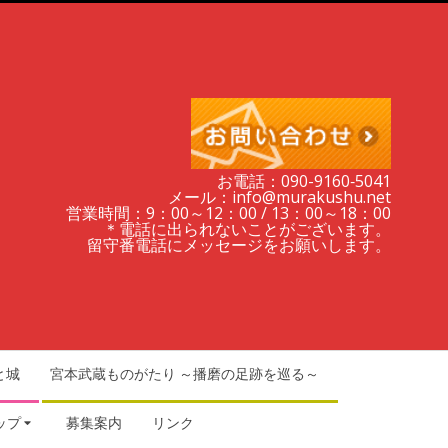
お電話：090-9160‐5041
メール：info@murakushu.net
営業時間：9：00～12：00 / 13：00～18：00
＊電話に出られないことがございます。
留守番電話にメッセージをお願いします。
と城
宮本武蔵ものがたり ～播磨の足跡を巡る～
ップ
募集案内
リンク