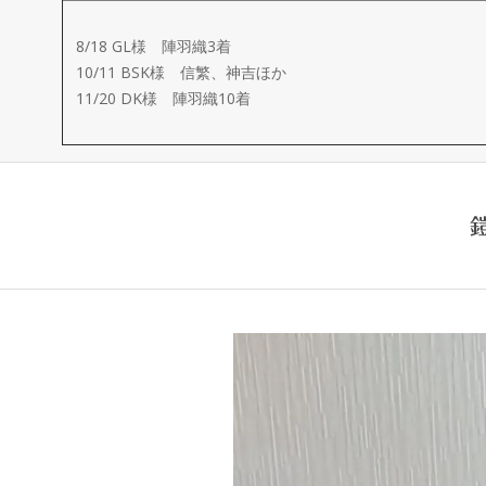
ー
8/18 GL様 陣羽織3着
メ
10/11 BSK様 信繁、神吉ほか
11/20 DK様 陣羽織10着
イ
ド
製
作
武
楽