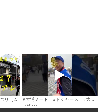
第23回わだやま竹田お城まつり（2026） 武者行列
#大浦ミート #ドジャース #大谷翔平 #陣羽織 #オーダーメイド #shorts
甲冑制
1 year ago
4 videos
6 years a