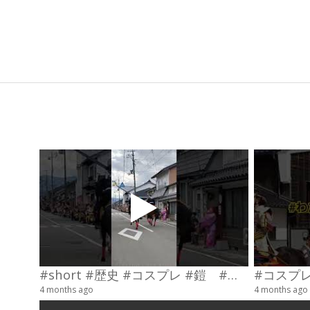
2025-
06-
09
#short #歴史 #コスプレ #鎧 #乗馬 #武士
4 months ago
4 months ago