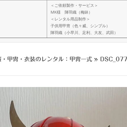
＜ご依頼製作・サービス＞
MK様 陣羽織（梅鉢）
＜レンタル用品制作＞
子供用甲冑（色々威、シンプル）
陣羽織（小早川、足利、大友、武田）
鎧・甲冑・衣装のレンタル：甲冑一式 »
DSC_07