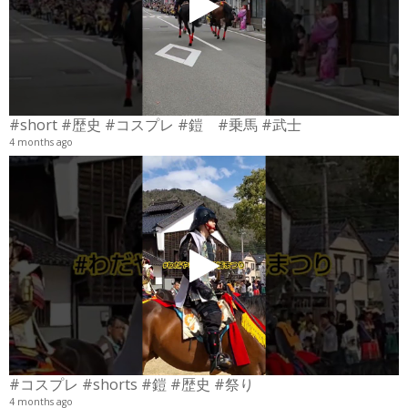
#short #歴史 #コスプレ #鎧 #乗馬 #武士
4 months ago
4
6
#コスプレ #shorts #鎧 #歴史 #祭り
4 months ago