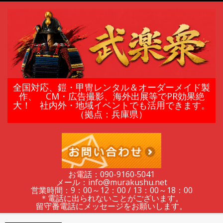
Skip
to
content
鎧
全国対応、鎧・甲冑レンタル＆オーダーメイド製
作、 CM・広告撮影、海外出展等でPR効果絶
大！ 社内外・地域イベントでも活用できます。
甲
（拠点：兵庫県）
冑
の
お電話：090-9160‐5041
メール：info@murakushu.net
レ
営業時間：9：00～12：00 / 13：00～18：00
＊電話に出られないことがございます。
留守番電話にメッセージをお願いします。
Secondary