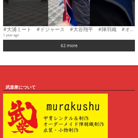
#大浦ミート #ドジャース #大谷翔平 #陣羽織 #オーダーメイド #shorts
1 year ago
0
62 more
6
武楽衆について