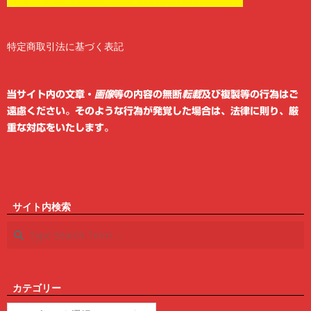
特定商取引法に基づく表記
2
6
当サイト内の文章・
画像
等の内容の無断
転載
及び複製等の行為はご
遠慮ください。そのような行為が発覚した場合は、法律に則り、厳
重な対応をいたします。
サイト内検索
Search
カテゴリー
カ