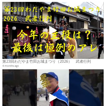
2
6
第23回わだやま竹田お城まつり（2026） 武者行列
4 months ago