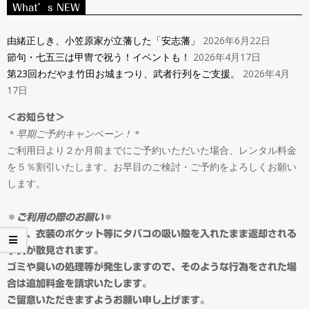
ン
What’s NEW
Navigation
タ
Menu
由緒正しき、小笠原家が立藩した「安志藩」
2026年6月22日
節句・七五三は甲冑で祝う！イベントも！
2026年4月17日
ル
第23回わだやま竹田お城まつり、武者行列をご支援。
2026年4月
17日
＆
＜お知らせ＞
＊
早期ご予約キャンペーン！
＊
オ
ご利用日より２か月前までにご予約いただいた場合、レンタル料金
を５％割引いたします。お早目のご検討・ご予約をよろしくお願い
ー
します。
ダ
＊
ご利用の際のお願い
＊
最近、衣装のポケット等にタバコの吸い殻を入れたまま返却される
事例が散見されます。
ー
ゴミや臭いの処理等が発生しますので、そのような行為をされた場
合は追加料金を請求いたします。
ご留意いただきますようお願い申し上げます。