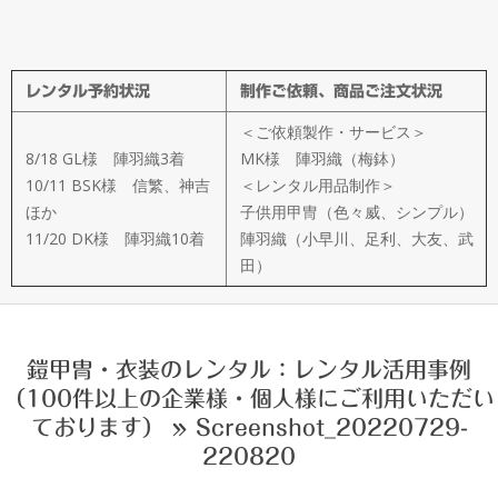
メ
イ
レンタル予約状況
制作ご依頼、商品ご注文状況
ド
＜ご依頼製作・サービス＞
製
8/18 GL様 陣羽織3着
MK様 陣羽織（梅鉢）
10/11 BSK様 信繁、神吉
＜レンタル用品制作＞
ほか
子供用甲冑（色々威、シンプル）
作
11/20 DK様 陣羽織10着
陣羽織（小早川、足利、大友、武
田）
武
楽
鎧甲冑・衣装のレンタル：レンタル活用事例
（100件以上の企業様・個人様にご利用いただい
衆
ております） »
Screenshot_20220729-
220820