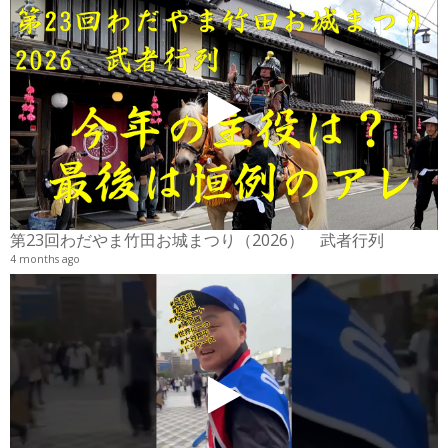
2
6
第23回わだやま竹田お城まつり（2026） 武者行列
4 months ago