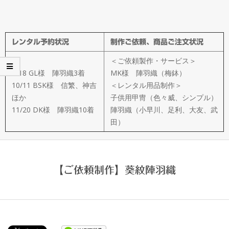
メ
イ
レンタル予約状況
制作ご依頼、商品ご注文状況
ド
＜ご依頼製作・サービス＞
製
8/18 GL様 陣羽織3着
MK様 陣羽織（梅鉢）
10/11 BSK様 信繁、神吉
＜レンタル用品制作＞
ほか
子供用甲冑（色々威、シンプル）
作
11/20 DK様 陣羽織10着
陣羽織（小早川、足利、大友、武
田）
武
楽
【ご依頼制作】葵紋陣羽織
衆