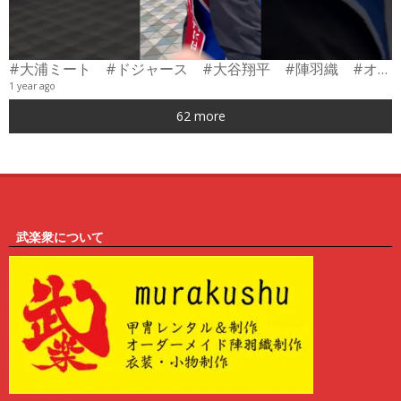
#大浦ミート #ドジャース #大谷翔平 #陣羽織 #オーダーメイド #shorts
1 year ago
0
62 more
6
武楽衆について