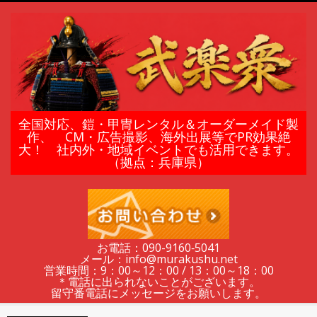
Skip
to
content
鎧
全国対応、鎧・甲冑レンタル＆オーダーメイド製
作、 CM・広告撮影、海外出展等でPR効果絶
大！ 社内外・地域イベントでも活用できます。
甲
（拠点：兵庫県）
冑
の
お電話：090-9160‐5041
メール：info@murakushu.net
レ
営業時間：9：00～12：00 / 13：00～18：00
＊電話に出られないことがございます。
留守番電話にメッセージをお願いします。
Secondary