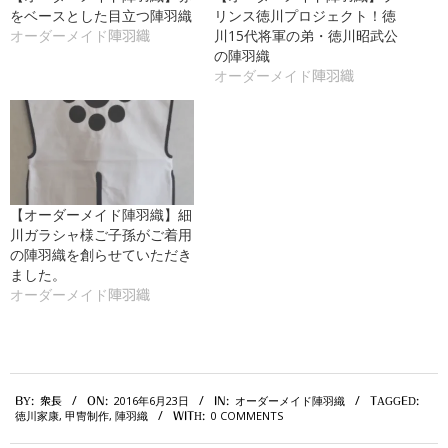
をベースとした目立つ陣羽織
リンス徳川プロジェクト！徳
川15代将軍の弟・徳川昭武公
オーダーメイド陣羽織
の陣羽織
オーダーメイド陣羽織
【オーダーメイド陣羽織】細
川ガラシャ様ご子孫がご着用
の陣羽織を創らせていただき
ました。
オーダーメイド陣羽織
2016-
2016年6月23日
オーダーメイド陣羽織
BY:
衆長
ON:
IN:
TAGGED:
06-
徳川家康
,
甲冑制作
,
陣羽織
0 COMMENTS
WITH:
23