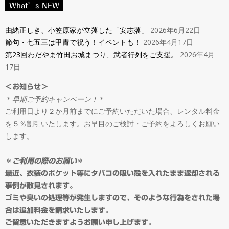
ン
What’s NEW
Navigation
タ
Menu
由緒正しき、小笠原家が立藩した「安志藩」
2026年6月22日
節句・七五三は甲冑で祝う！イベントも！
2026年4月17日
ル
第23回わだやま竹田お城まつり、武者行列をご支援。
2026年4月
17日
＆
＜お知らせ＞
＊
早期ご予約キャンペーン！
＊
オ
ご利用日より２か月前までにご予約いただいた場合、レンタル料金
を５％割引いたします。お早目のご検討・ご予約をよろしくお願い
ー
します。
ダ
＊
ご利用の際のお願い
＊
最近、衣装のポケット等にタバコの吸い殻を入れたまま返却される
事例が散見されます。
ー
ゴミや臭いの処理等が発生しますので、そのような行為をされた場
合は追加料金を請求いたします。
ご留意いただきますようお願い申し上げます。