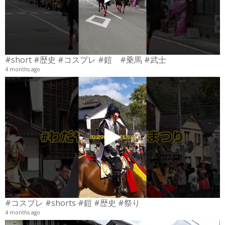
#short #歴史 #コスプレ #鎧 #乗馬 #武士
4 months ago
4
6
#コスプレ #shorts #鎧 #歴史 #祭り
4 months ago