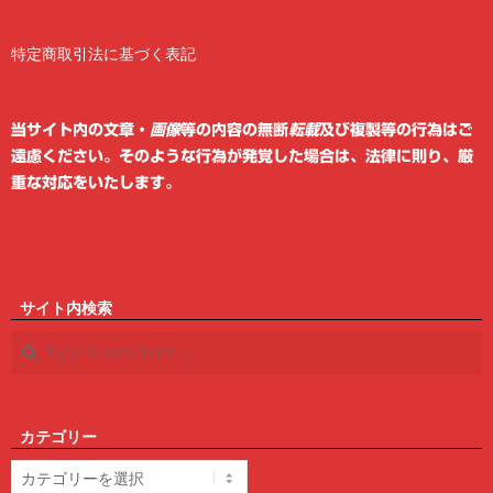
特定商取引法に基づく表記
2
6
当サイト内の文章・
画像
等の内容の無断
転載
及び複製等の行為はご
遠慮ください。そのような行為が発覚した場合は、法律に則り、厳
重な対応をいたします。
サイト内検索
Search
カテゴリー
カ
テ