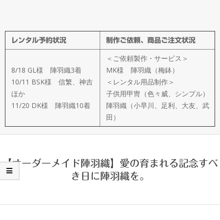
メ
イ
レンタル予約状況
制作ご依頼、商品ご注文状況
ド
＜ご依頼製作・サービス＞
製
8/18 GL様 陣羽織3着
MK様 陣羽織（梅鉢）
10/11 BSK様 信繁、神吉
＜レンタル用品制作＞
ほか
子供用甲冑（色々威、シンプル）
作
11/20 DK様 陣羽織10着
陣羽織（小早川、足利、大友、武
田）
武
楽
【オーダーメイド陣羽織】愛の育まれる記念すべ
き日に陣羽織を。
衆