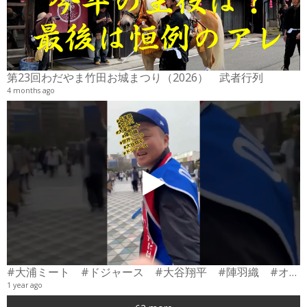
2
6
第23回わだやま竹田お城まつり（2026） 武者行列
4 months ago
#大浦ミート #ドジャース #大谷翔平 #陣羽織 #オーダーメイド #shorts
1 year ago
0