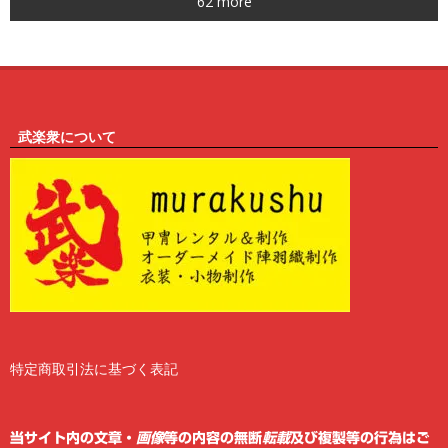
62 more
6
武楽衆について
特定商取引法に基づく表記
2
6
当サイト内の文章・
画像
等の内容の無断
転載
及び複製等の行為はご