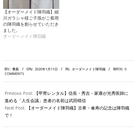
【オーダーメイド陣羽織】細
川ガラシャ様ご子孫がご着用
の陣羽織を創らせていただき
ました。
オーダーメイド陣羽織
2020-
2020年1月11日
オーダーメイド陣羽織
0
BY:
衆長
ON:
IN:
WITH:
01-
COMMENTS
11
Previous Post:
【甲冑レンタル】信長・秀吉・家康が光秀医師に
進める「人生会議」患者の名前は武田晴信
Next Post:
【オーダーメイド陣羽織】古希・傘寿の記念は陣羽織
で！