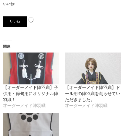
いいね:
読
いいね
み
込
み
関連
中…
【オーダーメイド陣羽織】子
【オーダーメイド陣羽織】ド
供用・節句用にオリジナル陣
ール用の陣羽織を創らせてい
羽織！
ただきました。
オーダーメイド陣羽織
オーダーメイド陣羽織