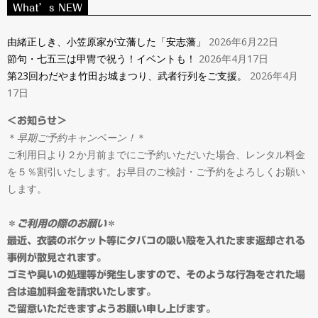
ン
What’s NEW
Navigation
タ
Menu
由緒正しき、小笠原家が立藩した「安志藩」
2026年6月22日
節句・七五三は甲冑で祝う！イベントも！
2026年4月17日
ル
第23回わだやま竹田お城まつり、武者行列をご支援。
2026年4月
17日
＆
＜お知らせ＞
＊
早期ご予約キャンペーン！
＊
オ
ご利用日より２か月前までにご予約いただいた場合、レンタル料金
を５％割引いたします。お早目のご検討・ご予約をよろしくお願い
ー
します。
ダ
＊
ご利用の際のお願い
＊
最近、衣装のポケット等にタバコの吸い殻を入れたまま返却される
事例が散見されます。
ー
ゴミや臭いの処理等が発生しますので、そのような行為をされた場
合は追加料金を請求いたします。
ご留意いただきますようお願い申し上げます。