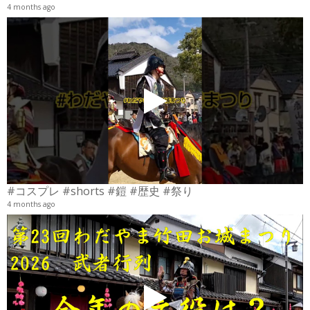
4 months ago
4
6
#コスプレ #shorts #鎧 #歴史 #祭り
4 months ago