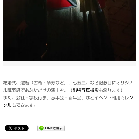
結婚式、還暦（古希・傘寿など）、七五三、など記念日にオリジナ
ル陣羽織であなただけの演出を。（
出張写真撮影
も承ります）
また、会社・学校行事、忘年会・新年会、などイベント利用で
レン
タル
もできます。