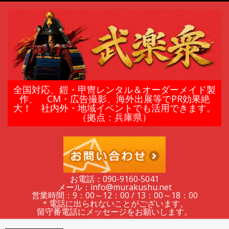
Skip
to
content
鎧
全国対応、鎧・甲冑レンタル＆オーダーメイド製
作、 CM・広告撮影、海外出展等でPR効果絶
大！ 社内外・地域イベントでも活用できます。
甲
（拠点：兵庫県）
冑
の
お電話：090-9160‐5041
メール：info@murakushu.net
レ
営業時間：9：00～12：00 / 13：00～18：00
＊電話に出られないことがございます。
留守番電話にメッセージをお願いします。
Secondary