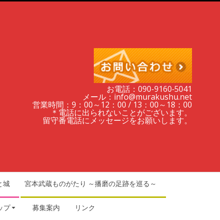
お電話：090-9160‐5041
メール：info@murakushu.net
営業時間：9：00～12：00 / 13：00～18：00
＊電話に出られないことがございます。
留守番電話にメッセージをお願いします。
と城
宮本武蔵ものがたり ～播磨の足跡を巡る～
ップ
募集案内
リンク