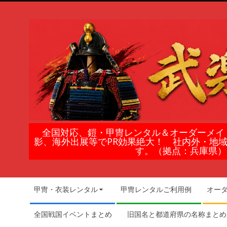
Skip
to
content
鎧
全国対応、鎧・甲冑レンタル＆オーダーメイ
影、海外出展等でPR効果絶大！ 社内外・地
甲
す。（拠点：兵庫県）
冑
Secondary
甲冑・衣装レンタル
甲冑レンタルご利用例
オー
Navigation
の
Menu
全国戦国イベントまとめ
旧国名と都道府県の名称まとめ