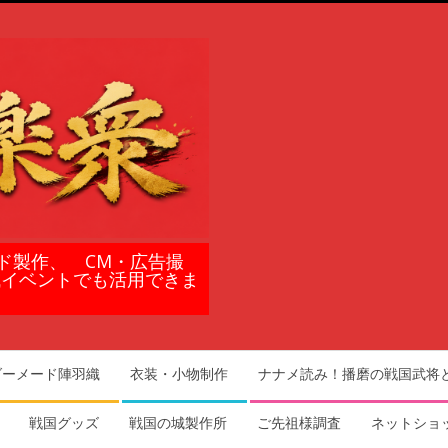
ド製作、 CM・広告撮
域イベントでも活用できま
ダーメード陣羽織
衣装・小物制作
ナナメ読み！播磨の戦国武将
戦国グッズ
戦国の城製作所
ご先祖様調査
ネットショ