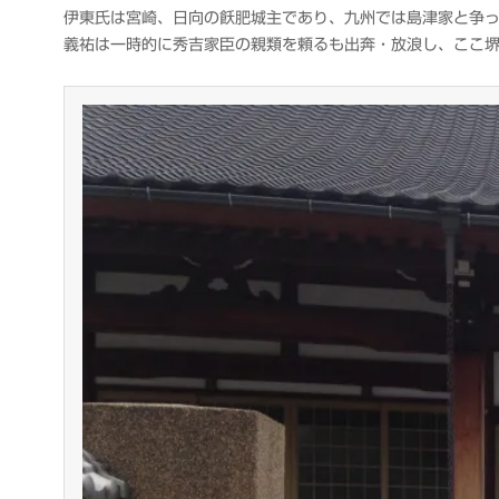
衆
伊東氏は宮崎、日向の飫肥城主であり、九州では島津家と争
義祐は一時的に秀吉家臣の親類を頼るも出奔・放浪し、ここ