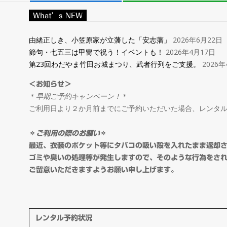
レ
What’s NEW
ン
由緒正しき、小笠原家が立藩した「安志藩」
2026年6月22日
節句・七五三は甲冑で祝う！イベントも！
2026年4月17日
タ
第23回わだやま竹田お城まつり、武者行列をご支援。
2026年
＜お知らせ＞
ル
＊
早期ご予約キャンペーン！
＊
ご利用日より２か月前までにご予約いただいた場合、レンタ
＆
＊
ご利用の際のお願い
＊
オ
最近、衣装のポケット等にタバコの吸い殻を入れたまま返却
ゴミや臭いの処理等が発生しますので、そのような行為をさ
ご留意いただきますようお願い申し上げます。
ー
ダ
レンタル予約状況