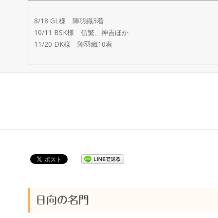
ー
8/18 GL様 陣羽織3着
メ
10/11 BSK様 信繁、神吉ほか
11/20 DK様 陣羽織10着
イ
ド
製
作
武
楽
日向の名門