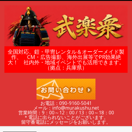
Skip
to
content
鎧
全国対応、鎧・甲冑レンタル＆オーダーメイド製
作、 CM・広告撮影、海外出展等でPR効果絶
大！ 社内外・地域イベントでも活用できます。
甲
（拠点：兵庫県）
冑
の
お電話：090-9160‐5041
メール：info@murakushu.net
レ
営業時間：9：00～12：00 / 13：00～18：00
＊電話に出られないことがございます。
留守番電話にメッセージをお願いします。
Secondary