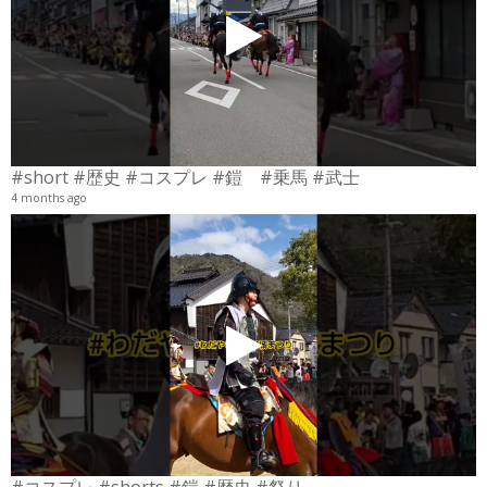
#short #歴史 #コスプレ #鎧 #乗馬 #武士
4 months ago
4
6