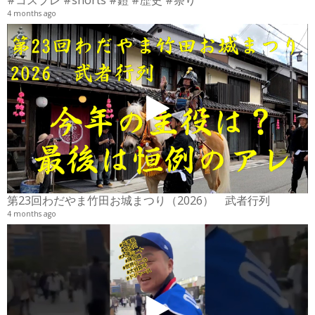
#コスプレ #shorts #鎧 #歴史 #祭り
4 months ago
2
6
第23回わだやま竹田お城まつり（2026） 武者行列
4 months ago