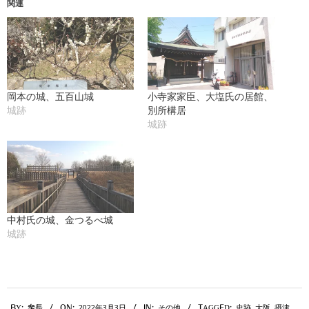
関連
中…
岡本の城、五百山城
小寺家家臣、大塩氏の居館、
別所構居
城跡
城跡
中村氏の城、金つるべ城
城跡
2022-
2022年3月3日
その他
史跡
,
大阪
,
摂津
,
BY:
衆長
ON:
IN:
TAGGED: