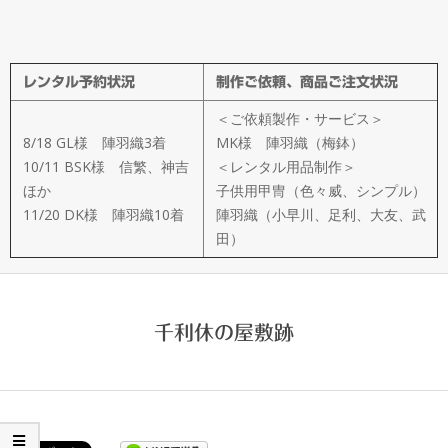
メ
イ
レンタル予約状況
制作ご依頼、商品ご注文状況
ド
＜ご依頼製作・サービス＞
製
8/18 GL様 陣羽織3着
MK様 陣羽織（梅鉢）
10/11 BSK様 信繁、神吉
＜レンタル用品制作＞
ほか
子供用甲冑（色々威、シンプル）
作
11/20 DK様 陣羽織10着
陣羽織（小早川、足利、大友、武
田）
武
楽
千利休の屋敷跡
衆