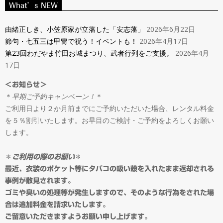
ン
What’s NEW
Navigation
タ
Menu
由緒正しき、小笠原家が立藩した「安志藩」
2026年6月22日
節句・七五三は甲冑で祝う！イベントも！
2026年4月17日
ル
第23回わだやま竹田お城まつり、武者行列をご支援。
2026年4月
17日
＆
＜お知らせ＞
＊
早期ご予約キャンペーン！
＊
オ
ご利用日より２か月前までにご予約いただいた場合、レンタル料金
を５％割引いたします。お早目のご検討・ご予約をよろしくお願い
ー
します。
ダ
＊
ご利用の際のお願い
＊
最近、衣装のポケット等にタバコの吸い殻を入れたまま返却される
事例が散見されます。
ー
ゴミや臭いの処理等が発生しますので、そのような行為をされた場
合は追加料金を請求いたします。
ご留意いただきますようお願い申し上げます。