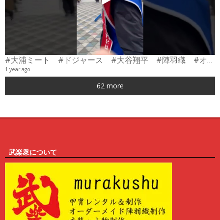
#大浦ミート #ドジャース #大谷翔平 #陣羽織 #オーダーメイド #shorts
1 year ago
0
62 more
6
武楽衆について