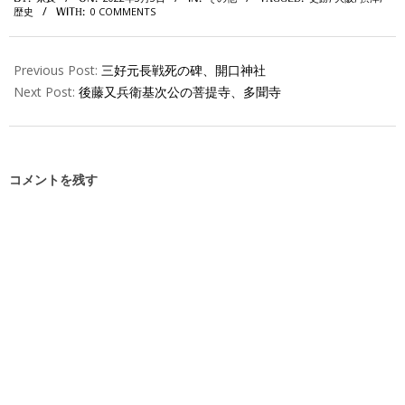
03-
歴史
0 COMMENTS
WITH:
03
Previous Post:
三好元長戦死の碑、開口神社
Next Post:
後藤又兵衛基次公の菩提寺、多聞寺
コメントを残す