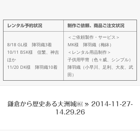
メ
イ
レンタル予約状況
制作ご依頼、商品ご注文状況
ド
＜ご依頼製作・サービス＞
製
8/18 GL様 陣羽織3着
MK様 陣羽織（梅鉢）
10/11 BSK様 信繁、神吉
＜レンタル用品制作＞
ほか
子供用甲冑（色々威、シンプル）
作
11/20 DK様 陣羽織10着
陣羽織（小早川、足利、大友、武
田）
武
楽
鎌倉から歴史ある大洲城￼ »
2014-11-27-
14.29.26
衆