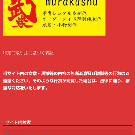
特定商取引法に基づく表記
2
6
当サイト内の文章・
画像
等の内容の無断
転載
及び複製等の行為はご
遠慮ください。そのような行為が発覚した場合は、法律に則り、厳
重な対応をいたします。
サイト内検索
Search