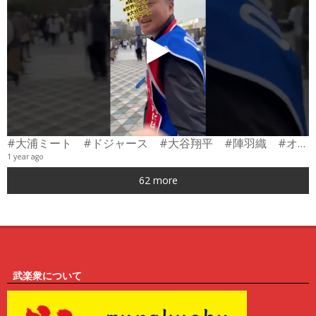
#大浦ミート #ドジャース #大谷翔平 #陣羽織 #オーダーメイド #shorts
1 year ago
0
62 more
6
武楽衆について