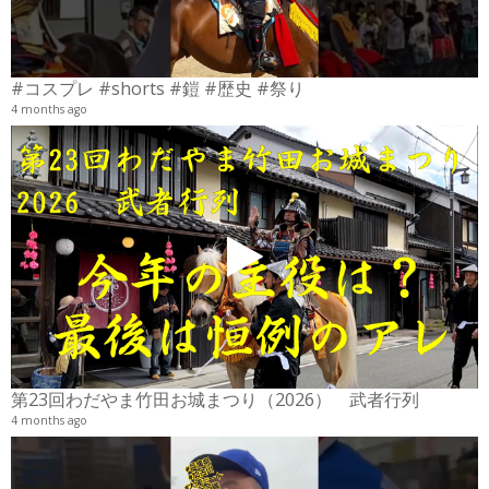
#コスプレ #shorts #鎧 #歴史 #祭り
4 months ago
2
6
第23回わだやま竹田お城まつり（2026） 武者行列
4 months ago