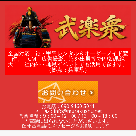
Skip
to
content
鎧
全国対応、鎧・甲冑レンタル＆オーダーメイド製
作、 CM・広告撮影、海外出展等でPR効果絶
大！ 社内外・地域イベントでも活用できます。
甲
（拠点：兵庫県）
冑
の
お電話：090-9160‐5041
メール：info@murakushu.net
レ
営業時間：9：00～12：00 / 13：00～18：00
＊電話に出られないことがございます。
留守番電話にメッセージをお願いします。
Secondary