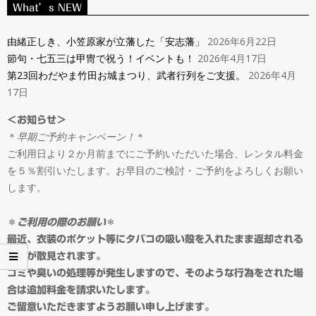
ン
What’s NEW
Navigation
タ
Menu
由緒正しき、小笠原家が立藩した「安志藩」
2026年6月22日
節句・七五三は甲冑で祝う！イベントも！
2026年4月17日
ル
第23回わだやま竹田お城まつり、武者行列をご支援。
2026年4月
17日
＆
＜お知らせ＞
＊
早期ご予約キャンペーン！
＊
オ
ご利用日より２か月前までにご予約いただいた場合、レンタル料金
を５％割引いたします。お早目のご検討・ご予約をよろしくお願い
ー
します。
ダ
＊
ご利用の際のお願い
＊
最近、衣装のポケット等にタバコの吸い殻を入れたまま返却される
事例が散見されます。
ー
ゴミや臭いの処理等が発生しますので、そのような行為をされた場
合は追加料金を請求いたします。
ご留意いただきますようお願い申し上げます。