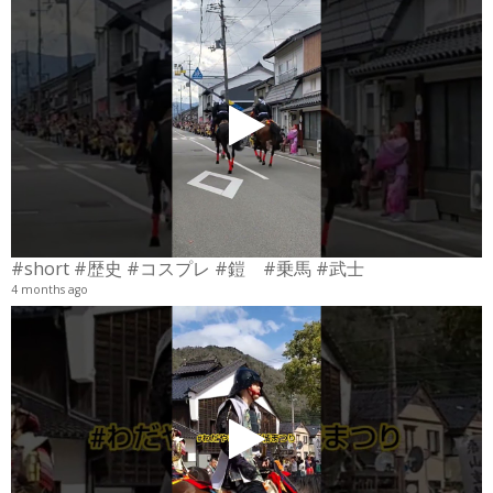
#short #歴史 #コスプレ #鎧 #乗馬 #武士
4 months ago
4
6