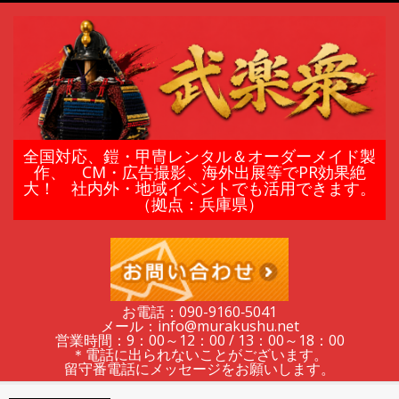
Skip
to
content
鎧
全国対応、鎧・甲冑レンタル＆オーダーメイド製
作、 CM・広告撮影、海外出展等でPR効果絶
大！ 社内外・地域イベントでも活用できます。
甲
（拠点：兵庫県）
冑
の
お電話：090-9160‐5041
メール：info@murakushu.net
レ
営業時間：9：00～12：00 / 13：00～18：00
＊電話に出られないことがございます。
留守番電話にメッセージをお願いします。
Secondary