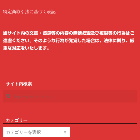
特定商取引法に基づく表記
2
6
当サイト内の文章・
画像
等の内容の無断
転載
及び複製等の行為はご
遠慮ください。そのような行為が発覚した場合は、法律に則り、厳
重な対応をいたします。
サイト内検索
Search
カテゴリー
カ
テ