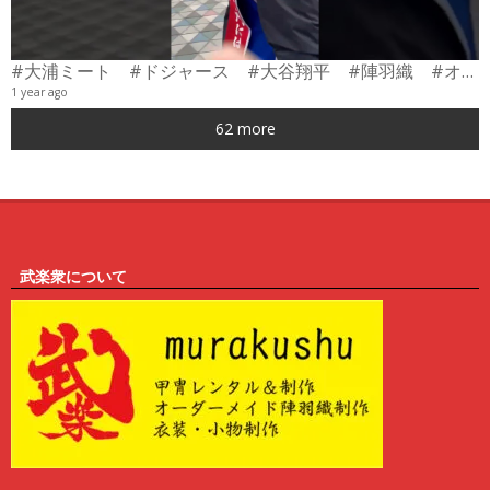
#大浦ミート #ドジャース #大谷翔平 #陣羽織 #オーダーメイド #shorts
1 year ago
0
62 more
6
武楽衆について