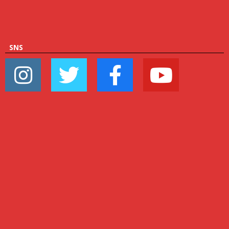
ゴ
リ
ー
SNS