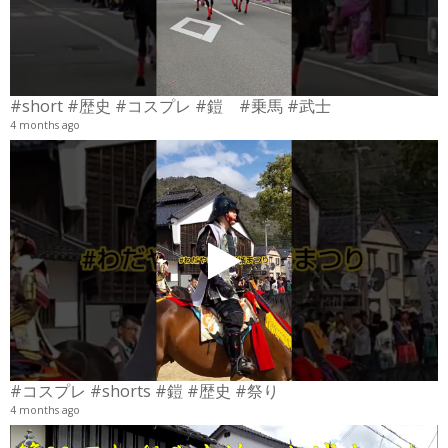
#short #歴史 #コスプレ #鎧 #乗馬 #武士
4 months ago
4
6
#コスプレ #shorts #鎧 #歴史 #祭り
4 months ago