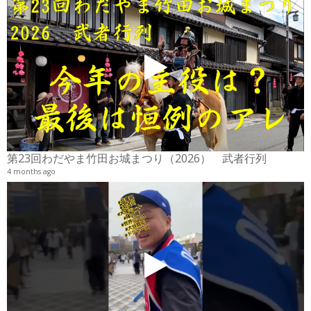
2
6
第23回わだやま竹田お城まつり（2026） 武者行列
4 months ago