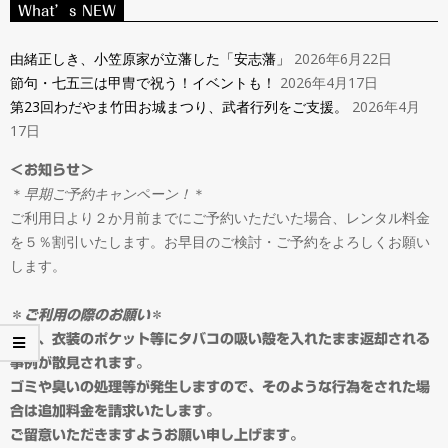
ン
What’s NEW
Navigation
タ
Menu
由緒正しき、小笠原家が立藩した「安志藩」
2026年6月22日
節句・七五三は甲冑で祝う！イベントも！
2026年4月17日
ル
第23回わだやま竹田お城まつり、武者行列をご支援。
2026年4月
17日
＆
＜お知らせ＞
＊
早期ご予約キャンペーン！
＊
オ
ご利用日より２か月前までにご予約いただいた場合、レンタル料金
を５％割引いたします。お早目のご検討・ご予約をよろしくお願い
ー
します。
ダ
＊
ご利用の際のお願い
＊
最近、衣装のポケット等にタバコの吸い殻を入れたまま返却される
事例が散見されます。
ー
ゴミや臭いの処理等が発生しますので、そのような行為をされた場
合は追加料金を請求いたします。
ご留意いただきますようお願い申し上げます。