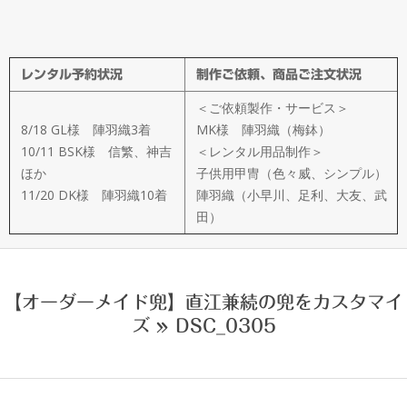
メ
イ
レンタル予約状況
制作ご依頼、商品ご注文状況
ド
＜ご依頼製作・サービス＞
製
8/18 GL様 陣羽織3着
MK様 陣羽織（梅鉢）
10/11 BSK様 信繁、神吉
＜レンタル用品制作＞
ほか
子供用甲冑（色々威、シンプル）
作
11/20 DK様 陣羽織10着
陣羽織（小早川、足利、大友、武
田）
武
楽
【オーダーメイド兜】直江兼続の兜をカスタマイ
ズ »
DSC_0305
衆