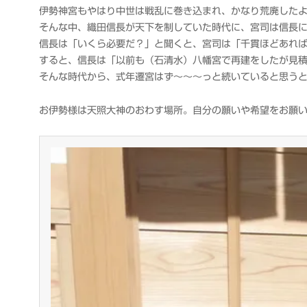
衆
伊勢神宮もやはり中世は戦乱に巻き込まれ、かなり荒廃した
そんな中、織田信長が天下を制していた時代に、宮司は信長
信長は「いくら必要だ？」と聞くと、宮司は「千貫ほどあれ
すると、信長は「以前も（石清水）八幡宮で再建をしたが見
そんな時代から、式年遷宮はず～～～っと続いていると思う
お伊勢様は天照大神のおわす場所。自分の願いや希望をお願