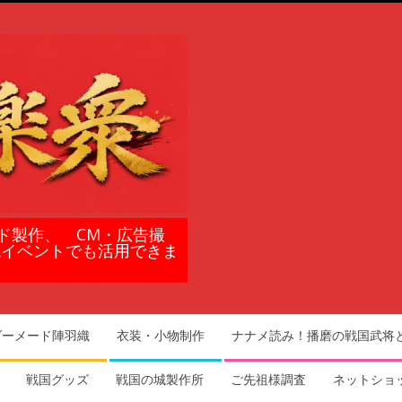
ド製作、 CM・広告撮
域イベントでも活用できま
ダーメード陣羽織
衣装・小物制作
ナナメ読み！播磨の戦国武将
戦国グッズ
戦国の城製作所
ご先祖様調査
ネットショ