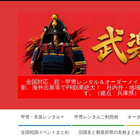
Skip
to
content
鎧
全国対応、鎧・甲冑レンタル＆オーダーメイ
影、海外出展等でPR効果絶大！ 社内外・地
甲
す。（拠点：兵庫県）
冑
Secondary
甲冑・衣装レンタル
甲冑レンタルご利用例
オー
Navigation
の
Menu
全国戦国イベントまとめ
旧国名と都道府県の名称まとめ