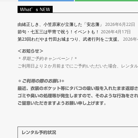
レ
What’s NEW
ン
由緒正しき、小笠原家が立藩した「安志藩」
2026年6月22日
節句・七五三は甲冑で祝う！イベントも！
2026年4月17日
タ
第23回わだやま竹田お城まつり、武者行列をご支援。
2026年
＜お知らせ＞
ル
＊
早期ご予約キャンペーン！
＊
ご利用日より２か月前までにご予約いただいた場合、レンタ
＆
＊
ご利用の際のお願い
＊
オ
最近、衣装のポケット等にタバコの吸い殻を入れたまま返却
ゴミや臭いの処理等が発生しますので、そのような行為をさ
ご留意いただきますようお願い申し上げます。
ー
ダ
レンタル予約状況