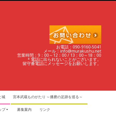
お電話：090-9160‐5041
メール：info@murakushu.net
営業時間：9：00～12：00 / 13：00～18：00
＊電話に出られないことがございます。
留守番電話にメッセージをお願いします。
と城
宮本武蔵ものがたり ～播磨の足跡を巡る～
ップ
募集案内
リンク