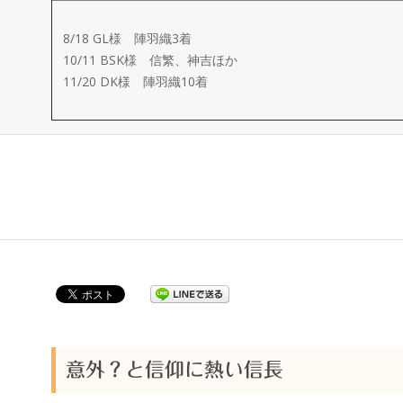
ー
8/18 GL様 陣羽織3着
メ
10/11 BSK様 信繁、神吉ほか
11/20 DK様 陣羽織10着
イ
ド
製
作
武
楽
意外？と信仰に熱い信長