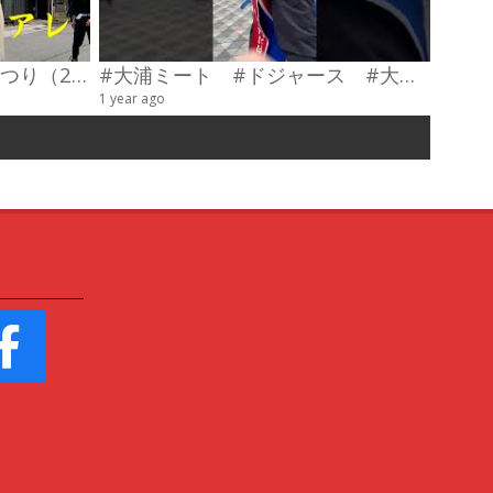
第23回わだやま竹田お城まつり（2026） 武者行列
#大浦ミート #ドジャース #大谷翔平 #陣羽織 #オーダーメイド #shorts
甲冑制
1 year ago
4 videos
6 years a