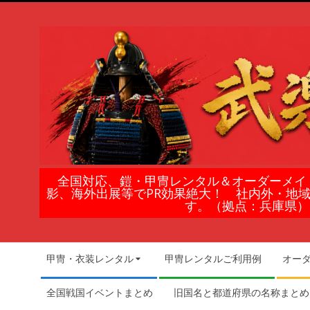
Skip
to
content
鎧
全国対応、鎧・甲冑レンタル＆オーダーメイ
影、海外出展等でPR効果絶大！ 社内外・地
甲
す。（拠点：兵庫県）
冑
Secondary
甲冑・衣装レンタル
甲冑レンタルご利用例
オー
Navigation
の
Menu
全国戦国イベントまとめ
旧国名と都道府県の名称まとめ