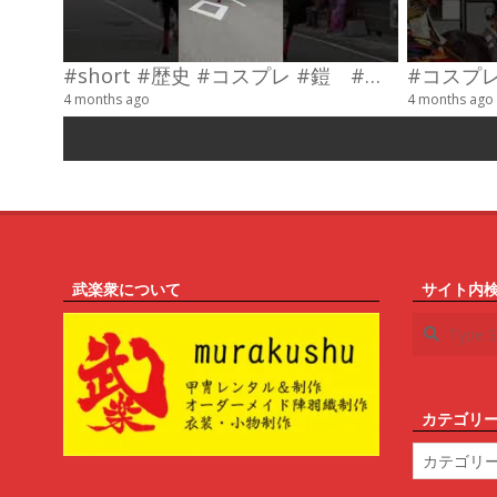
#short #歴史 #コスプレ #鎧 #乗馬 #武士
4 months ago
4 months ago
武楽衆について
サイト内
Search
カテゴリ
カ
テ
ゴ