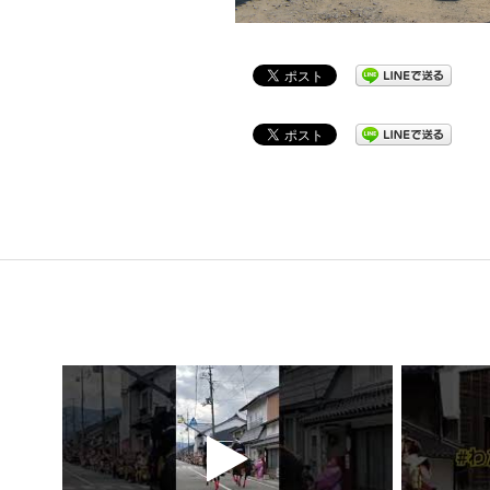
2022-
05-
03