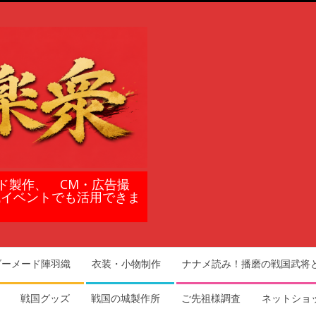
ド製作、 CM・広告撮
域イベントでも活用できま
ダーメード陣羽織
衣装・小物制作
ナナメ読み！播磨の戦国武将
戦国グッズ
戦国の城製作所
ご先祖様調査
ネットショ