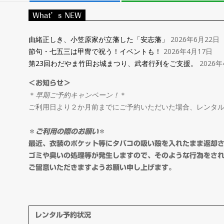
レ
What’s NEW
ン
由緒正しき、小笠原家が立藩した「安志藩」
2026年6月22日
節句・七五三は甲冑で祝う！イベントも！
2026年4月17日
タ
第23回わだやま竹田お城まつり、武者行列をご支援。
2026年
＜お知らせ＞
ル
＊
早期ご予約キャンペーン！
＊
ご利用日より２か月前までにご予約いただいた場合、レンタ
＆
＊
ご利用の際のお願い
＊
オ
最近、衣装のポケット等にタバコの吸い殻を入れたまま返却
ゴミや臭いの処理等が発生しますので、そのような行為をさ
ご留意いただきますようお願い申し上げます。
ー
ダ
レンタル予約状況