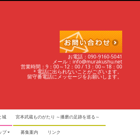
お電話：090-9160‐5041
メール：info@murakushu.net
営業時間：9：00～12：00 / 13：00～18：00
＊電話に出られないことがございます。
留守番電話にメッセージをお願いします。
と城
宮本武蔵ものがたり ～播磨の足跡を巡る～
ップ
募集案内
リンク