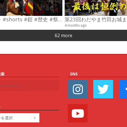
#コスプレ #shorts #鎧 #歴史 #祭り
4 months ago
62 more
検索
SNS
ー