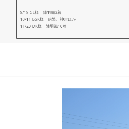
ー
8/18 GL様 陣羽織3着
メ
10/11 BSK様 信繁、神吉ほか
11/20 DK様 陣羽織10着
イ
ド
製
作
武
楽