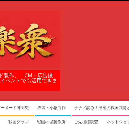
ド製作、 CM・広告撮
域イベントでも活用できま
ダーメード陣羽織
衣装・小物制作
ナナメ読み！播磨の戦国武将
戦国グッズ
戦国の城製作所
ご先祖様調査
ネットショ