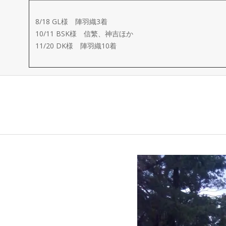
ー
8/18 GL様 陣羽織3着
メ
10/11 BSK様 信繁、神吉ほか
11/20 DK様 陣羽織10着
イ
ド
製
作
武
楽