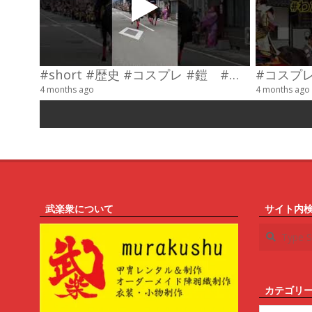
#short #歴史 #コスプレ #鎧 #乗馬 #武士
4 months ago
4 months ago
武楽衆について
サイト内
Search
カテゴリ
カ