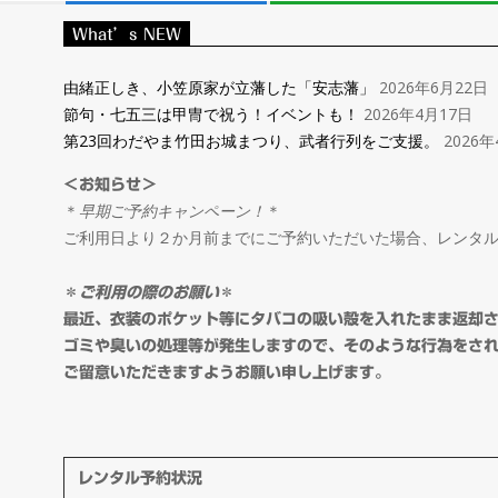
レ
What’s NEW
ン
由緒正しき、小笠原家が立藩した「安志藩」
2026年6月22日
節句・七五三は甲冑で祝う！イベントも！
2026年4月17日
タ
第23回わだやま竹田お城まつり、武者行列をご支援。
2026年
＜お知らせ＞
ル
＊
早期ご予約キャンペーン！
＊
ご利用日より２か月前までにご予約いただいた場合、レンタ
＆
＊
ご利用の際のお願い
＊
オ
最近、衣装のポケット等にタバコの吸い殻を入れたまま返却
ゴミや臭いの処理等が発生しますので、そのような行為をさ
ご留意いただきますようお願い申し上げます。
ー
ダ
レンタル予約状況