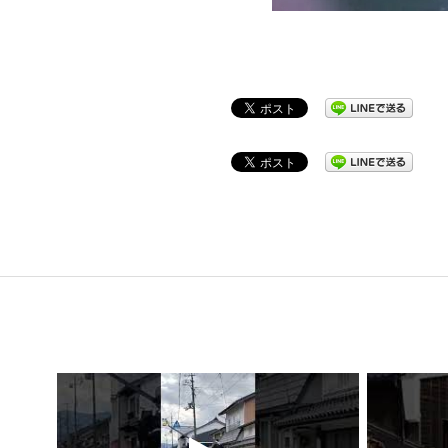
2022-
05-
03