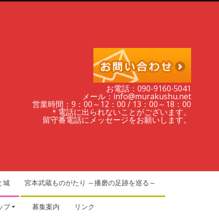
お電話：090-9160‐5041
メール：info@murakushu.net
営業時間：9：00～12：00 / 13：00～18：00
＊電話に出られないことがございます。
留守番電話にメッセージをお願いします。
と城
宮本武蔵ものがたり ～播磨の足跡を巡る～
ップ
募集案内
リンク