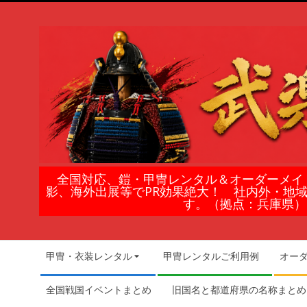
Skip
to
content
鎧
全国対応、鎧・甲冑レンタル＆オーダーメイ
影、海外出展等でPR効果絶大！ 社内外・地
甲
す。（拠点：兵庫県）
冑
Secondary
甲冑・衣装レンタル
甲冑レンタルご利用例
オー
Navigation
の
Menu
全国戦国イベントまとめ
旧国名と都道府県の名称まとめ