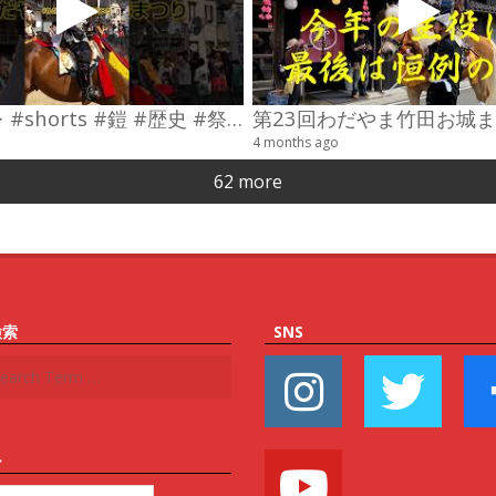
#コスプレ #shorts #鎧 #歴史 #祭り
4 months ago
62 more
検索
SNS
ー