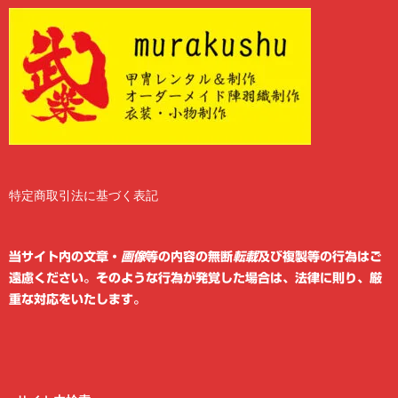
特定商取引法に基づく表記
2
6
当サイト内の文章・
画像
等の内容の無断
転載
及び複製等の行為はご
遠慮ください。そのような行為が発覚した場合は、法律に則り、厳
重な対応をいたします。