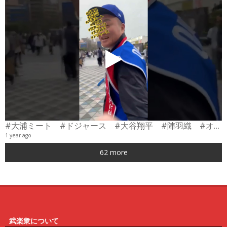
#大浦ミート #ドジャース #大谷翔平 #陣羽織 #オーダーメイド #shorts
1 year ago
0
62 more
6
武楽衆について