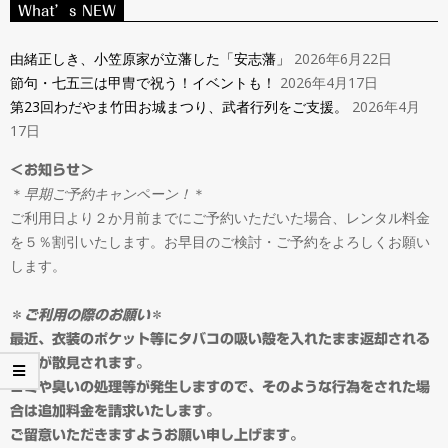
ン
What’s NEW
Navigation
タ
Menu
由緒正しき、小笠原家が立藩した「安志藩」
2026年6月22日
節句・七五三は甲冑で祝う！イベントも！
2026年4月17日
ル
第23回わだやま竹田お城まつり、武者行列をご支援。
2026年4月
17日
＆
＜お知らせ＞
＊
早期ご予約キャンペーン！
＊
オ
ご利用日より２か月前までにご予約いただいた場合、レンタル料金
を５％割引いたします。お早目のご検討・ご予約をよろしくお願い
ー
します。
ダ
＊
ご利用の際のお願い
＊
最近、衣装のポケット等にタバコの吸い殻を入れたまま返却される
事例が散見されます。
ー
ゴミや臭いの処理等が発生しますので、そのような行為をされた場
合は追加料金を請求いたします。
ご留意いただきますようお願い申し上げます。