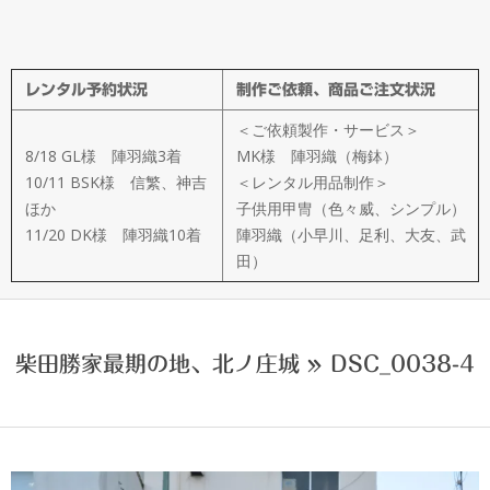
メ
イ
レンタル予約状況
制作ご依頼、商品ご注文状況
ド
＜ご依頼製作・サービス＞
製
8/18 GL様 陣羽織3着
MK様 陣羽織（梅鉢）
10/11 BSK様 信繁、神吉
＜レンタル用品制作＞
ほか
子供用甲冑（色々威、シンプル）
作
11/20 DK様 陣羽織10着
陣羽織（小早川、足利、大友、武
田）
武
楽
柴田勝家最期の地、北ノ庄城 »
DSC_0038-4
衆