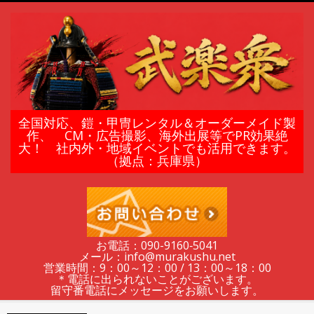
Skip
to
content
鎧
全国対応、鎧・甲冑レンタル＆オーダーメイド製
作、 CM・広告撮影、海外出展等でPR効果絶
大！ 社内外・地域イベントでも活用できます。
甲
（拠点：兵庫県）
冑
の
お電話：090-9160‐5041
メール：info@murakushu.net
レ
営業時間：9：00～12：00 / 13：00～18：00
＊電話に出られないことがございます。
留守番電話にメッセージをお願いします。
Secondary