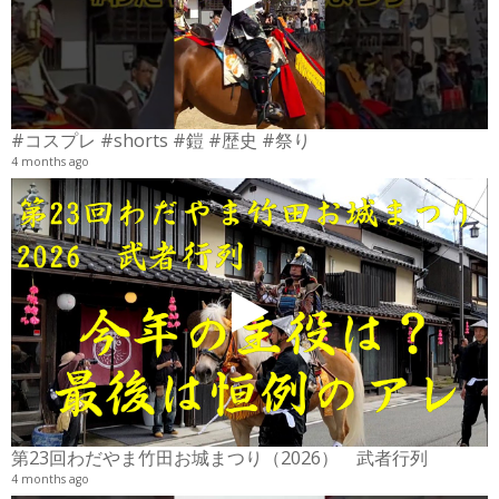
#コスプレ #shorts #鎧 #歴史 #祭り
4 months ago
2
6
第23回わだやま竹田お城まつり（2026） 武者行列
4 months ago