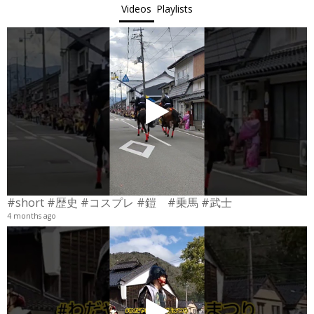
Videos
Playlists
#short #歴史 #コスプレ #鎧 #乗馬 #武士
4 months ago
4
6