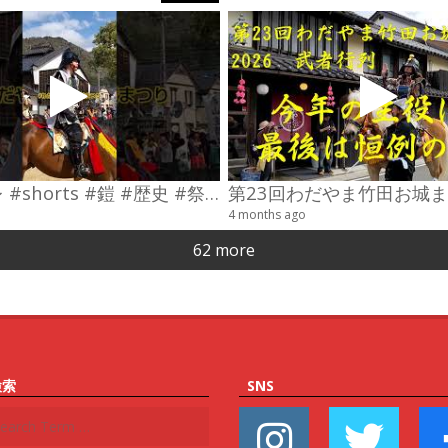
#コスプレ #shorts #鎧 #歴史 #祭り
4 months ago
62 more
検索
SNS