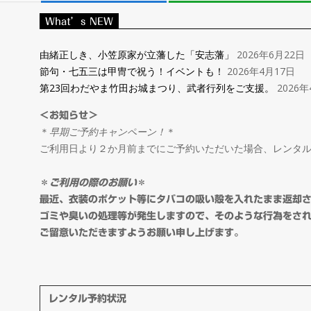
レ
What’s NEW
ン
由緒正しき、小笠原家が立藩した「安志藩」
2026年6月22日
節句・七五三は甲冑で祝う！イベントも！
2026年4月17日
タ
第23回わだやま竹田お城まつり、武者行列をご支援。
2026年
＜お知らせ＞
ル
＊
早期ご予約キャンペーン！
＊
ご利用日より２か月前までにご予約いただいた場合、レンタ
＆
＊
ご利用の際のお願い
＊
オ
最近、衣装のポケット等にタバコの吸い殻を入れたまま返却
ゴミや臭いの処理等が発生しますので、そのような行為をさ
ご留意いただきますようお願い申し上げます。
ー
ダ
レンタル予約状況