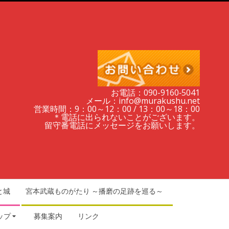
お電話：090-9160‐5041
メール：info@murakushu.net
営業時間：9：00～12：00 / 13：00～18：00
＊電話に出られないことがございます。
留守番電話にメッセージをお願いします。
と城
宮本武蔵ものがたり ～播磨の足跡を巡る～
ップ
募集案内
リンク