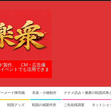
ド製作、 CM・広告撮
域イベントでも活用できま
ダーメード陣羽織
衣装・小物制作
ナナメ読み！播磨の戦国武将
戦国グッズ
戦国の城製作所
ご先祖様調査
ネットショ