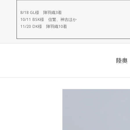
ー
8/18 GL様 陣羽織3着
メ
10/11 BSK様 信繁、神吉ほか
11/20 DK様 陣羽織10着
イ
ド
陸奥
製
作
武
楽