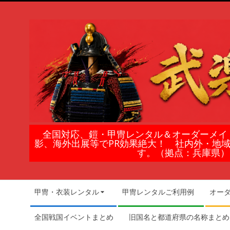
Skip
to
content
鎧
全国対応、鎧・甲冑レンタル＆オーダーメイ
影、海外出展等でPR効果絶大！ 社内外・地
甲
す。（拠点：兵庫県）
冑
Secondary
甲冑・衣装レンタル
甲冑レンタルご利用例
オー
Navigation
の
Menu
全国戦国イベントまとめ
旧国名と都道府県の名称まとめ