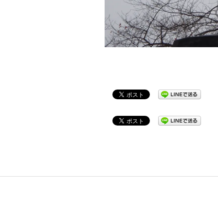
2022-
05-
05