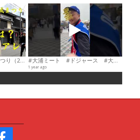
第23回わだやま竹田お城まつり（2026） 武者行列
#大浦ミート #ドジャース #大谷翔平 #陣羽織 #オーダーメイド #shorts
甲冑制
1 year ago
4 videos
6 years a