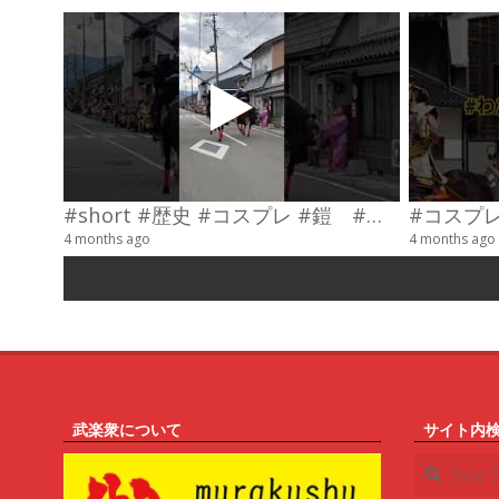
#short #歴史 #コスプレ #鎧 #乗馬 #武士
4 months ago
4 months ago
武楽衆について
サイト内
Search