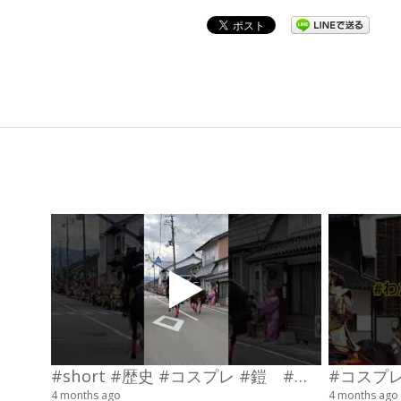
2022-
05-
26
#short #歴史 #コスプレ #鎧 #乗馬 #武士
4 months ago
4 months ago