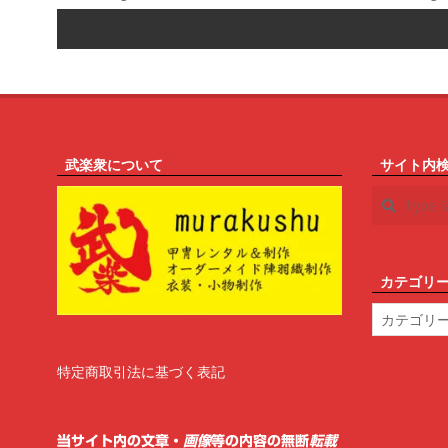
武楽衆について
サイト内
Search
カテゴリ
カ
テ
ゴ
リ
特定商取引法に基づく表記
ー
当サイト内の文章・
画像
等の内容の無断
転載