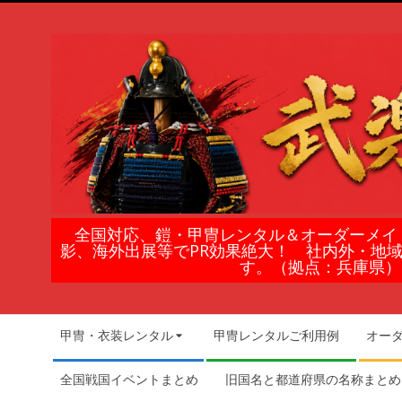
Skip
to
content
鎧
全国対応、鎧・甲冑レンタル＆オーダーメイ
影、海外出展等でPR効果絶大！ 社内外・地
甲
す。（拠点：兵庫県）
冑
Secondary
甲冑・衣装レンタル
甲冑レンタルご利用例
オー
Navigation
の
Menu
全国戦国イベントまとめ
旧国名と都道府県の名称まとめ