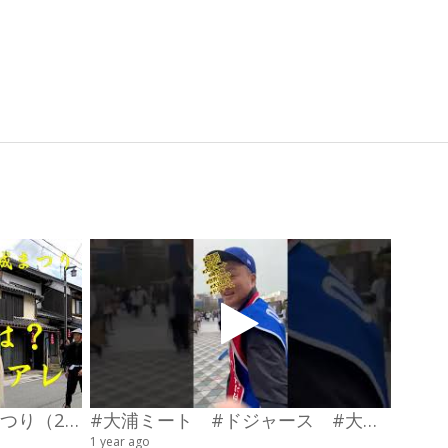
第23回わだやま竹田お城まつり（2026） 武者行列
#大浦ミート #ドジャース #大谷翔平 #陣羽織 #オーダーメイド #shorts
甲冑制
1 year ago
4 videos