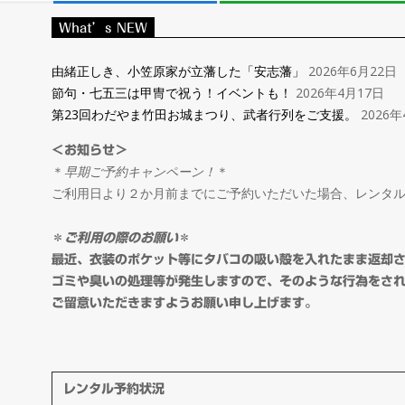
レ
What’s NEW
ン
由緒正しき、小笠原家が立藩した「安志藩」
2026年6月22日
節句・七五三は甲冑で祝う！イベントも！
2026年4月17日
タ
第23回わだやま竹田お城まつり、武者行列をご支援。
2026年
＜お知らせ＞
ル
＊
早期ご予約キャンペーン！
＊
ご利用日より２か月前までにご予約いただいた場合、レンタ
＆
＊
ご利用の際のお願い
＊
オ
最近、衣装のポケット等にタバコの吸い殻を入れたまま返却
ゴミや臭いの処理等が発生しますので、そのような行為をさ
ご留意いただきますようお願い申し上げます。
ー
ダ
レンタル予約状況