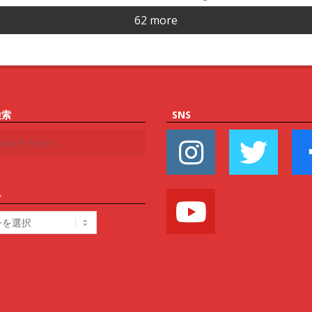
62 more
検索
SNS
ー