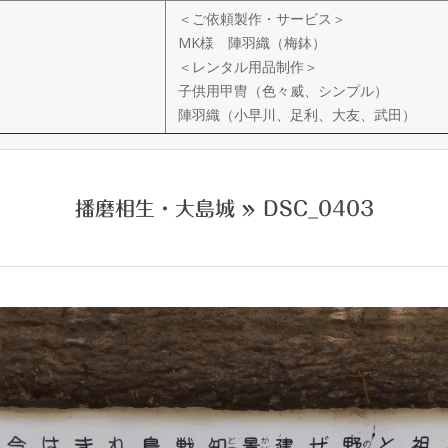
＜ご依頼製作・サービス＞
MK様 陣羽織（梅鉢）
＜レンタル用品制作＞
子供用甲冑（色々威、シンプル）
陣羽織（小早川、足利、大友、武田）
播磨相生・大島城 »
DSC_0403