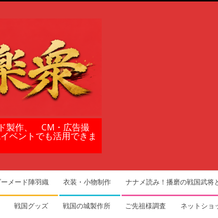
ド製作、 CM・広告撮
域イベントでも活用できま
ダーメード陣羽織
衣装・小物制作
ナナメ読み！播磨の戦国武将
戦国グッズ
戦国の城製作所
ご先祖様調査
ネットショ