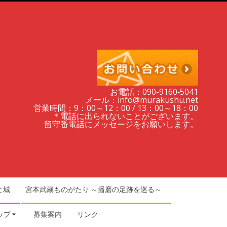
お電話：090-9160‐5041
メール：info@murakushu.net
営業時間：9：00～12：00 / 13：00～18：00
＊電話に出られないことがございます。
留守番電話にメッセージをお願いします。
と城
宮本武蔵ものがたり ～播磨の足跡を巡る～
ップ
募集案内
リンク