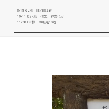
ー
8/18 GL様 陣羽織3着
メ
10/11 BSK様 信繁、神吉ほか
11/20 DK様 陣羽織10着
イ
ド
製
作
武
楽