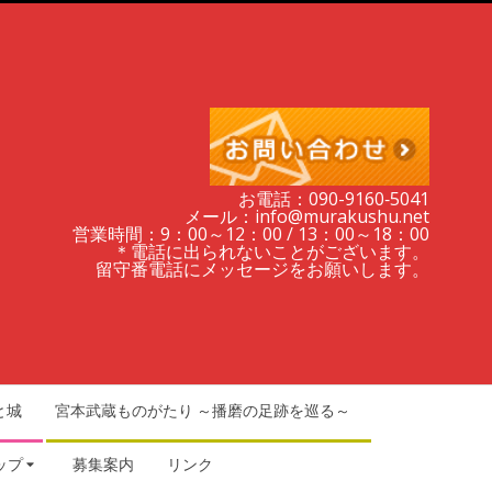
お電話：090-9160‐5041
メール：info@murakushu.net
営業時間：9：00～12：00 / 13：00～18：00
＊電話に出られないことがございます。
留守番電話にメッセージをお願いします。
と城
宮本武蔵ものがたり ～播磨の足跡を巡る～
ップ
募集案内
リンク