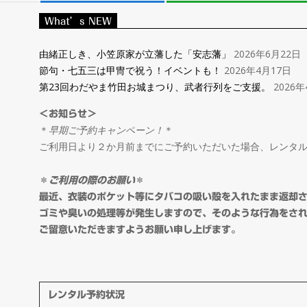
レ
What’s NEW
ン
由緒正しき、小笠原家が立藩した「安志藩」
2026年6月22日
節句・七五三は甲冑で祝う！イベントも！
2026年4月17日
タ
第23回わだやま竹田お城まつり、武者行列をご支援。
2026年
＜お知らせ＞
ル
＊
早期ご予約キャンペーン！
＊
ご利用日より２か月前までにご予約いただいた場合、レンタ
＆
＊
ご利用の際のお願い
＊
オ
最近、衣装のポケット等にタバコの吸い殻を入れたまま返却
ゴミや臭いの処理等が発生しますので、そのような行為をさ
ご留意いただきますようお願い申し上げます。
ー
ダ
レンタル予約状況