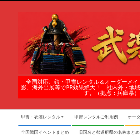
Skip
to
content
鎧
全国対応、鎧・甲冑レンタル＆オーダーメイ
影、海外出展等でPR効果絶大！ 社内外・地
甲
す。（拠点：兵庫県）
冑
Secondary
甲冑・衣装レンタル
甲冑レンタルご利用例
オー
Navigation
の
Menu
全国戦国イベントまとめ
旧国名と都道府県の名称まとめ