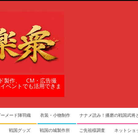
ド製作、 CM・広告撮
域イベントでも活用できま
ダーメード陣羽織
衣装・小物制作
ナナメ読み！播磨の戦国武将
戦国グッズ
戦国の城製作所
ご先祖様調査
ネットショ