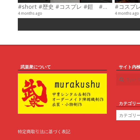
#short #歴史 #コスプレ #鎧 #乗馬 #武士
4 months ago
4 months ago
武楽衆について
サイト内
Search
カテゴリ
カ
テ
ゴ
リ
特定商取引法に基づく表記
ー