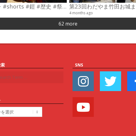
#コスプレ #shorts #鎧 #歴史 #祭り
4 months ago
62 more
検索
SNS
ー