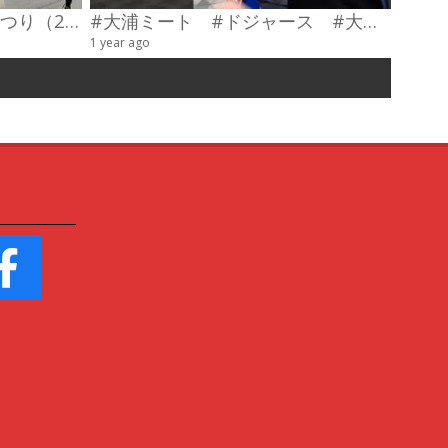
第23回わだやま竹田お城まつり（2026） 武者行列
#大浦ミート #ドジャース #大谷翔平 #陣羽織 #オーダーメイド #shorts
甲冑制
1 year ago
4 videos
6 years a