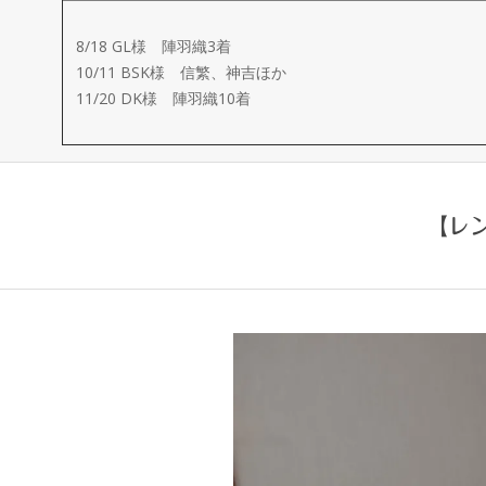
ー
8/18 GL様 陣羽織3着
メ
10/11 BSK様 信繁、神吉ほか
11/20 DK様 陣羽織10着
イ
ド
【レ
製
作
武
楽