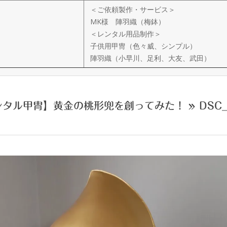
＜ご依頼製作・サービス＞
MK様 陣羽織（梅鉢）
＜レンタル用品制作＞
子供用甲冑（色々威、シンプル）
陣羽織（小早川、足利、大友、武田）
ンタル甲冑】黄金の桃形兜を創ってみた！ »
DSC_