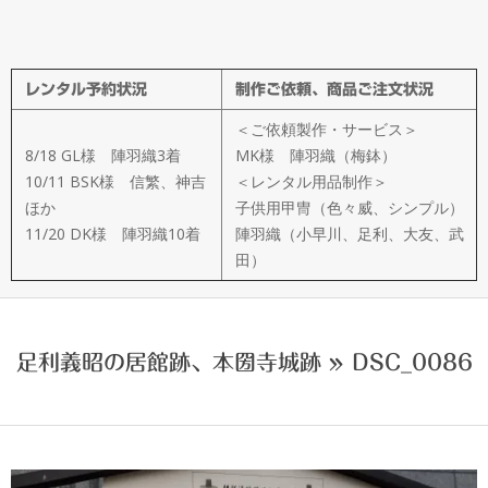
メ
イ
レンタル予約状況
制作ご依頼、商品ご注文状況
ド
＜ご依頼製作・サービス＞
製
8/18 GL様 陣羽織3着
MK様 陣羽織（梅鉢）
10/11 BSK様 信繁、神吉
＜レンタル用品制作＞
ほか
子供用甲冑（色々威、シンプル）
作
11/20 DK様 陣羽織10着
陣羽織（小早川、足利、大友、武
田）
武
楽
足利義昭の居館跡、本圀寺城跡 »
DSC_0086
衆