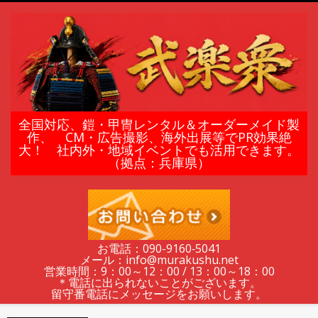
Skip
to
content
鎧
全国対応、鎧・甲冑レンタル＆オーダーメイド製
作、 CM・広告撮影、海外出展等でPR効果絶
大！ 社内外・地域イベントでも活用できます。
甲
（拠点：兵庫県）
冑
の
お電話：090-9160‐5041
メール：info@murakushu.net
レ
営業時間：9：00～12：00 / 13：00～18：00
＊電話に出られないことがございます。
留守番電話にメッセージをお願いします。
Secondary