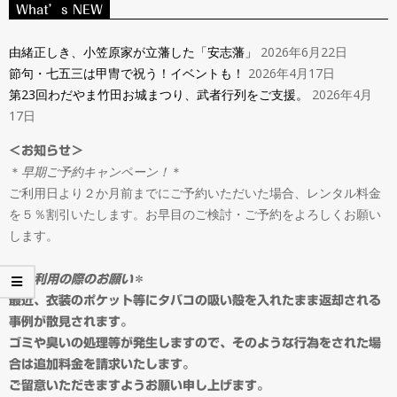
ン
What’s NEW
Navigation
タ
Menu
由緒正しき、小笠原家が立藩した「安志藩」
2026年6月22日
節句・七五三は甲冑で祝う！イベントも！
2026年4月17日
ル
第23回わだやま竹田お城まつり、武者行列をご支援。
2026年4月
17日
＆
＜お知らせ＞
＊
早期ご予約キャンペーン！
＊
オ
ご利用日より２か月前までにご予約いただいた場合、レンタル料金
を５％割引いたします。お早目のご検討・ご予約をよろしくお願い
ー
します。
ダ
＊
ご利用の際のお願い
＊
最近、衣装のポケット等にタバコの吸い殻を入れたまま返却される
事例が散見されます。
ー
ゴミや臭いの処理等が発生しますので、そのような行為をされた場
合は追加料金を請求いたします。
ご留意いただきますようお願い申し上げます。