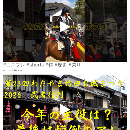
4
6
#コスプレ #shorts #鎧 #歴史 #祭り
4 months ago
2