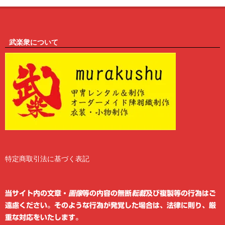
武楽衆について
特定商取引法に基づく表記
2
6
当サイト内の文章・
画像
等の内容の無断
転載
及び複製等の行為はご
遠慮ください。そのような行為が発覚した場合は、法律に則り、厳
重な対応をいたします。