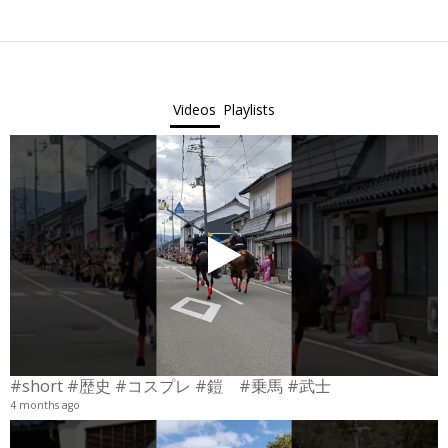
2023-
03-
12
Videos
Playlists
#short #歴史 #コスプレ #鎧 #乗馬 #武士
4 months ago