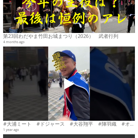
2
6
第23回わだやま竹田お城まつり（2026） 武者行列
4 months ago
#大浦ミート #ドジャース #大谷翔平 #陣羽織 #オーダーメイド #shorts
1 year ago
0