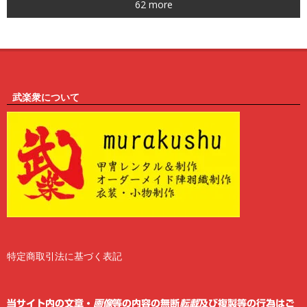
62 more
6
武楽衆について
特定商取引法に基づく表記
2
6
当サイト内の文章・
画像
等の内容の無断
転載
及び複製等の行為はご