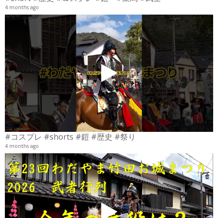
4 months ago
4
6
#コスプレ #shorts #鎧 #歴史 #祭り
4 months ago