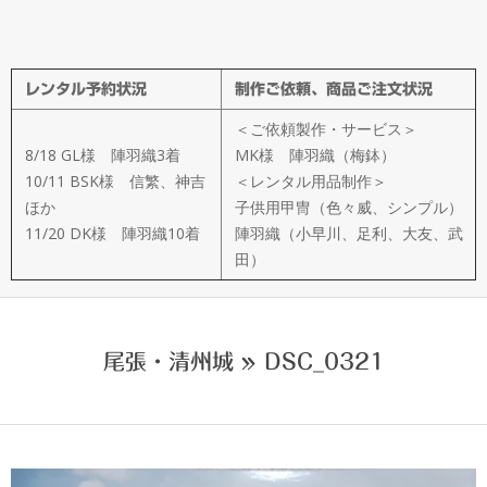
メ
イ
レンタル予約状況
制作ご依頼、商品ご注文状況
ド
＜ご依頼製作・サービス＞
製
8/18 GL様 陣羽織3着
MK様 陣羽織（梅鉢）
10/11 BSK様 信繁、神吉
＜レンタル用品制作＞
ほか
子供用甲冑（色々威、シンプル）
作
11/20 DK様 陣羽織10着
陣羽織（小早川、足利、大友、武
田）
武
楽
尾張・清州城 »
DSC_0321
衆