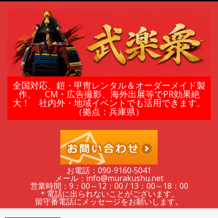
Skip
to
content
鎧
全国対応、鎧・甲冑レンタル＆オーダーメイド製
作、 CM・広告撮影、海外出展等でPR効果絶
大！ 社内外・地域イベントでも活用できます。
甲
（拠点：兵庫県）
冑
の
お電話：090-9160‐5041
メール：info@murakushu.net
レ
営業時間：9：00～12：00 / 13：00～18：00
＊電話に出られないことがございます。
留守番電話にメッセージをお願いします。
Secondary