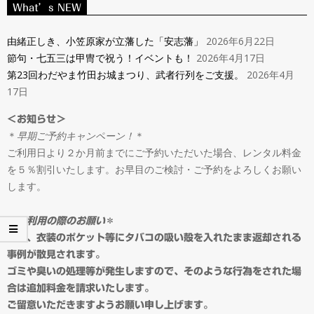
ン
What’s NEW
Navigation
タ
Menu
由緒正しき、小笠原家が立藩した「安志藩」
2026年6月22日
節句・七五三は甲冑で祝う！イベントも！
2026年4月17日
ル
第23回わだやま竹田お城まつり、武者行列をご支援。
2026年4月
17日
＆
＜お知らせ＞
＊
早期ご予約キャンペーン！
＊
オ
ご利用日より２か月前までにご予約いただいた場合、レンタル料金
を５％割引いたします。お早目のご検討・ご予約をよろしくお願い
ー
します。
ダ
＊
ご利用の際のお願い
＊
最近、衣装のポケット等にタバコの吸い殻を入れたまま返却される
事例が散見されます。
ー
ゴミや臭いの処理等が発生しますので、そのような行為をされた場
合は追加料金を請求いたします。
ご留意いただきますようお願い申し上げます。