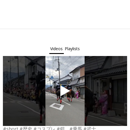
2022-
05-
03
Videos
Playlists
#short #歴史 #コスプレ #鎧 #乗馬 #武士