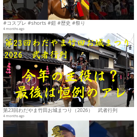
#コスプレ #shorts #鎧 #歴史 #祭り
4 months ago
2
6
第23回わだやま竹田お城まつり（2026） 武者行列
4 months ago