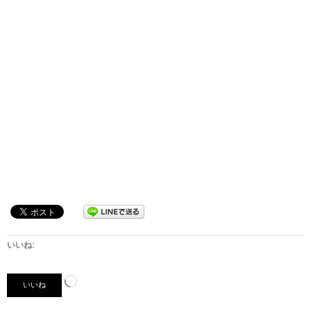
いいね:
読
いいね
み
込