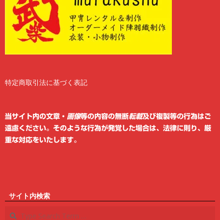
特定商取引法に基づく表記
2
6
当サイト内の文章・
画像
等の内容の無断
転載
及び複製等の行為はご
遠慮ください。そのような行為が発覚した場合は、法律に則り、厳
重な対応をいたします。
サイト内検索
Search