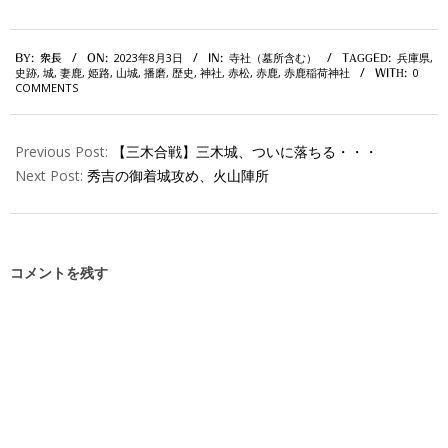
2023-
2023年8月3日
寺社（墓所含む）
兵庫県
,
BY:
衆長
ON:
IN:
TAGGED:
08-
史跡
,
城
,
妻鹿
,
姫路
,
山城
,
播磨
,
歴史
,
神社
,
赤松
,
赤鹿
,
赤鹿稲荷神社
0
WITH:
03
COMMENTS
Previous Post:
【三木合戦】三木城、ついに落ちる・・・
Next Post:
秀吉の御着城攻め、火山陣所
コメントを残す