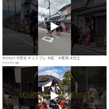
#short #歴史 #コスプレ #鎧 #乗馬 #武士
4 months ago
4
6