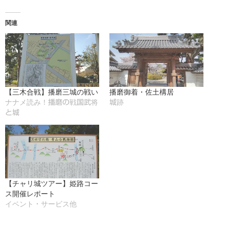
み
関連
中…
【三木合戦】播磨三城の戦い
播磨御着・佐土構居
ナナメ読み！播磨の戦国武将
城跡
と城
【チャリ城ツアー】姫路コー
ス開催レポート
イベント・サービス他