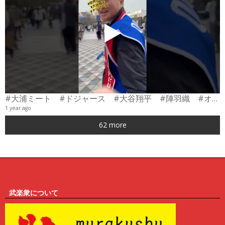
#大浦ミート #ドジャース #大谷翔平 #陣羽織 #オーダーメイド #shorts
1 year ago
0
62 more
6
武楽衆について