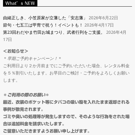
ン
What’s NEW
Navigation
タ
Menu
由緒正しき、小笠原家が立藩した「安志藩」
2026年6月22日
節句・七五三は甲冑で祝う！イベントも！
2026年4月17日
ル
第23回わだやま竹田お城まつり、武者行列をご支援。
2026年4月
17日
＆
＜お知らせ＞
＊
早期ご予約キャンペーン！
＊
オ
ご利用日より２か月前までにご予約いただいた場合、レンタル料金
を５％割引いたします。お早目のご検討・ご予約をよろしくお願い
ー
します。
ダ
＊
ご利用の際のお願い
＊
最近、衣装のポケット等にタバコの吸い殻を入れたまま返却される
事例が散見されます。
ー
ゴミや臭いの処理等が発生しますので、そのような行為をされた場
合は追加料金を請求いたします。
ご留意いただきますようお願い申し上げます。