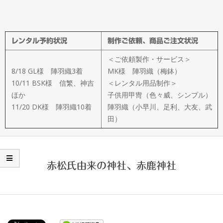
メ
イ
レンタル予約状況
制作ご依頼、商品ご注文状況
ド
＜ご依頼製作・サービス＞
製
8/18 GL様 陣羽織3着
MK様 陣羽織（梅鉢）
10/11 BSK様 信繁、神吉
＜レンタル用品制作＞
ほか
子供用甲冑（色々威、シンプル）
作
11/20 DK様 陣羽織10着
陣羽織（小早川、足利、大友、武
田）
武
楽
赤松氏由来の神社、赤鹿神社
衆