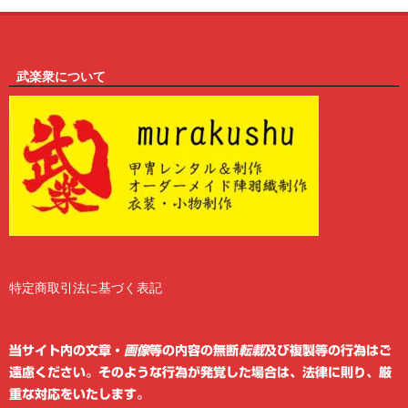
武楽衆について
特定商取引法に基づく表記
2
6
当サイト内の文章・
画像
等の内容の無断
転載
及び複製等の行為はご
遠慮ください。そのような行為が発覚した場合は、法律に則り、厳
重な対応をいたします。