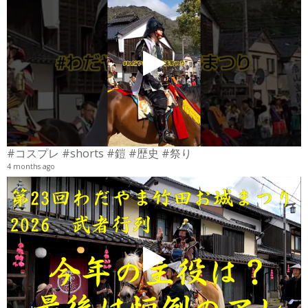
4
6
#コスプレ #shorts #鎧 #歴史 #祭り
4 months ago
2