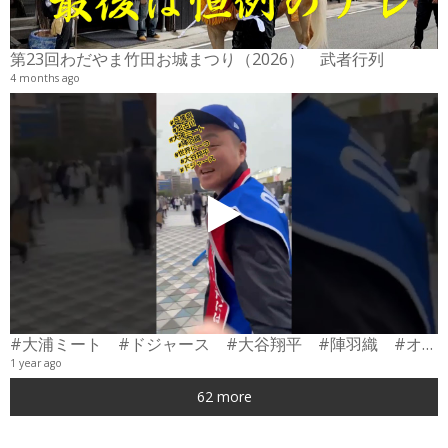
6
第23回わだやま竹田お城まつり（2026） 武者行列
4 months ago
#大浦ミート #ドジャース #大谷翔平 #陣羽織 #オーダーメイド #shorts
1 year ago
0
62 more
6