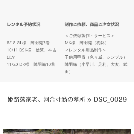
メ
イ
レンタル予約状況
制作ご依頼、商品ご注文状況
ド
＜ご依頼製作・サービス＞
製
8/18 GL様 陣羽織3着
MK様 陣羽織（梅鉢）
10/11 BSK様 信繁、神吉
＜レンタル用品制作＞
ほか
子供用甲冑（色々威、シンプル）
作
11/20 DK様 陣羽織10着
陣羽織（小早川、足利、大友、武
田）
武
楽
姫路藩家老、河合寸翁の墓所 »
DSC_0029
衆