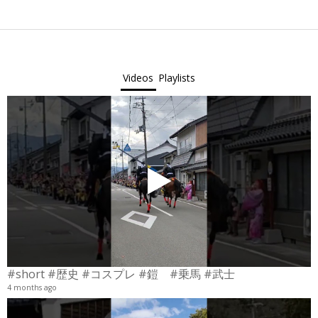
2023-
10-
28
Videos
Playlists
#short #歴史 #コスプレ #鎧 #乗馬 #武士
4 months ago