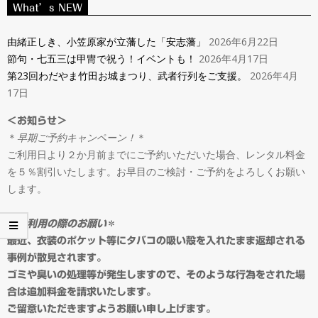
ン
What’s NEW
Navigation
タ
Menu
由緒正しき、小笠原家が立藩した「安志藩」
2026年6月22日
節句・七五三は甲冑で祝う！イベントも！
2026年4月17日
ル
第23回わだやま竹田お城まつり、武者行列をご支援。
2026年4月
17日
＆
＜お知らせ＞
＊
早期ご予約キャンペーン！
＊
オ
ご利用日より２か月前までにご予約いただいた場合、レンタル料金
を５％割引いたします。お早目のご検討・ご予約をよろしくお願い
ー
します。
ダ
＊
ご利用の際のお願い
＊
最近、衣装のポケット等にタバコの吸い殻を入れたまま返却される
事例が散見されます。
ー
ゴミや臭いの処理等が発生しますので、そのような行為をされた場
合は追加料金を請求いたします。
ご留意いただきますようお願い申し上げます。