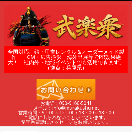
Skip
to
content
鎧
全国対応、鎧・甲冑レンタル＆オーダーメイド製
作、 CM・広告撮影、海外出展等でPR効果絶
大！ 社内外・地域イベントでも活用できます。
甲
（拠点：兵庫県）
冑
の
お電話：090-9160‐5041
メール：info@murakushu.net
レ
営業時間：9：00～12：00 / 13：00～18：00
＊電話に出られないことがございます。
留守番電話にメッセージをお願いします。
Secondary