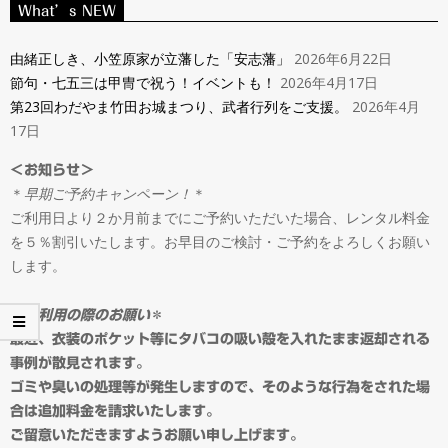
ン
What’s NEW
Navigation
タ
Menu
由緒正しき、小笠原家が立藩した「安志藩」
2026年6月22日
節句・七五三は甲冑で祝う！イベントも！
2026年4月17日
ル
第23回わだやま竹田お城まつり、武者行列をご支援。
2026年4月
17日
＆
＜お知らせ＞
＊
早期ご予約キャンペーン！
＊
オ
ご利用日より２か月前までにご予約いただいた場合、レンタル料金
を５％割引いたします。お早目のご検討・ご予約をよろしくお願い
ー
します。
ダ
＊
ご利用の際のお願い
＊
最近、衣装のポケット等にタバコの吸い殻を入れたまま返却される
事例が散見されます。
ー
ゴミや臭いの処理等が発生しますので、そのような行為をされた場
合は追加料金を請求いたします。
ご留意いただきますようお願い申し上げます。