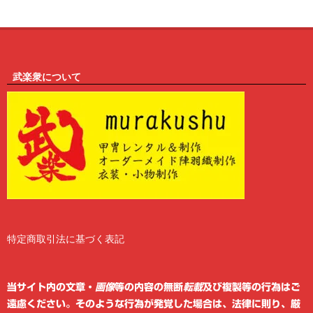
武楽衆について
特定商取引法に基づく表記
2
6
当サイト内の文章・
画像
等の内容の無断
転載
及び複製等の行為はご
遠慮ください。そのような行為が発覚した場合は、法律に則り、厳