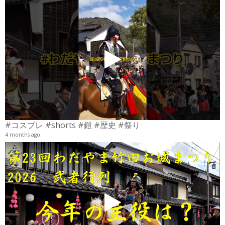
4
6
#コスプレ #shorts #鎧 #歴史 #祭り
4 months ago