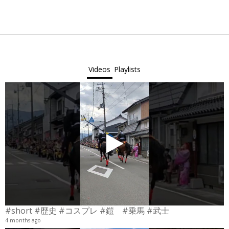
2024-
10-
22
Videos
Playlists
#short #歴史 #コスプレ #鎧 #乗馬 #武士
4 months ago