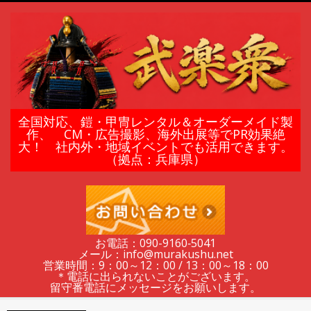
Skip
to
content
鎧
全国対応、鎧・甲冑レンタル＆オーダーメイド製
作、 CM・広告撮影、海外出展等でPR効果絶
大！ 社内外・地域イベントでも活用できます。
甲
（拠点：兵庫県）
冑
の
お電話：090-9160‐5041
メール：info@murakushu.net
レ
営業時間：9：00～12：00 / 13：00～18：00
＊電話に出られないことがございます。
留守番電話にメッセージをお願いします。
Secondary