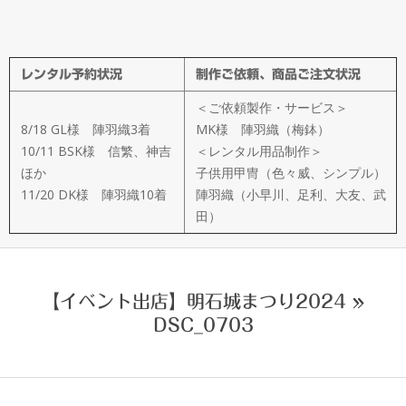
メ
イ
レンタル予約状況
制作ご依頼、商品ご注文状況
ド
＜ご依頼製作・サービス＞
製
8/18 GL様 陣羽織3着
MK様 陣羽織（梅鉢）
10/11 BSK様 信繁、神吉
＜レンタル用品制作＞
ほか
子供用甲冑（色々威、シンプル）
作
11/20 DK様 陣羽織10着
陣羽織（小早川、足利、大友、武
田）
武
楽
【イベント出店】明石城まつり2024 »
DSC_0703
衆