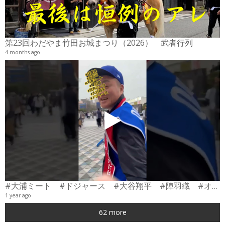
2
6
第23回わだやま竹田お城まつり（2026） 武者行列
4 months ago
#大浦ミート #ドジャース #大谷翔平 #陣羽織 #オーダーメイド #shorts
1 year ago
0
62 more
6