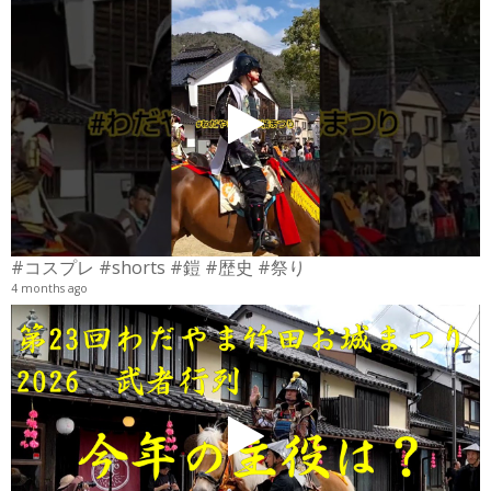
4
6
#コスプレ #shorts #鎧 #歴史 #祭り
4 months ago