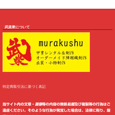
武楽衆について
特定商取引法に基づく表記
2
6
当サイト内の文章・
画像
等の内容の無断
転載
及び複製等の行為はご
遠慮ください。そのような行為が発覚した場合は、法律に則り、厳