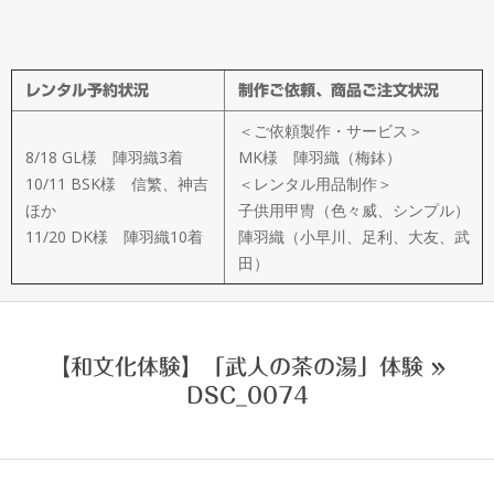
メ
イ
レンタル予約状況
制作ご依頼、商品ご注文状況
ド
＜ご依頼製作・サービス＞
製
8/18 GL様 陣羽織3着
MK様 陣羽織（梅鉢）
10/11 BSK様 信繁、神吉
＜レンタル用品制作＞
ほか
子供用甲冑（色々威、シンプル）
作
11/20 DK様 陣羽織10着
陣羽織（小早川、足利、大友、武
田）
武
楽
【和文化体験】「武人の茶の湯」体験 »
DSC_0074
衆