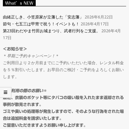
ン
What’s NEW
Navigation
タ
Menu
由緒正しき、小笠原家が立藩した「安志藩」
2026年6月22日
節句・七五三は甲冑で祝う！イベントも！
2026年4月17日
ル
第23回わだやま竹田お城まつり、武者行列をご支援。
2026年4月
17日
＆
＜お知らせ＞
＊
早期ご予約キャンペーン！
＊
オ
ご利用日より２か月前までにご予約いただいた場合、レンタル料金
を５％割引いたします。お早目のご検討・ご予約をよろしくお願い
ー
します。
ダ
＊
ご利用の際のお願い
＊
最近、衣装のポケット等にタバコの吸い殻を入れたまま返却される
事例が散見されます。
ー
ゴミや臭いの処理等が発生しますので、そのような行為をされた場
合は追加料金を請求いたします。
ご留意いただきますようお願い申し上げます。