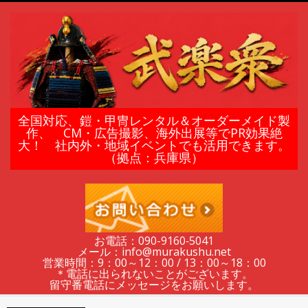
Skip
to
content
鎧
全国対応、鎧・甲冑レンタル＆オーダーメイド製
作、 CM・広告撮影、海外出展等でPR効果絶
大！ 社内外・地域イベントでも活用できます。
甲
（拠点：兵庫県）
冑
の
お電話：090-9160‐5041
メール：info@murakushu.net
レ
営業時間：9：00～12：00 / 13：00～18：00
＊電話に出られないことがございます。
留守番電話にメッセージをお願いします。
Secondary