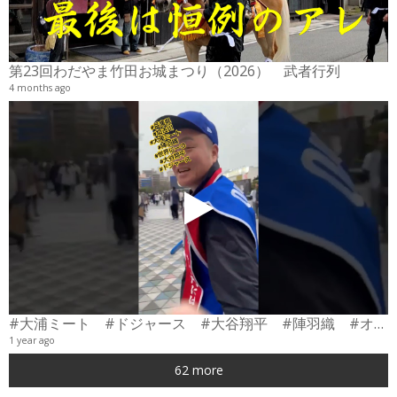
2
6
第23回わだやま竹田お城まつり（2026） 武者行列
4 months ago
#大浦ミート #ドジャース #大谷翔平 #陣羽織 #オーダーメイド #shorts
1 year ago
0
62 more
6