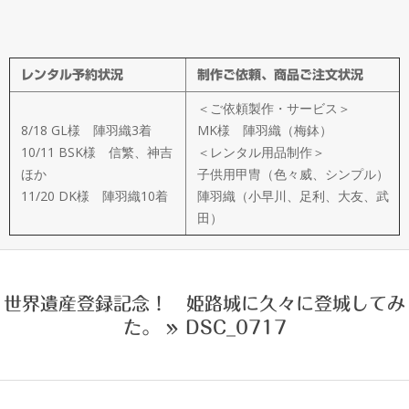
メ
イ
レンタル予約状況
制作ご依頼、商品ご注文状況
ド
＜ご依頼製作・サービス＞
製
8/18 GL様 陣羽織3着
MK様 陣羽織（梅鉢）
10/11 BSK様 信繁、神吉
＜レンタル用品制作＞
ほか
子供用甲冑（色々威、シンプル）
作
11/20 DK様 陣羽織10着
陣羽織（小早川、足利、大友、武
田）
武
楽
世界遺産登録記念！ 姫路城に久々に登城してみ
た。 »
DSC_0717
衆