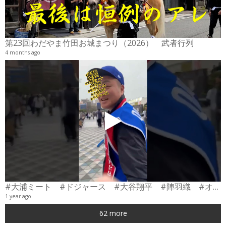
2
6
第23回わだやま竹田お城まつり（2026） 武者行列
4 months ago
#大浦ミート #ドジャース #大谷翔平 #陣羽織 #オーダーメイド #shorts
1 year ago
0
62 more
6