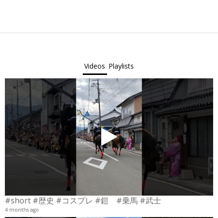
2025-
12-
24
Videos
Playlists
#short #歴史 #コスプレ #鎧 #乗馬 #武士
4 months ago