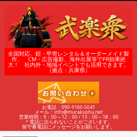
Skip
to
content
鎧
全国対応、鎧・甲冑レンタル＆オーダーメイド製
作、 CM・広告撮影、海外出展等でPR効果絶
大！ 社内外・地域イベントでも活用できます。
甲
（拠点：兵庫県）
冑
の
お電話：090-9160‐5041
メール：info@murakushu.net
レ
営業時間：9：00～12：00 / 13：00～18：00
＊電話に出られないことがございます。
留守番電話にメッセージをお願いします。
Secondary