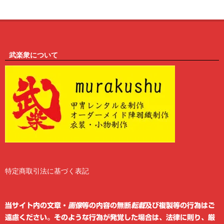
武楽衆について
特定商取引法に基づく表記
2
6
当サイト内の文章・
画像
等の内容の無断
転載
及び複製等の行為はご
遠慮ください。そのような行為が発覚した場合は、法律に則り、厳