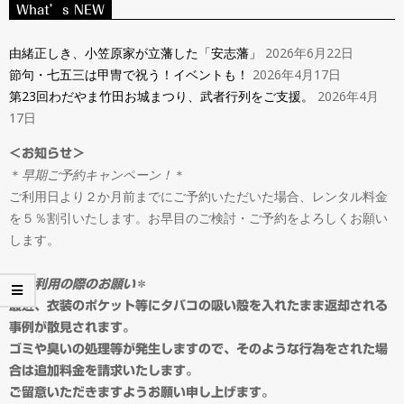
ン
What’s NEW
Navigation
タ
Menu
由緒正しき、小笠原家が立藩した「安志藩」
2026年6月22日
節句・七五三は甲冑で祝う！イベントも！
2026年4月17日
ル
第23回わだやま竹田お城まつり、武者行列をご支援。
2026年4月
17日
＆
＜お知らせ＞
＊
早期ご予約キャンペーン！
＊
オ
ご利用日より２か月前までにご予約いただいた場合、レンタル料金
を５％割引いたします。お早目のご検討・ご予約をよろしくお願い
ー
します。
ダ
＊
ご利用の際のお願い
＊
最近、衣装のポケット等にタバコの吸い殻を入れたまま返却される
事例が散見されます。
ー
ゴミや臭いの処理等が発生しますので、そのような行為をされた場
合は追加料金を請求いたします。
ご留意いただきますようお願い申し上げます。