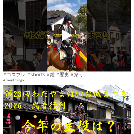
4
6
#コスプレ #shorts #鎧 #歴史 #祭り
4 months ago