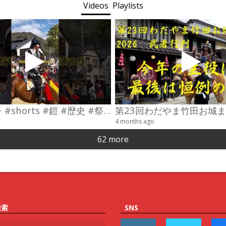
Videos
Playlists
#コスプレ #shorts #鎧 #歴史 #祭り
4 months ago
62 more
検索
SNS