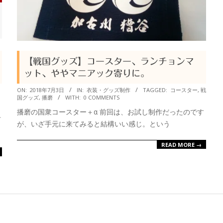
【戦国グッズ】コースター、ランチョンマ
ット、ややマニアック寄りに。
2018-
ON:
2018年7月3日
IN:
衣装・グッズ制作
TAGGED:
コースター
,
戦
国グッズ
,
播磨
WITH:
0 COMMENTS
07-
播磨の国衆コースター＋α 前回は、お試し制作だったのです
03
市
が、いざ手元に来てみると結構いい感じ。という
READ MORE →