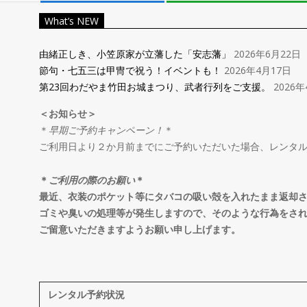
レ
What’s NEW
ン
由緒正しき、小笠原家が立藩した「安志藩」
2026年6月22日
節句・七五三は甲冑で祝う！イベントも！
2026年4月17日
タ
第23回わだやま竹田お城まつり、武者行列をご支援。
2026年
＜お知らせ＞
ル
＊
早期ご予約キャンペーン！
＊
ご利用日より２か月前までにご予約いただいた場合、レンタ
＆
＊
ご利用の際のお願い
＊
オ
最近、衣装のポケット等にタバコの吸い殻を入れたまま返却
ゴミや臭いの処理等が発生しますので、そのような行為をさ
ご留意いただきますようお願い申し上げます。
ー
ダ
レンタル予約状況