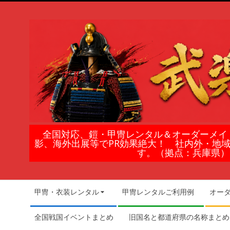
Skip
to
content
鎧
全国対応、鎧・甲冑レンタル＆オーダーメイ
影、海外出展等でPR効果絶大！ 社内外・地
甲
す。（拠点：兵庫県）
冑
Secondary
甲冑・衣装レンタル
甲冑レンタルご利用例
オー
Navigation
の
Menu
全国戦国イベントまとめ
旧国名と都道府県の名称まとめ