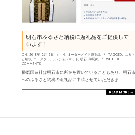
衆
明石市ふるさと納税に返礼品をご提供して
います！
2018-
ON:
2018年12月19日
IN:
オーダーメイド陣羽織
TAGGED:
ふるさ
と納税
,
コースター
,
ランチョンマット
,
明石
,
陣羽織
WITH:
0
12-
COMMENTS
19
播磨国造社は明石市に所在を置いていることもあり、明石
へのふるさと納税の返礼品に申請させていただきま
READ MORE →