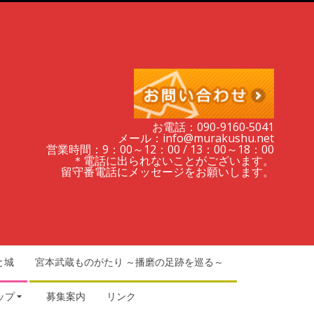
お電話：090-9160‐5041
メール：info@murakushu.net
営業時間：9：00～12：00 / 13：00～18：00
＊電話に出られないことがございます。
留守番電話にメッセージをお願いします。
と城
宮本武蔵ものがたり ～播磨の足跡を巡る～
ップ
募集案内
リンク