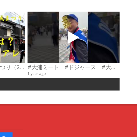
第23回わだやま竹田お城まつり（2026） 武者行列
#大浦ミート #ドジャース #大谷翔平 #陣羽織 #オーダーメイド #shorts
甲冑制
1 year ago
4 videos
6 years a