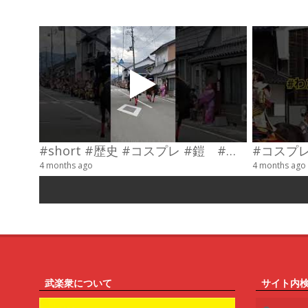
#short #歴史 #コスプレ #鎧 #乗馬 #武士
4 months ago
4 months ago
武楽衆について
サイト内
Search