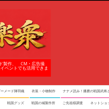
ド製作、 CM・広告撮
域イベントでも活用できま
ダーメード陣羽織
衣装・小物制作
ナナメ読み！播磨の戦国武将
戦国グッズ
戦国の城製作所
ご先祖様調査
ネットショ