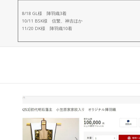
ー
8/18 GL様 陣羽織3着
メ
10/11 BSK様 信繁、神吉ほか
11/20 DK様 陣羽織10着
イ
ド
製
作
武
楽