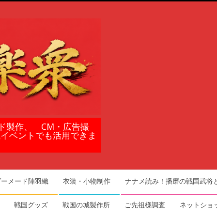
ド製作、 CM・広告撮
域イベントでも活用できま
ダーメード陣羽織
衣装・小物制作
ナナメ読み！播磨の戦国武将
戦国グッズ
戦国の城製作所
ご先祖様調査
ネットショ