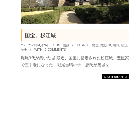
衆
国宝、松江城
2022-
ON:
2022年4月26日
IN:
城跡
TAGGED:
出雲
,
史跡
,
城
,
島根
,
松江
,
歴史
WITH:
0 COMMENTS
04-
堀尾3代が築いた城 最近、国宝に指定された松江城。豊臣家
26
で三中老になった、堀尾吉晴の子、忠氏が築城を
READ MORE →