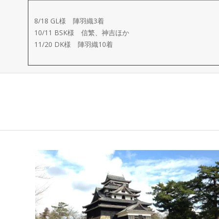
ー
8/18 GL様 陣羽織3着
メ
10/11 BSK様 信繁、神吉ほか
11/20 DK様 陣羽織10着
イ
ド
製
作
武
楽