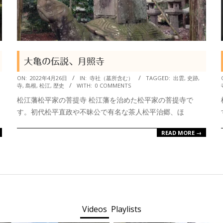
大亀の伝説、月照寺
2022-
ON:
2022年4月26日
IN:
寺社（墓所含む）
TAGGED:
出雲
,
史跡
,
寺
,
島根
,
松江
,
歴史
WITH:
0 COMMENTS
04-
松江藩松平家の菩提寺 松江藩を治めた松平家の菩提寺で
26
す。初代松平直政や不昧公で有名な茶人松平治郷、ほ
READ MORE →
Videos
Playlists