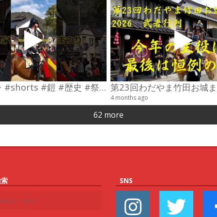
#コスプレ #shorts #鎧 #歴史 #祭り
4 months ago
62 more
検索
SNS