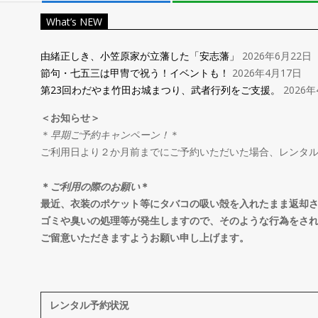
レ
What’s NEW
ン
由緒正しき、小笠原家が立藩した「安志藩」
2026年6月22日
節句・七五三は甲冑で祝う！イベントも！
2026年4月17日
タ
第23回わだやま竹田お城まつり、武者行列をご支援。
2026年
＜お知らせ＞
ル
＊
早期ご予約キャンペーン！
＊
ご利用日より２か月前までにご予約いただいた場合、レンタ
＆
＊
ご利用の際のお願い
＊
オ
最近、衣装のポケット等にタバコの吸い殻を入れたまま返却
ゴミや臭いの処理等が発生しますので、そのような行為をさ
ご留意いただきますようお願い申し上げます。
ー
ダ
レンタル予約状況