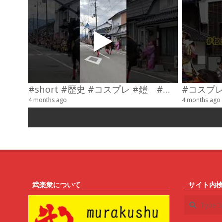
#short #歴史 #コスプレ #鎧 #乗馬 #武士
4 months ago
4 months ago
武楽衆について
サイト内
Search