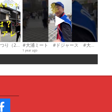
第23回わだやま竹田お城まつり（2026） 武者行列
#大浦ミート #ドジャース #大谷翔平 #陣羽織 #オーダーメイド #shorts
甲冑制
1 year ago
4 videos
6 years a