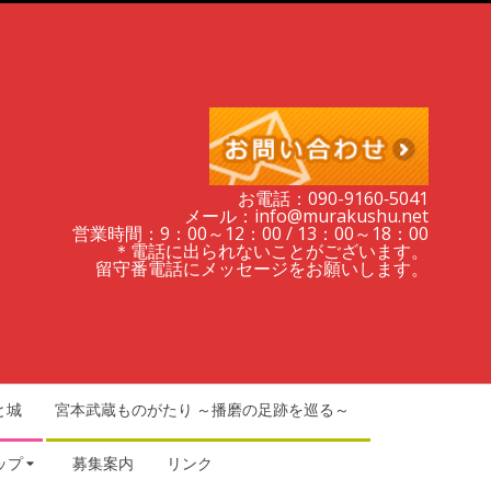
お電話：090-9160‐5041
メール：info@murakushu.net
営業時間：9：00～12：00 / 13：00～18：00
＊電話に出られないことがございます。
留守番電話にメッセージをお願いします。
と城
宮本武蔵ものがたり ～播磨の足跡を巡る～
ップ
募集案内
リンク