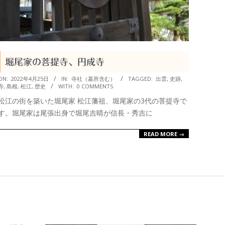
堀尾家の菩提寺、円成寺
2022-
ON:
2022年4月25日
IN:
寺社（墓所含む）
TAGGED:
出雲
,
史跡
,
寺
,
島根
,
松江
,
歴史
WITH:
0 COMMENTS
04-
松江の街を築いた堀尾家 松江藩祖、堀尾家の3代の菩提寺で
25
す。堀尾家は尾張出身で堀尾吉晴が信長・秀吉に
READ MORE →