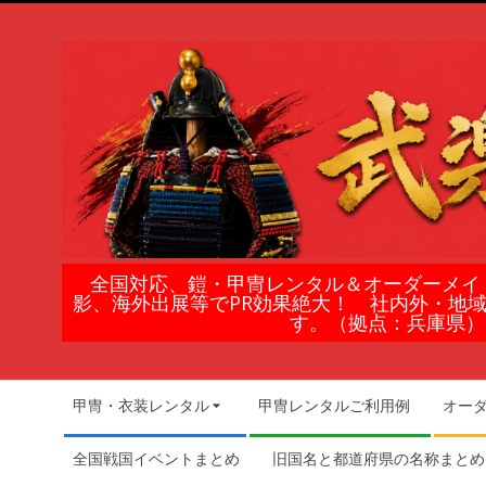
Skip
to
content
鎧
全国対応、鎧・甲冑レンタル＆オーダーメイ
影、海外出展等でPR効果絶大！ 社内外・地
甲
す。（拠点：兵庫県）
冑
Secondary
甲冑・衣装レンタル
甲冑レンタルご利用例
オー
Navigation
の
Menu
全国戦国イベントまとめ
旧国名と都道府県の名称まとめ