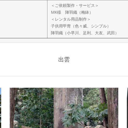
＜ご依頼製作・サービス＞
MK様 陣羽織（梅鉢）
＜レンタル用品制作＞
子供用甲冑（色々威、シンプル）
陣羽織（小早川、足利、大友、武田）
出雲