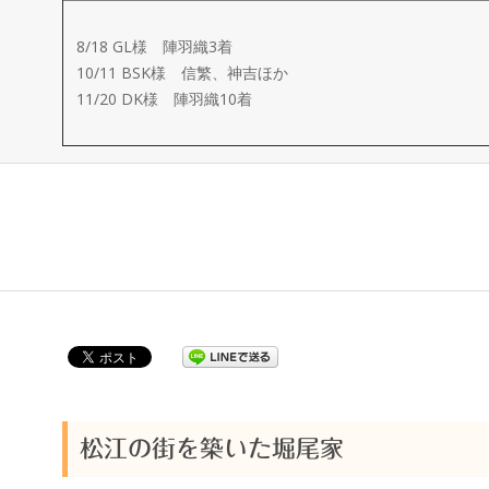
ー
8/18 GL様 陣羽織3着
メ
10/11 BSK様 信繁、神吉ほか
11/20 DK様 陣羽織10着
イ
ド
製
作
武
楽
松江の街を築いた堀尾家