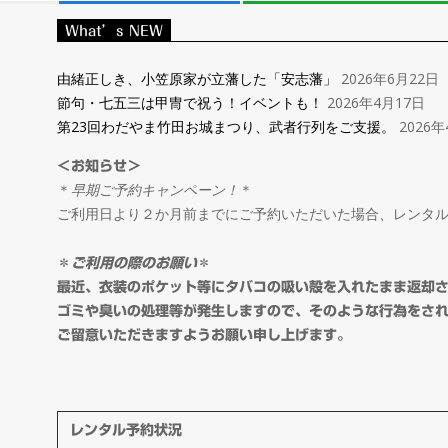
レ
What’s NEW
ン
由緒正しき、小笠原家が立藩した「安志藩」
2026年6月22日
節句・七五三は甲冑で祝う！イベントも！
2026年4月17日
タ
第23回わだやま竹田お城まつり、武者行列をご支援。
2026年
＜お知らせ＞
ル
＊
早期ご予約キャンペーン！
＊
ご利用日より２か月前までにご予約いただいた場合、レンタ
＆
＊
ご利用の際のお願い
＊
オ
最近、衣装のポケット等にタバコの吸い殻を入れたまま返却
ゴミや臭いの処理等が発生しますので、そのような行為をさ
ご留意いただきますようお願い申し上げます。
ー
ダ
レンタル予約状況