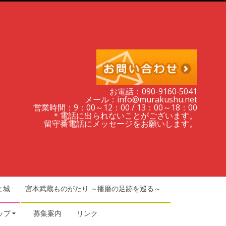
お電話：090-9160‐5041
メール：info@murakushu.net
営業時間：9：00～12：00 / 13：00～18：00
＊電話に出られないことがございます。
留守番電話にメッセージをお願いします。
と城
宮本武蔵ものがたり ～播磨の足跡を巡る～
ップ
募集案内
リンク