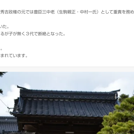
。秀吉政権の元では豊臣三中老（生駒親正・中村一氏）として重責を務
いた。
なるが子が無く３代で断絶となった。
す。
刻まれています。