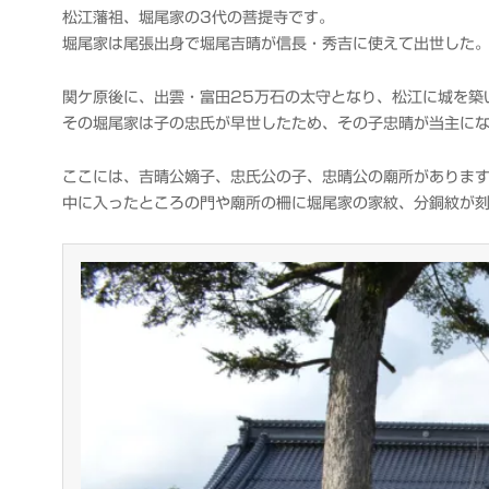
衆
松江藩祖、堀尾家の3代の菩提寺です。
堀尾家は尾張出身で堀尾吉晴が信長・秀吉に使えて出世した
関ケ原後に、出雲・富田25万石の太守となり、松江に城を築
その堀尾家は子の忠氏が早世したため、その子忠晴が当主に
ここには、吉晴公嫡子、忠氏公の子、忠晴公の廟所がありま
中に入ったところの門や廟所の柵に堀尾家の家紋、分銅紋が