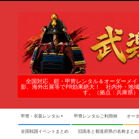
Skip
to
content
鎧
全国対応、鎧・甲冑レンタル＆オーダーメイ
影、海外出展等でPR効果絶大！ 社内外・地
甲
す。（拠点：兵庫県）
冑
Secondary
甲冑・衣装レンタル
甲冑レンタルご利用例
オー
Navigation
の
Menu
全国戦国イベントまとめ
旧国名と都道府県の名称まとめ