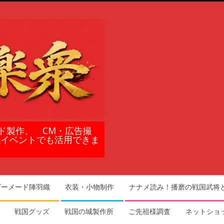
ド製作、 CM・広告撮
域イベントでも活用できま
ダーメード陣羽織
衣装・小物制作
ナナメ読み！播磨の戦国武将
戦国グッズ
戦国の城製作所
ご先祖様調査
ネットショ