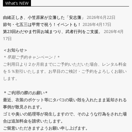
ン
What’s NEW
Navigation
タ
Menu
由緒正しき、小笠原家が立藩した「安志藩」
2026年6月22日
節句・七五三は甲冑で祝う！イベントも！
2026年4月17日
ル
第23回わだやま竹田お城まつり、武者行列をご支援。
2026年4月
17日
＆
＜お知らせ＞
＊
早期ご予約キャンペーン！
＊
オ
ご利用日より２か月前までにご予約いただいた場合、レンタル料金
を５％割引いたします。お早目のご検討・ご予約をよろしくお願い
ー
します。
ダ
＊
ご利用の際のお願い
＊
最近、衣装のポケット等にタバコの吸い殻を入れたまま返却される
事例が散見されます。
ー
ゴミや臭いの処理等が発生しますので、そのような行為をされた場
合は追加料金を請求いたします。
ご留意いただきますようお願い申し上げます。