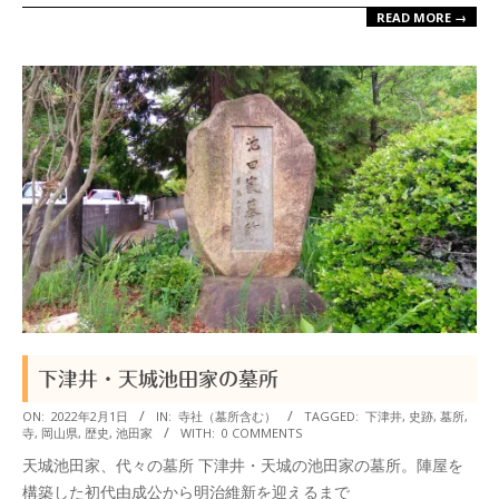
READ MORE →
下津井・天城池田家の墓所
2022-
ON:
2022年2月1日
IN:
寺社（墓所含む）
TAGGED:
下津井
,
史跡
,
墓所
,
寺
,
岡山県
,
歴史
,
池田家
WITH:
0 COMMENTS
02-
天城池田家、代々の墓所 下津井・天城の池田家の墓所。陣屋を
01
構築した初代由成公から明治維新を迎えるまで