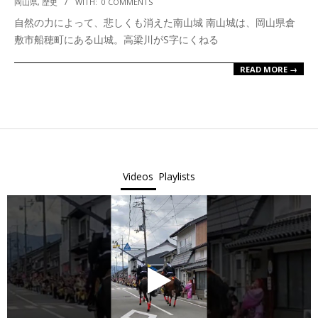
岡山県
,
歴史
WITH:
0 COMMENTS
01-
自然の力によって、悲しくも消えた南山城 南山城は、岡山県倉
16
敷市船穂町にある山城。高梁川がS字にくねる
READ MORE →
Videos
Playlists