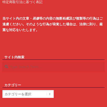
特定商取引法に基づく表記
2
6
当サイト内の文章・
画像
等の内容の無断
転載
及び複製等の行為はご
遠慮ください。そのような行為が発覚した場合は、法律に則り、厳
重な対応をいたします。
サイト内検索
Search
カテゴリー
カ
テ
ゴ
リ