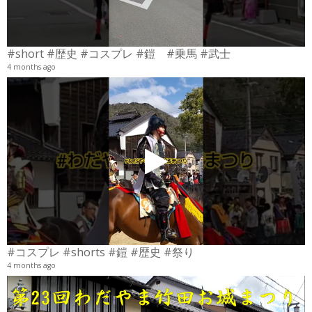
#short #歴史 #コスプレ #鎧 #乗馬 #武士
4 months ago
4
6
#コスプレ #shorts #鎧 #歴史 #祭り
4 months ago