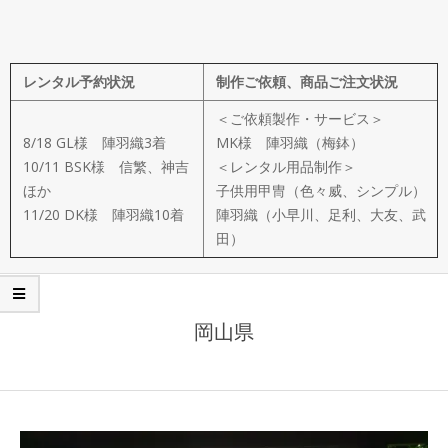
メ
イ
レンタル予約状況
制作ご依頼、商品ご注文状況
ド
＜ご依頼製作・サービス＞
製
8/18 GL様 陣羽織3着
MK様 陣羽織（梅鉢）
10/11 BSK様 信繁、神吉
＜レンタル用品制作＞
ほか
子供用甲冑（色々威、シンプル）
作
11/20 DK様 陣羽織10着
陣羽織（小早川、足利、大友、武
田）
武
楽
岡山県
衆