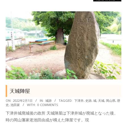
天城陣屋
2022-
ON:
2022年2月1日
IN:
城跡
TAGGED:
下津井
,
史跡
,
城
,
天城
,
岡山県
,
歴
史
,
池田家
WITH:
0 COMMENTS
02-
下津井城廃城後の政所 天城陣屋は下津井城が廃城となった後、
01
時の岡山藩家老池田由成が構えた陣屋です。現