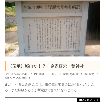
（伝承）城山か！？ 金毘羅宮・荒神社
2022-
ON:
2022年2月14日
IN:
城跡
TAGGED:
備前
,
史跡
,
城
,
岡山県
,
歴史
WITH:
0 COMMENTS
02-
まだ、不明な遺跡 ここは、市の教育委員会にお伺いしたとこ
14
ろ、まだ城跡かどうか断定はできていないところ
READ MORE →