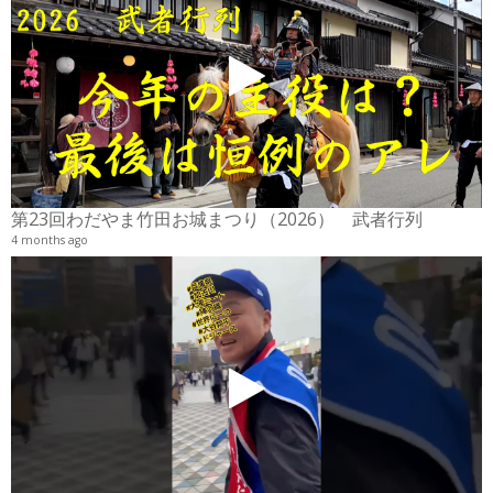
2
6
第23回わだやま竹田お城まつり（2026） 武者行列
4 months ago