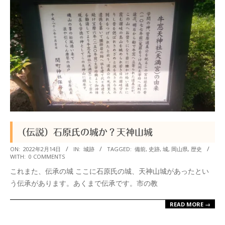
（伝説）石原氏の城か？天神山城
2022-
ON:
2022年2月14日
IN:
城跡
TAGGED:
備前
,
史跡
,
城
,
岡山県
,
歴史
WITH:
0 COMMENTS
02-
これまた、伝承の城 ここに石原氏の城、天神山城があったとい
14
う伝承があります。あくまで伝承です。市の教
READ MORE →