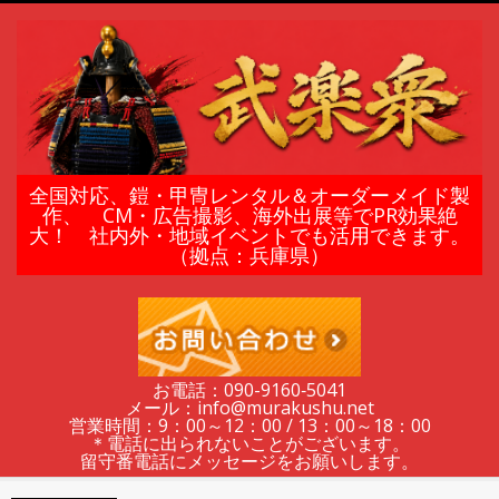
Skip
to
content
鎧
全国対応、鎧・甲冑レンタル＆オーダーメイド製
作、 CM・広告撮影、海外出展等でPR効果絶
大！ 社内外・地域イベントでも活用できます。
甲
（拠点：兵庫県）
冑
の
お電話：090-9160‐5041
メール：info@murakushu.net
レ
営業時間：9：00～12：00 / 13：00～18：00
＊電話に出られないことがございます。
留守番電話にメッセージをお願いします。
Secondary