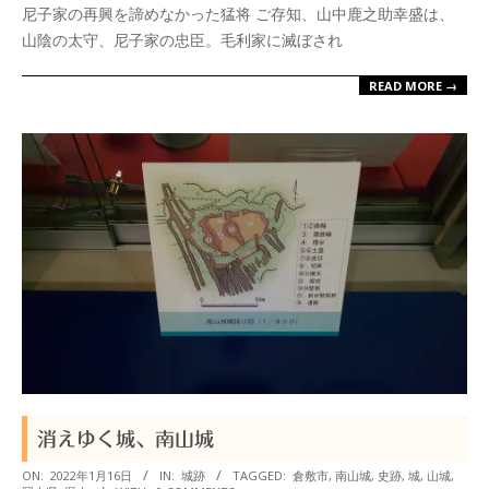
尼子家の再興を諦めなかった猛将 ご存知、山中鹿之助幸盛は、
24
山陰の太守、尼子家の忠臣。毛利家に滅ぼされ
READ MORE →
消えゆく城、南山城
2022-
ON:
2022年1月16日
IN:
城跡
TAGGED:
倉敷市
,
南山城
,
史跡
,
城
,
山城
,