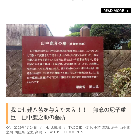
READ MORE →
我に七難八苦を与えたまえ！！ 無念の尼子重
臣 山中鹿之助の墓所
2022-
ON:
2022年1月24日
IN:
古戦場
TAGGED:
備中
,
史跡
,
墓所
,
尼子
,
山中鹿
之助
,
岡山県
,
歴史
,
高梁
WITH:
0 COMMENTS
01-