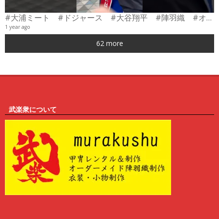
#大浦ミート #ドジャース #大谷翔平 #陣羽織 #オーダーメイド #shorts
1 year ago
0
62 more
6
武楽衆について