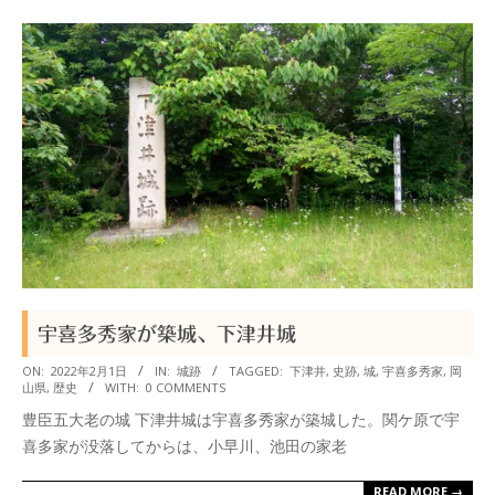
宇喜多秀家が築城、下津井城
2022-
ON:
2022年2月1日
IN:
城跡
TAGGED:
下津井
,
史跡
,
城
,
宇喜多秀家
,
岡
山県
,
歴史
WITH:
0 COMMENTS
02-
豊臣五大老の城 下津井城は宇喜多秀家が築城した。関ケ原で宇
01
喜多家が没落してからは、小早川、池田の家老
READ MORE →