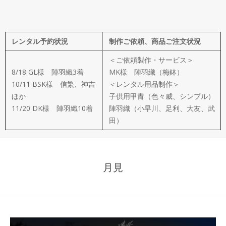
メ
イ
レンタル予約状況
制作ご依頼、商品ご注文状況
ド
＜ご依頼製作・サービス＞
製
8/18 GL様 陣羽織3着
MK様 陣羽織（梅鉢）
10/11 BSK様 信繁、神吉
＜レンタル用品制作＞
ほか
子供用甲冑（色々威、シンプル）
作
11/20 DK様 陣羽織10着
陣羽織（小早川、足利、大友、武
田）
武
楽
月見
衆