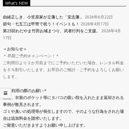
ン
What’s NEW
Navigation
タ
Menu
由緒正しき、小笠原家が立藩した「安志藩」
2026年6月22日
節句・七五三は甲冑で祝う！イベントも！
2026年4月17日
ル
第23回わだやま竹田お城まつり、武者行列をご支援。
2026年4月
17日
＆
＜お知らせ＞
＊
早期ご予約キャンペーン！
＊
オ
ご利用日より２か月前までにご予約いただいた場合、レンタル料金
を５％割引いたします。お早目のご検討・ご予約をよろしくお願い
ー
します。
ダ
＊
ご利用の際のお願い
＊
最近、衣装のポケット等にタバコの吸い殻を入れたまま返却される
事例が散見されます。
ー
ゴミや臭いの処理等が発生しますので、そのような行為をされた場
合は追加料金を請求いたします。
ご留意いただきますようお願い申し上げます。