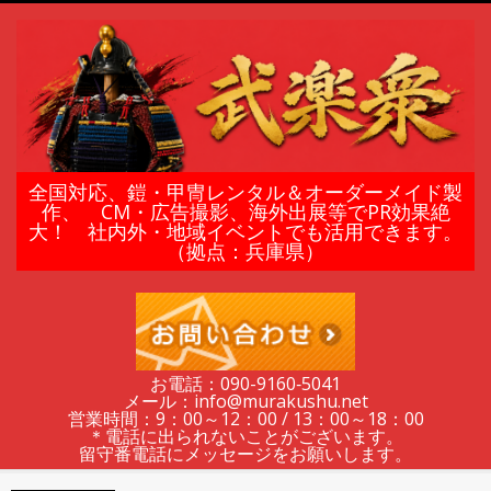
Skip
to
content
鎧
全国対応、鎧・甲冑レンタル＆オーダーメイド製
作、 CM・広告撮影、海外出展等でPR効果絶
大！ 社内外・地域イベントでも活用できます。
甲
（拠点：兵庫県）
冑
の
お電話：090-9160‐5041
メール：info@murakushu.net
レ
営業時間：9：00～12：00 / 13：00～18：00
＊電話に出られないことがございます。
留守番電話にメッセージをお願いします。
Secondary