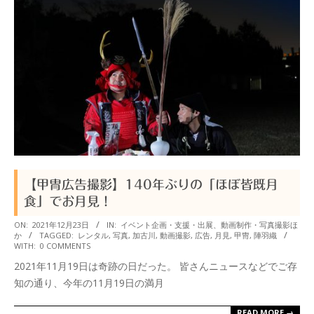
【甲冑広告撮影】140年ぶりの「ほぼ皆既月
食」でお月見！
2021-
ON:
2021年12月23日
IN:
イベント企画・支援・出展、動画制作・写真撮影ほ
か
TAGGED:
レンタル
,
写真
,
加古川
,
動画撮影
,
広告
,
月見
,
甲冑
,
陣羽織
12-
WITH:
0 COMMENTS
23
2021年11月19日は奇跡の日だった。 皆さんニュースなどでご存
知の通り、今年の11月19日の満月
READ MORE →