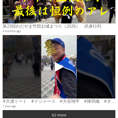
2
6
第23回わだやま竹田お城まつり（2026） 武者行列
4 months ago
#大浦ミート #ドジャース #大谷翔平 #陣羽織 #オーダーメイド #shorts
1 year ago
0
62 more