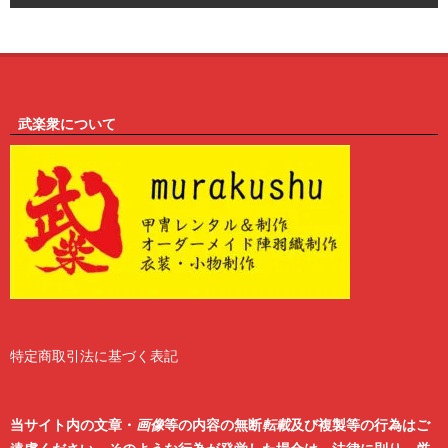
6
武楽衆について
特定商取引法に基づく表記
2
6
当サイト内の文章・
画像
等の内容の無断
転載
及び複製等の行為はご