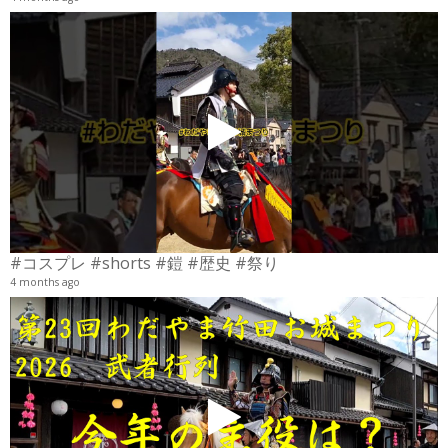
4
6
#コスプレ #shorts #鎧 #歴史 #祭り
4 months ago