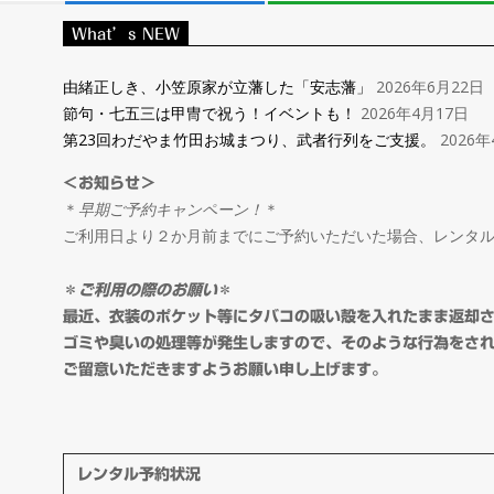
レ
What’s NEW
ン
由緒正しき、小笠原家が立藩した「安志藩」
2026年6月22日
節句・七五三は甲冑で祝う！イベントも！
2026年4月17日
タ
第23回わだやま竹田お城まつり、武者行列をご支援。
2026年
＜お知らせ＞
ル
＊
早期ご予約キャンペーン！
＊
ご利用日より２か月前までにご予約いただいた場合、レンタ
＆
＊
ご利用の際のお願い
＊
オ
最近、衣装のポケット等にタバコの吸い殻を入れたまま返却
ゴミや臭いの処理等が発生しますので、そのような行為をさ
ご留意いただきますようお願い申し上げます。
ー
ダ
レンタル予約状況