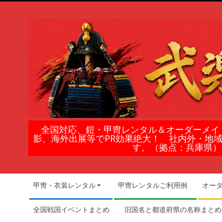
Skip
to
content
鎧
全国対応、鎧・甲冑レンタル＆オーダーメイ
影、海外出展等でPR効果絶大！ 社内外・地
甲
す。（拠点：兵庫県）
冑
Secondary
甲冑・衣装レンタル
甲冑レンタルご利用例
オー
Navigation
の
Menu
全国戦国イベントまとめ
旧国名と都道府県の名称まとめ