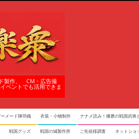
ド製作、 CM・広告撮
域イベントでも活用できま
ダーメード陣羽織
衣装・小物制作
ナナメ読み！播磨の戦国武将
戦国グッズ
戦国の城製作所
ご先祖様調査
ネットショ