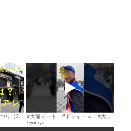
第23回わだやま竹田お城まつり（2026） 武者行列
#大浦ミート #ドジャース #大谷翔平 #陣羽織 #オーダーメイド #shorts
甲冑制
1 year ago
4 videos
6 years a