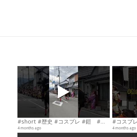
2025-
06-
29
#short #歴史 #コスプレ #鎧 #乗馬 #武士
4 months ago
4 months ago