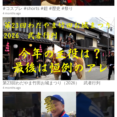
#コスプレ #shorts #鎧 #歴史 #祭り
4 months ago
2
6
第23回わだやま竹田お城まつり（2026） 武者行列
4 months ago