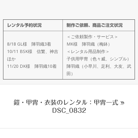
メ
イ
レンタル予約状況
制作ご依頼、商品ご注文状況
ド
＜ご依頼製作・サービス＞
製
8/18 GL様 陣羽織3着
MK様 陣羽織（梅鉢）
10/11 BSK様 信繁、神吉
＜レンタル用品制作＞
ほか
子供用甲冑（色々威、シンプル）
作
11/20 DK様 陣羽織10着
陣羽織（小早川、足利、大友、武
田）
武
楽
鎧・甲冑・衣装のレンタル：甲冑一式 »
DSC_0832
衆