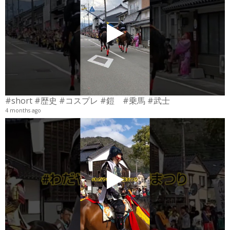
#short #歴史 #コスプレ #鎧 #乗馬 #武士
4 months ago
4
6