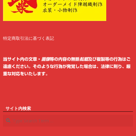
特定商取引法に基づく表記
2
6
当サイト内の文章・
画像
等の内容の無断
転載
及び複製等の行為はご
遠慮ください。そのような行為が発覚した場合は、法律に則り、厳
重な対応をいたします。
サイト内検索
Search