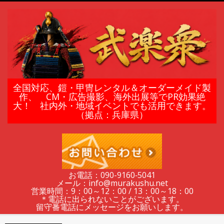
Skip
to
content
鎧
全国対応、鎧・甲冑レンタル＆オーダーメイド製
作、 CM・広告撮影、海外出展等でPR効果絶
大！ 社内外・地域イベントでも活用できます。
甲
（拠点：兵庫県）
冑
の
お電話：090-9160‐5041
メール：info@murakushu.net
レ
営業時間：9：00～12：00 / 13：00～18：00
＊電話に出られないことがございます。
留守番電話にメッセージをお願いします。
Secondary