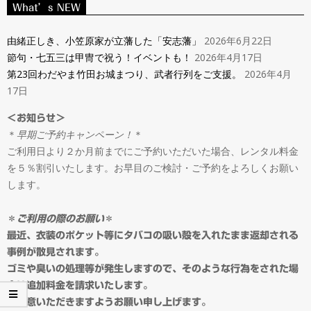
ン
What’s NEW
Navigation
タ
Menu
由緒正しき、小笠原家が立藩した「安志藩」
2026年6月22日
節句・七五三は甲冑で祝う！イベントも！
2026年4月17日
ル
第23回わだやま竹田お城まつり、武者行列をご支援。
2026年4月
17日
＆
＜お知らせ＞
＊
早期ご予約キャンペーン！
＊
オ
ご利用日より２か月前までにご予約いただいた場合、レンタル料金
を５％割引いたします。お早目のご検討・ご予約をよろしくお願い
ー
します。
ダ
＊
ご利用の際のお願い
＊
最近、衣装のポケット等にタバコの吸い殻を入れたまま返却される
事例が散見されます。
ー
ゴミや臭いの処理等が発生しますので、そのような行為をされた場
合は追加料金を請求いたします。
ご留意いただきますようお願い申し上げます。