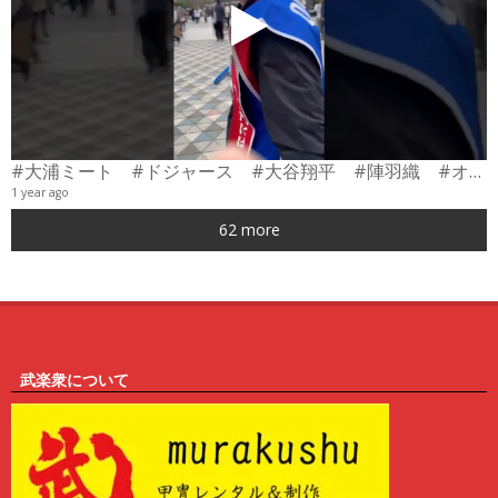
#大浦ミート #ドジャース #大谷翔平 #陣羽織 #オーダーメイド #shorts
1 year ago
0
62 more
6
武楽衆について