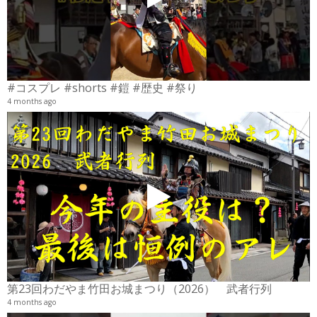
#コスプレ #shorts #鎧 #歴史 #祭り
4 months ago
2
6
第23回わだやま竹田お城まつり（2026） 武者行列
4 months ago