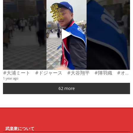
#大浦ミート #ドジャース #大谷翔平 #陣羽織 #オーダーメイド #shorts
1 year ago
0
62 more
6
武楽衆について