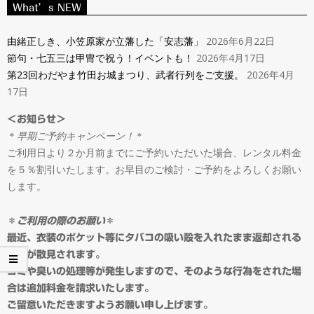
ン
What’s NEW
Navigation
タ
Menu
由緒正しき、小笠原家が立藩した「安志藩」
2026年6月22日
節句・七五三は甲冑で祝う！イベントも！
2026年4月17日
ル
第23回わだやま竹田お城まつり、武者行列をご支援。
2026年4月
17日
＆
＜お知らせ＞
＊
早期ご予約キャンペーン！
＊
オ
ご利用日より２か月前までにご予約いただいた場合、レンタル料金
を５％割引いたします。お早目のご検討・ご予約をよろしくお願い
ー
します。
ダ
＊
ご利用の際のお願い
＊
最近、衣装のポケット等にタバコの吸い殻を入れたまま返却される
事例が散見されます。
ー
ゴミや臭いの処理等が発生しますので、そのような行為をされた場
合は追加料金を請求いたします。
ご留意いただきますようお願い申し上げます。