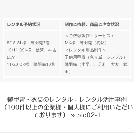
メ
イ
レンタル予約状況
制作ご依頼、商品ご注文状況
ド
＜ご依頼製作・サービス＞
製
8/18 GL様 陣羽織3着
MK様 陣羽織（梅鉢）
10/11 BSK様 信繁、神吉
＜レンタル用品制作＞
ほか
子供用甲冑（色々威、シンプル）
作
11/20 DK様 陣羽織10着
陣羽織（小早川、足利、大友、武
田）
武
楽
鎧甲冑・衣装のレンタル：レンタル活用事例
（100件以上の企業様・個人様にご利用いただい
衆
ております） »
pic02-1