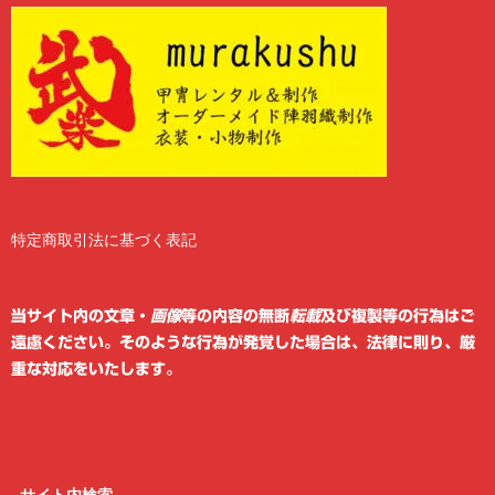
特定商取引法に基づく表記
2
6
当サイト内の文章・
画像
等の内容の無断
転載
及び複製等の行為はご
遠慮ください。そのような行為が発覚した場合は、法律に則り、厳
重な対応をいたします。
サイト内検索