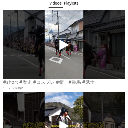
Videos
Playlists
#short #歴史 #コスプレ #鎧 #乗馬 #武士
4 months ago
4
6