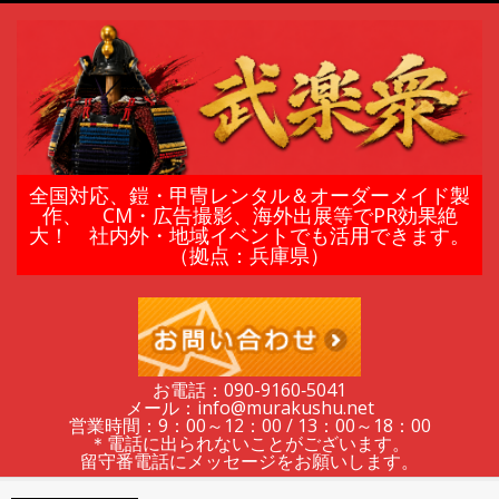
Skip
to
content
鎧
全国対応、鎧・甲冑レンタル＆オーダーメイド製
作、 CM・広告撮影、海外出展等でPR効果絶
大！ 社内外・地域イベントでも活用できます。
甲
（拠点：兵庫県）
冑
の
お電話：090-9160‐5041
メール：info@murakushu.net
レ
営業時間：9：00～12：00 / 13：00～18：00
＊電話に出られないことがございます。
留守番電話にメッセージをお願いします。
Secondary