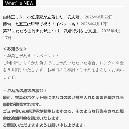
ン
What’s NEW
Navigation
タ
Menu
由緒正しき、小笠原家が立藩した「安志藩」
2026年6月22日
節句・七五三は甲冑で祝う！イベントも！
2026年4月17日
ル
第23回わだやま竹田お城まつり、武者行列をご支援。
2026年4月
17日
＆
＜お知らせ＞
＊
早期ご予約キャンペーン！
＊
オ
ご利用日より２か月前までにご予約いただいた場合、レンタル料金
を５％割引いたします。お早目のご検討・ご予約をよろしくお願い
ー
します。
ダ
＊
ご利用の際のお願い
＊
最近、衣装のポケット等にタバコの吸い殻を入れたまま返却される
事例が散見されます。
ー
ゴミや臭いの処理等が発生しますので、そのような行為をされた場
合は追加料金を請求いたします。
ご留意いただきますようお願い申し上げます。