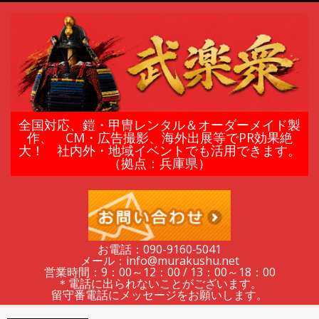
Skip
to
content
鎧
全国対応、鎧・甲冑レンタル＆オーダーメイド製
作、 CM・広告撮影、海外出展等でPR効果絶
大！ 社内外・地域イベントでも活用できます。
甲
（拠点：兵庫県）
冑
の
お電話：090-9160‐5041
メール：info@murakushu.net
レ
営業時間：9：00～12：00 / 13：00～18：00
＊電話に出られないことがございます。
留守番電話にメッセージをお願いします。
Secondary