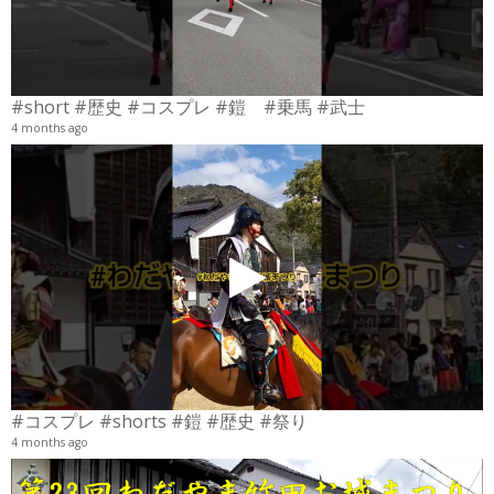
#short #歴史 #コスプレ #鎧 #乗馬 #武士
4 months ago
4
6
#コスプレ #shorts #鎧 #歴史 #祭り
4 months ago