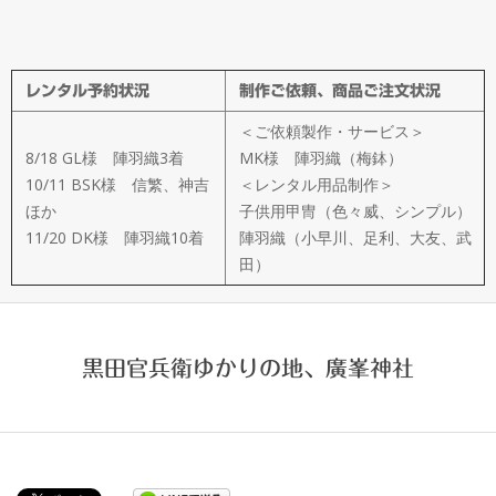
メ
イ
レンタル予約状況
制作ご依頼、商品ご注文状況
ド
＜ご依頼製作・サービス＞
製
8/18 GL様 陣羽織3着
MK様 陣羽織（梅鉢）
10/11 BSK様 信繁、神吉
＜レンタル用品制作＞
ほか
子供用甲冑（色々威、シンプル）
作
11/20 DK様 陣羽織10着
陣羽織（小早川、足利、大友、武
田）
武
楽
黒田官兵衛ゆかりの地、廣峯神社
衆