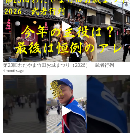
2
6
第23回わだやま竹田お城まつり（2026） 武者行列
4 months ago