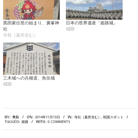
黒田家出世の始まり、廣峯神
日本の世界遺産「姫路城」
社
城跡
寺社（墓所含む）
三木城への兵糧道、魚住城
城跡
2014-
2014年11月13日
寺社（墓所含む）
,
戦国スポット
BY:
衆長
ON:
IN:
11-
姫路
0 COMMENTS
TAGGED:
WITH:
13