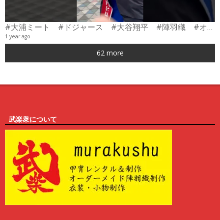
#大浦ミート #ドジャース #大谷翔平 #陣羽織 #オーダーメイド #shorts
1 year ago
0
62 more
6
武楽衆について