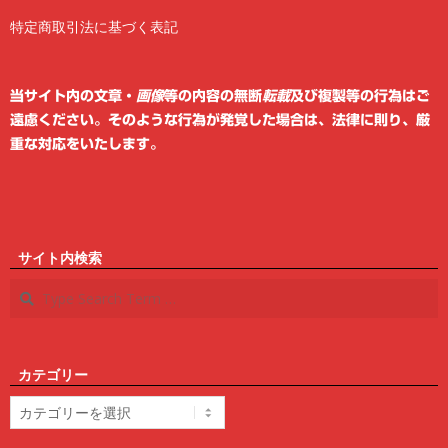
特定商取引法に基づく表記
2
6
当サイト内の文章・
画像
等の内容の無断
転載
及び複製等の行為はご
遠慮ください。そのような行為が発覚した場合は、法律に則り、厳
重な対応をいたします。
サイト内検索
Search
カテゴリー
カ
テ
ゴ