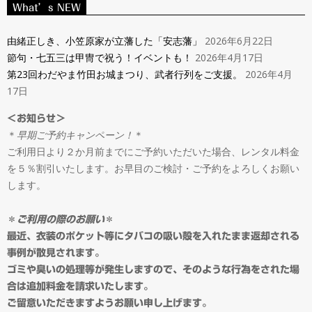
ン
What’s NEW
Navigation
タ
Menu
由緒正しき、小笠原家が立藩した「安志藩」
2026年6月22日
節句・七五三は甲冑で祝う！イベントも！
2026年4月17日
ル
第23回わだやま竹田お城まつり、武者行列をご支援。
2026年4月
17日
＆
＜お知らせ＞
＊
早期ご予約キャンペーン！
＊
オ
ご利用日より２か月前までにご予約いただいた場合、レンタル料金
を５％割引いたします。お早目のご検討・ご予約をよろしくお願い
ー
します。
ダ
＊
ご利用の際のお願い
＊
最近、衣装のポケット等にタバコの吸い殻を入れたまま返却される
事例が散見されます。
ー
ゴミや臭いの処理等が発生しますので、そのような行為をされた場
合は追加料金を請求いたします。
ご留意いただきますようお願い申し上げます。