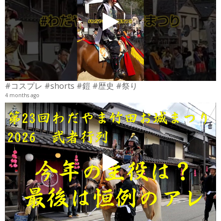
6
#コスプレ #shorts #鎧 #歴史 #祭り
4 months ago
2
6