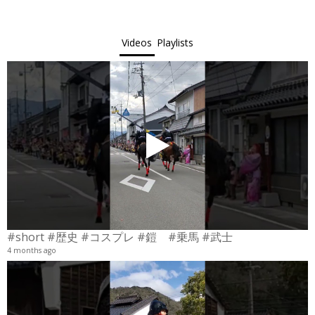
Videos
Playlists
#short #歴史 #コスプレ #鎧 #乗馬 #武士
4 months ago
4