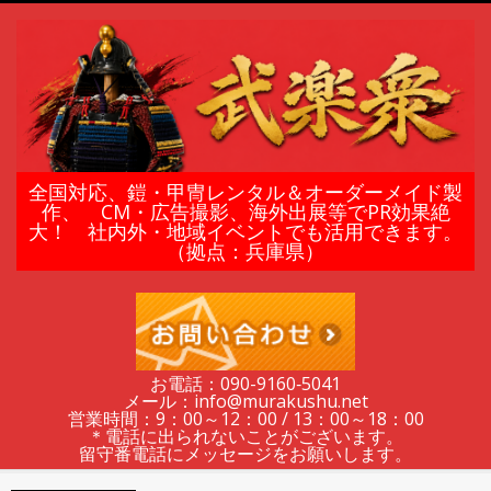
Skip
to
content
鎧
全国対応、鎧・甲冑レンタル＆オーダーメイド製
作、 CM・広告撮影、海外出展等でPR効果絶
大！ 社内外・地域イベントでも活用できます。
甲
（拠点：兵庫県）
冑
の
お電話：090-9160‐5041
メール：info@murakushu.net
レ
営業時間：9：00～12：00 / 13：00～18：00
＊電話に出られないことがございます。
留守番電話にメッセージをお願いします。
Secondary