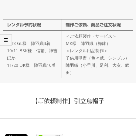
メ
イ
レンタル予約状況
制作ご依頼、商品ご注文状況
ド
＜ご依頼製作・サービス＞
製
8/18 GL様 陣羽織3着
MK様 陣羽織（梅鉢）
10/11 BSK様 信繁、神吉
＜レンタル用品制作＞
ほか
子供用甲冑（色々威、シンプル）
作
11/20 DK様 陣羽織10着
陣羽織（小早川、足利、大友、武
田）
武
楽
【ご依頼制作】引立烏帽子
衆