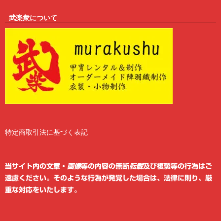
武楽衆について
特定商取引法に基づく表記
2
6
当サイト内の文章・
画像
等の内容の無断
転載
及び複製等の行為はご
遠慮ください。そのような行為が発覚した場合は、法律に則り、厳
重な対応をいたします。