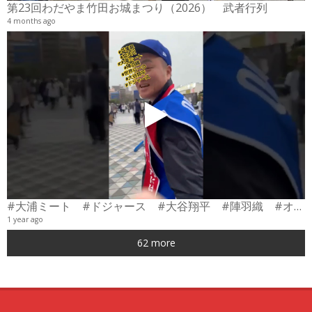
第23回わだやま竹田お城まつり（2026） 武者行列
4 months ago
#大浦ミート #ドジャース #大谷翔平 #陣羽織 #オーダーメイド #shorts
1 year ago
0
62 more
6