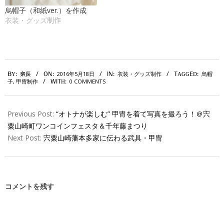
烏帽子（和紙ver.）を作成
衣装・グッズ制作
2016-
2016年5月18日
衣装・グッズ制作
烏帽
BY:
衆長
ON:
IN:
TAGGED:
05-
子
,
甲冑制作
0 COMMENTS
WITH:
18
Previous Post:
“オトナが楽しむ” 甲冑を着て写真を撮ろう！＠宍
粟山崎町ワンコインフェスタ＆千年藤まつり
Next Post:
宍粟山崎藩本多家に伝わる武具・甲冑
コメントを残す