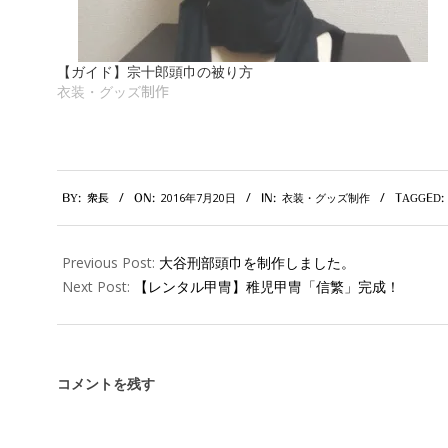
【ガイド】宗十郎頭巾の被り方
衣装・グッズ制作
2016-
2016年7月20日
衣装・グッズ制作
BY:
衆長
ON:
IN:
TAGGED:
07-
20
Previous Post:
大谷刑部頭巾を制作しました。
Next Post:
【レンタル甲冑】稚児甲冑「信繁」完成！
コメントを残す