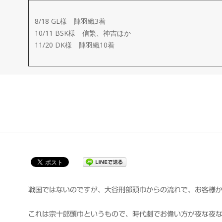
ー
8/18 GL様 陣羽織3着
メ
10/11 BSK様 信繁、神吉ほか
11/20 DK様 陣羽織10着
イ
ド
製
作
武
楽
戦国ではないのですが、大谷刑部頭巾からの流れで、お客様
これは宗十郎頭巾というもので、時代劇でお偉い方が夜な夜