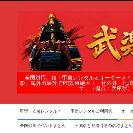
Skip
to
content
鎧
全国対応、鎧・甲冑レンタル＆オーダーメイ
影、海外出展等でPR効果絶大！ 社内外・地
甲
す。（拠点：兵庫県）
冑
Secondary
甲冑・衣装レンタル
甲冑レンタルご利用例
オー
Navigation
の
Menu
全国戦国イベントまとめ
旧国名と都道府県の名称まとめ