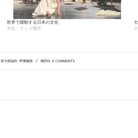
世界で躍動する日本の文化
大
衣装・グッズ制作
オ
宗十郎頭巾
,
甲冑制作
0 COMMENTS
WITH: