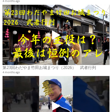
4 months ago
2
6
第23回わだやま竹田お城まつり（2026） 武者行列
4 months ago