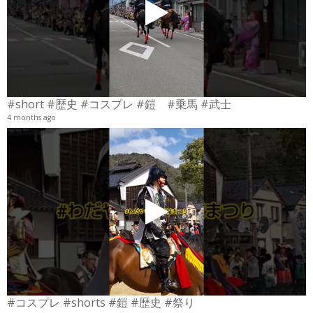
#short #歴史 #コスプレ #鎧 #乗馬 #武士
4 months ago
4
6
#コスプレ #shorts #鎧 #歴史 #祭り