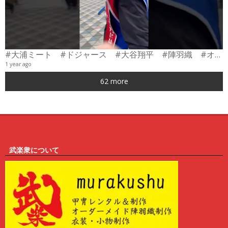
#大浦ミート #ドジャース #大谷翔平 #陣羽織 #オーダーメイド #shorts
1 year ago
0
62 more
6
武楽衆について