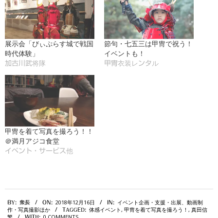
展示会「びぃぷらす城で戦国
節句・七五三は甲冑で祝う！
時代体験」
イベントも！
加古川武将隊
甲冑衣装レンタル
甲冑を着て写真を撮ろう！！
＠満月アジコ食堂
イベント・サービス他
2018-
2018年12月16日
イベント企画・支援・出展、動画制
BY:
衆長
ON:
IN:
12-
作・写真撮影ほか
体感イベント
,
甲冑を着て写真を撮ろう！
,
真田信
TAGGED:
16
繁
0 COMMENTS
WITH: