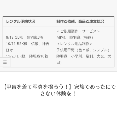
メ
イ
レンタル予約状況
制作ご依頼、商品ご注文状況
ド
＜ご依頼製作・サービス＞
製
8/18 GL様 陣羽織3着
MK様 陣羽織（梅鉢）
10/11 BSK様 信繁、神吉
＜レンタル用品制作＞
ほか
子供用甲冑（色々威、シンプル）
作
11/20 DK様 陣羽織10着
陣羽織（小早川、足利、大友、武
田）
武
楽
【甲冑を着て写真を撮ろう！】家族でめったにで
きない体験を！
衆