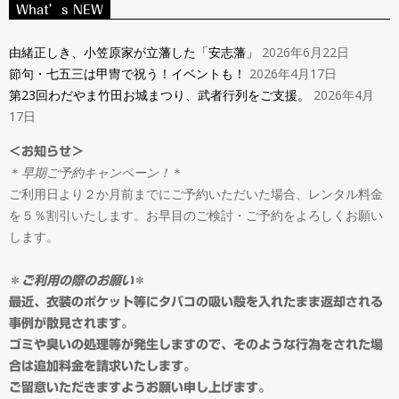
ン
What’s NEW
Navigation
タ
Menu
由緒正しき、小笠原家が立藩した「安志藩」
2026年6月22日
節句・七五三は甲冑で祝う！イベントも！
2026年4月17日
ル
第23回わだやま竹田お城まつり、武者行列をご支援。
2026年4月
17日
＆
＜お知らせ＞
＊
早期ご予約キャンペーン！
＊
オ
ご利用日より２か月前までにご予約いただいた場合、レンタル料金
を５％割引いたします。お早目のご検討・ご予約をよろしくお願い
ー
します。
ダ
＊
ご利用の際のお願い
＊
最近、衣装のポケット等にタバコの吸い殻を入れたまま返却される
事例が散見されます。
ー
ゴミや臭いの処理等が発生しますので、そのような行為をされた場
合は追加料金を請求いたします。
ご留意いただきますようお願い申し上げます。