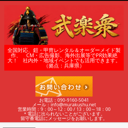
Skip
to
content
鎧
全国対応、鎧・甲冑レンタル＆オーダーメイド製
作、 CM・広告撮影、海外出展等でPR効果絶
大！ 社内外・地域イベントでも活用できます。
甲
（拠点：兵庫県）
冑
の
お電話：090-9160‐5041
メール：info@murakushu.net
レ
営業時間：9：00～12：00 / 13：00～18：00
＊電話に出られないことがございます。
留守番電話にメッセージをお願いします。
Secondary