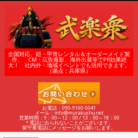
Skip
to
content
鎧
全国対応、鎧・甲冑レンタル＆オーダーメイド製
作、 CM・広告撮影、海外出展等でPR効果絶
大！ 社内外・地域イベントでも活用できます。
甲
（拠点：兵庫県）
冑
の
お電話：090-9160‐5041
メール：info@murakushu.net
レ
営業時間：9：00～12：00 / 13：00～18：00
＊電話に出られないことがございます。
留守番電話にメッセージをお願いします。
Secondary