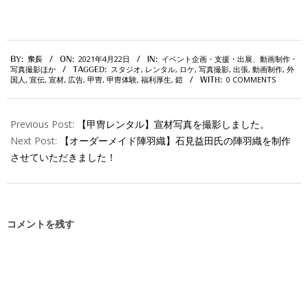
2021-
2021年4月22日
イベント企画・支援・出展、動画制作・
BY:
衆長
ON:
IN:
04-
写真撮影ほか
スタジオ
,
レンタル
,
ロケ
,
写真撮影
,
出張
,
動画制作
,
外
TAGGED:
22
国人
,
宣伝
,
宣材
,
広告
,
甲冑
,
甲冑体験
,
福利厚生
,
鎧
0 COMMENTS
WITH:
Previous Post:
【甲冑レンタル】宣材写真を撮影しました。
Next Post:
【オーダーメイド陣羽織】石見益田氏の陣羽織を制作
させていただきました！
コメントを残す