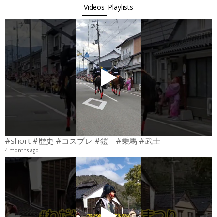
Videos
Playlists
#short #歴史 #コスプレ #鎧 #乗馬 #武士
4 months ago
4
6