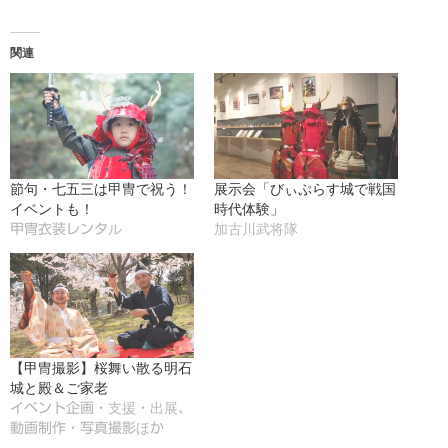
込
み
関連
中…
節句・七五三は甲冑で祝う！
展示会「びぃぷらす城で戦国
イベントも！
時代体験」
甲冑衣装レンタル
加古川武将隊
【甲冑撮影】桜舞い散る明石
城と殿＆ご家老
イベント企画・支援・出展、
動画制作・写真撮影ほか