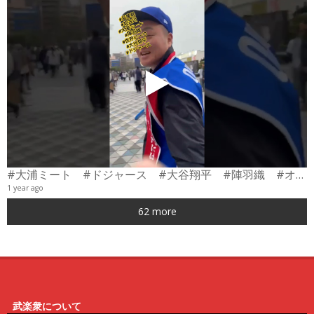
#大浦ミート #ドジャース #大谷翔平 #陣羽織 #オーダーメイド #shorts
1 year ago
0
62 more
6
武楽衆について