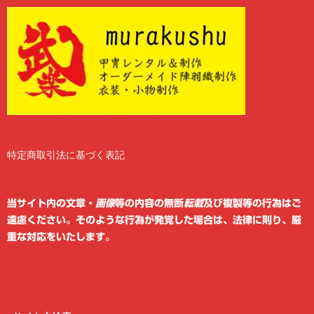
特定商取引法に基づく表記
2
6
当サイト内の文章・
画像
等の内容の無断
転載
及び複製等の行為はご
遠慮ください。そのような行為が発覚した場合は、法律に則り、厳
重な対応をいたします。