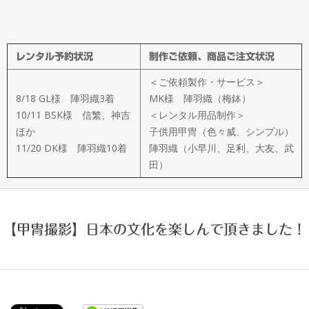
メ
イ
レンタル予約状況
制作ご依頼、商品ご注文状況
ド
＜ご依頼製作・サービス＞
製
8/18 GL様 陣羽織3着
MK様 陣羽織（梅鉢）
10/11 BSK様 信繁、神吉
＜レンタル用品制作＞
ほか
子供用甲冑（色々威、シンプル）
作
11/20 DK様 陣羽織10着
陣羽織（小早川、足利、大友、武
田）
武
楽
【甲冑撮影】日本の文化を楽しんで頂きました！
衆