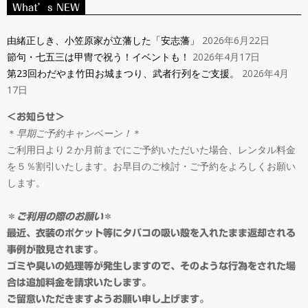
ン
What’s NEW
Navigation
タ
Menu
由緒正しき、小笠原家が立藩した「安志藩」
2026年6月22日
節句・七五三は甲冑で祝う！イベントも！
2026年4月17日
ル
第23回わだやま竹田お城まつり、武者行列をご支援。
2026年4月
17日
＆
＜お知らせ＞
＊
早期ご予約キャンペーン！
＊
オ
ご利用日より２か月前までにご予約いただいた場合、レンタル料金
を５％割引いたします。お早目のご検討・ご予約をよろしくお願い
ー
します。
ダ
＊
ご利用の際のお願い
＊
最近、衣装のポケット等にタバコの吸い殻を入れたまま返却される
事例が散見されます。
ー
ゴミや臭いの処理等が発生しますので、そのような行為をされた場
合は追加料金を請求いたします。
ご留意いただきますようお願い申し上げます。