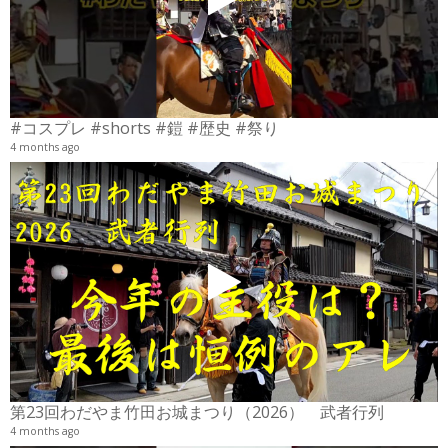
#コスプレ #shorts #鎧 #歴史 #祭り
4 months ago
2
6
第23回わだやま竹田お城まつり（2026） 武者行列
4 months ago