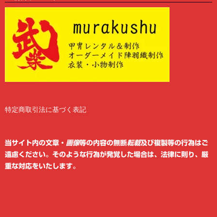
特定商取引法に基づく表記
2
6
当サイト内の文章・
画像
等の内容の無断
転載
及び複製等の行為はご
遠慮ください。そのような行為が発覚した場合は、法律に則り、厳
重な対応をいたします。