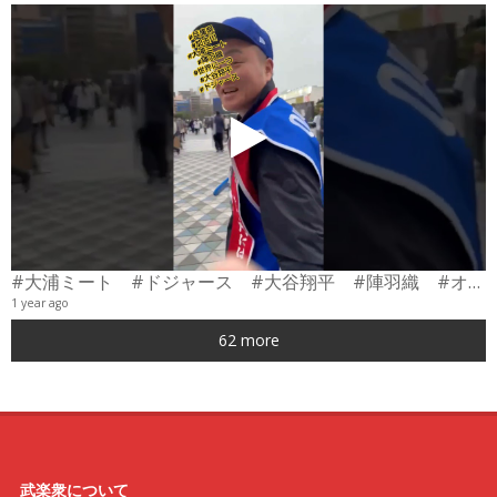
#大浦ミート #ドジャース #大谷翔平 #陣羽織 #オーダーメイド #shorts
1 year ago
0
62 more
6
武楽衆について