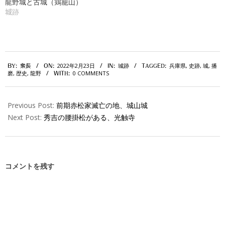
龍野城と古城（鶏籠山）
城跡
2022-
2022年2月23日
城跡
兵庫県
,
史跡
,
城
,
播
BY:
衆長
ON:
IN:
TAGGED:
02-
磨
,
歴史
,
龍野
0 COMMENTS
WITH:
23
Previous Post:
前期赤松家滅亡の地、城山城
Next Post:
秀吉の腰掛松がある、光触寺
コメントを残す