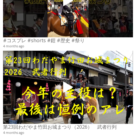
#コスプレ #shorts #鎧 #歴史 #祭り
4 months ago
2
6
第23回わだやま竹田お城まつり（2026） 武者行列
4 months ago