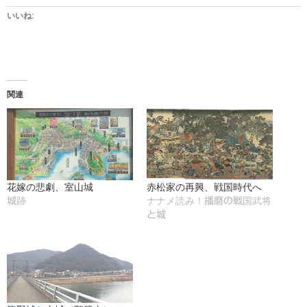
いいね:
関連
花嫁の悲劇、室山城
赤松家の再興、戦国時代へ
城跡
ナナメ読み！播磨の戦国武将
と城