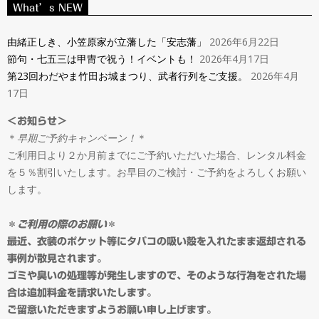
ン
What’s NEW
Navigation
タ
Menu
由緒正しき、小笠原家が立藩した「安志藩」
2026年6月22日
節句・七五三は甲冑で祝う！イベントも！
2026年4月17日
ル
第23回わだやま竹田お城まつり、武者行列をご支援。
2026年4月
17日
＆
＜お知らせ＞
＊
早期ご予約キャンペーン！
＊
オ
ご利用日より２か月前までにご予約いただいた場合、レンタル料金
を５％割引いたします。お早目のご検討・ご予約をよろしくお願い
ー
します。
ダ
＊
ご利用の際のお願い
＊
最近、衣装のポケット等にタバコの吸い殻を入れたまま返却される
事例が散見されます。
ー
ゴミや臭いの処理等が発生しますので、そのような行為をされた場
合は追加料金を請求いたします。
ご留意いただきますようお願い申し上げます。