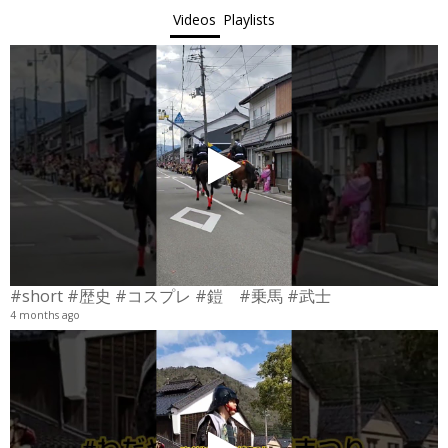
Videos
Playlists
#short #歴史 #コスプレ #鎧 #乗馬 #武士
4 months ago
4
6