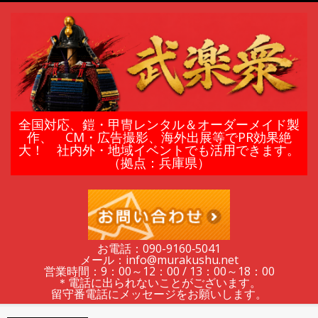
Skip
to
content
鎧
全国対応、鎧・甲冑レンタル＆オーダーメイド製
作、 CM・広告撮影、海外出展等でPR効果絶
大！ 社内外・地域イベントでも活用できます。
甲
（拠点：兵庫県）
冑
の
お電話：090-9160‐5041
メール：info@murakushu.net
レ
営業時間：9：00～12：00 / 13：00～18：00
＊電話に出られないことがございます。
留守番電話にメッセージをお願いします。
Secondary