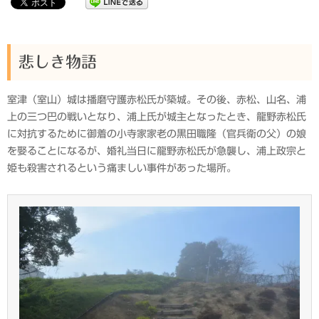
悲しき物語
室津（室山）城は播磨守護赤松氏が築城。その後、赤松、山名、浦
上の三つ巴の戦いとなり、浦上氏が城主となったとき、龍野赤松氏
に対抗するために御着の小寺家家老の黒田職隆（官兵衛の父）の娘
を娶ることになるが、婚礼当日に龍野赤松氏が急襲し、浦上政宗と
姫も殺害されるという痛ましい事件があった場所。