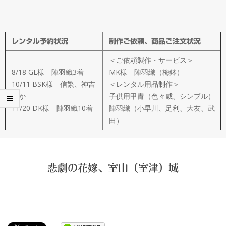
メ
イ
レンタル予約状況
制作ご依頼、商品ご注文状況
ド
＜ご依頼製作・サービス＞
製
8/18 GL様 陣羽織3着
MK様 陣羽織（梅鉢）
10/11 BSK様 信繁、神吉
＜レンタル用品制作＞
ほか
子供用甲冑（色々威、シンプル）
作
11/20 DK様 陣羽織10着
陣羽織（小早川、足利、大友、武
田）
武
楽
悲劇の花嫁、室山（室津）城
衆